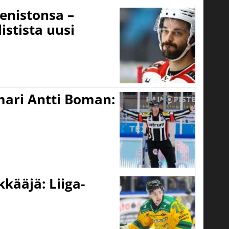
eenistonsa –
istista uusi
mari Antti Boman:
kääjä: Liiga-