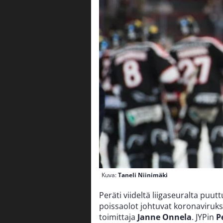
Kuva:
Taneli Niinimäki
Peräti viideltä liigaseuralta puut
poissaolot johtuvat koronaviruks
toimittaja
Janne Onnela
. JYPin
P