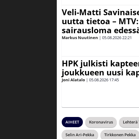
Veli-Matti Savina
uutta tietoa – MTV:
sairausloma edess
Markus Nuutinen
|
05.08.2026
22:21
HPK julkisti kaptee
joukkueen uusi kap
Joni Alatalo
|
05.08.2026
17:45
AIHEET
Koronavirus
Lehterä
Selin Ari-Pekka
Tirkkonen Pekka