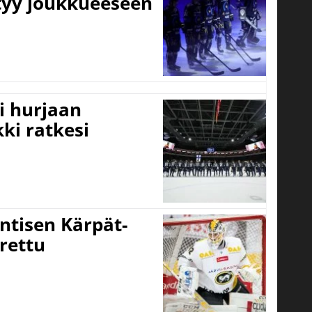
ttyy joukkueeseen
i hurjaan
kki ratkesi
ntisen Kärpät-
rettu