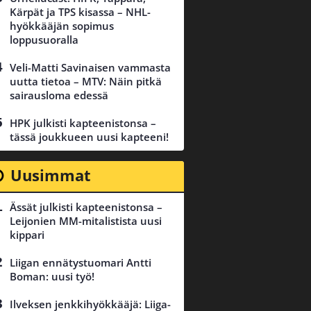
Kärpät ja TPS kisassa – NHL-
hyökkääjän sopimus
loppusuoralla
Veli-Matti Savinaisen vammasta
uutta tietoa – MTV: Näin pitkä
sairausloma edessä
HPK julkisti kapteenistonsa –
tässä joukkueen uusi kapteeni!
Uusimmat
Ässät julkisti kapteenistonsa –
Leijonien MM-mitalistista uusi
kippari
Liigan ennätystuomari Antti
Boman: uusi työ!
Ilveksen jenkkihyökkääjä: Liiga-