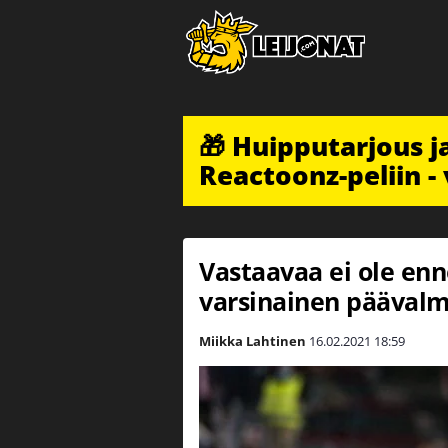
🎁 Huipputarjous 
Reactoonz-peliin - 
Vastaavaa ei ole enn
varsinainen päävalm
Miikka Lahtinen
16.02.2021
18:59