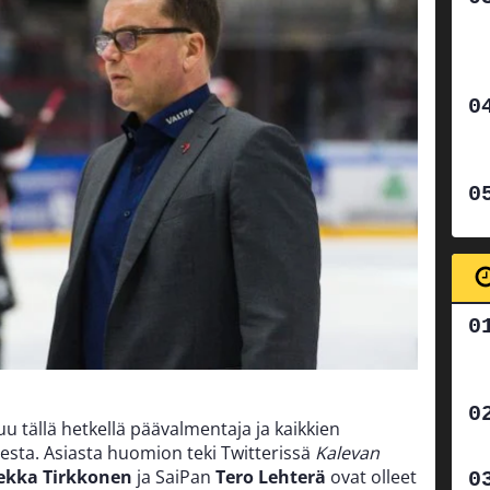
tuu tällä hetkellä päävalmentaja ja kaikkien
esta. Asiasta huomion teki Twitterissä
Kalevan
ekka Tirkkonen
ja SaiPan
Tero Lehterä
ovat olleet