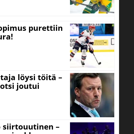
opimus purettiin
ura!
aja löysi töitä –
otsi joutui
 siirtouutinen –