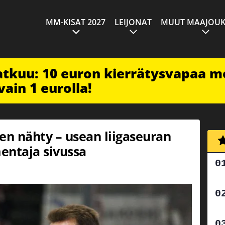
MM-KISAT 2027
LEIJONAT
MUUT MAAJOUK
jatkuu: 10 euron kierrätysvapaa m
vain 1 eurolla!
en nähty – usean liigaseuran
entaja sivussa