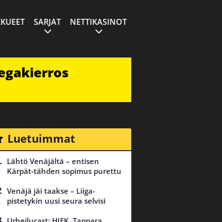
KUEET
SARJAT
NETTIKASINOT
egakierros
Luetuimmat
Lähtö Venäjältä – entisen
Kärpät-tähden sopimus purettu
Venäjä jäi taakse – Liiga-
pistetykin uusi seura selvisi
Urheilucast: HIFK, Tappara,