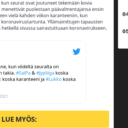
, kun seurat ovat joutuneet tekemään kovia
ät menettivät puolestaan päävalmentajansa ensin
een vielä kahden viikon karanteeniin, kun
i koronavirustartunta. Yllämainittujen tapausten
ä hetkellä sivussa sairastuttuaan koronavirukseen.
ne, kun viideltä seuralta on
 takia.
#SaiPa
&
#Jypliiga
koska
t
koska karanteeni ja
#Lukko
koska
 2021
LUE MYÖS: