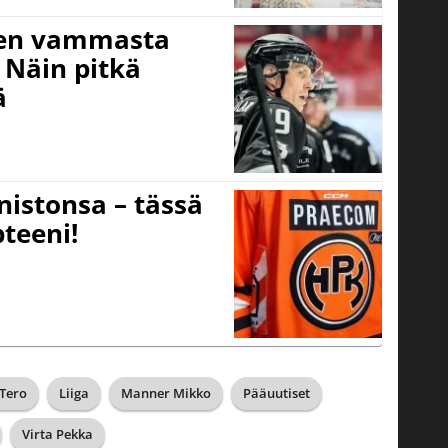
isen vammasta
 Näin pitkä
ä
nistonsa – tässä
teeni!
 Tero
Liiga
Manner Mikko
Pääuutiset
Virta Pekka