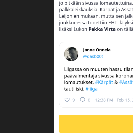
jo pitkään sivussa lomautettuina
palkkaleikkauksia. Kärpät ja Äss
Leijonien mukaan, mutta sen jälk
joukkueessa todettiin EHT:llä yks
lisäksi Lukon
Pekka Virta
on täll
Janne Onnela
@dasb00t
Liigassa on muuten hassu tilan
päävalmentaja sivussa koronan
lomautukset,
#Kärpät
&
#Ässä
tauti iski.
#liiga
9
0
12:38 PM · Feb 15,