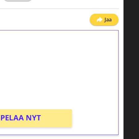
Jaa
ilmaiskierroksia ilman
osta Tuohi 1000 -peliin (arvo 0,20€ per
PELAA NYT