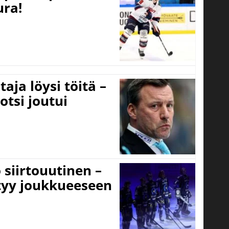
ura!
aja löysi töitä –
otsi joutui
 siirtouutinen –
ttyy joukkueeseen