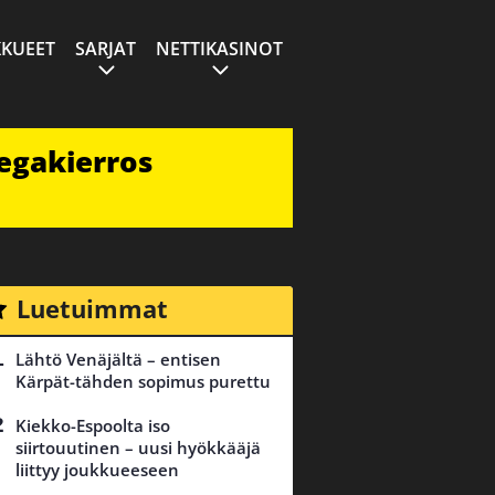
KUEET
SARJAT
NETTIKASINOT
egakierros
Luetuimmat
Lähtö Venäjältä – entisen
Kärpät-tähden sopimus purettu
Kiekko-Espoolta iso
siirtouutinen – uusi hyökkääjä
liittyy joukkueeseen