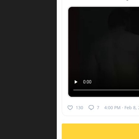
130
7
4:00 PM · Feb 8,