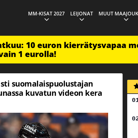
MM-KISAT 2027
LEIJONAT
MUUT MAAJOUK
jatkuu: 10 euron kierrätysvapaa m
vain 1 eurolla!
isti suomalaispuolustajan
unassa kuvatun videon kera