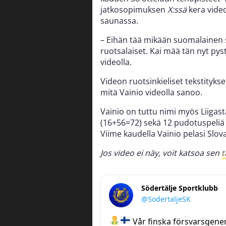
jatkosopimuksen
X:ssä
kera video
saunassa.
– Eihän tää mikään suomalainen s
ruotsalaiset. Kai mää tän nyt py
videolla.
Videon ruotsinkieliset tekstityks
mitä Vainio videolla sanoo.
Vainio on tuttu nimi myös Liigas
(16+56=72) sekä 12 pudotuspeliä (
Viime kaudella Vainio pelasi Slov
Jos video ei näy, voit katsoa sen
t
Södertälje Sportklubb
@SodertaljeSK
Vår finska försvarsgenera