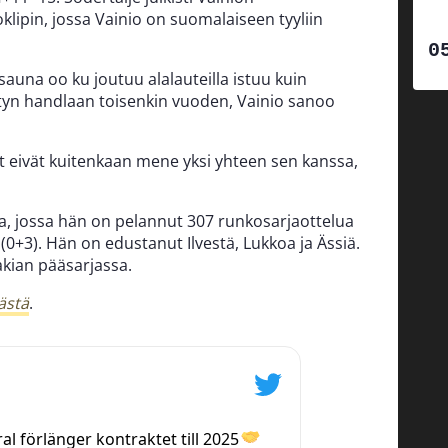
klipin, jossa Vainio on suomalaiseen tyyliin
auna oo ku joutuu alalauteilla istuu kuin
styn handlaan toisenkin vuoden, Vainio sanoo
et eivät kuitenkaan mene yksi yhteen sen kanssa,
ta, jossa hän on pelannut 307 runkosarjaottelua
0+3). Hän on edustanut Ilvestä, Lukkoa ja Ässiä.
akian pääsarjassa.
ästä
.
l förlänger kontraktet till 2025