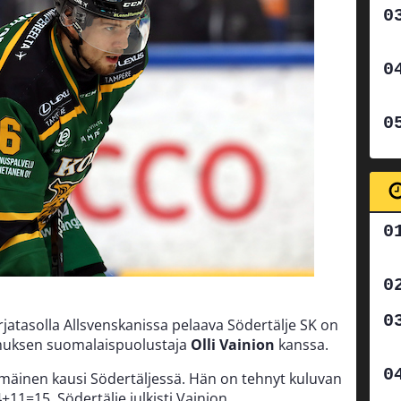
rjatasolla Allsvenskanissa pelaava Södertälje SK on
imuksen suomalaispuolustaja
Olli Vainion
kanssa.
mmäinen kausi Södertäljessä. Hän on tehnyt kuluvan
11=15. Södertälje julkisti Vainion