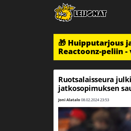
🎁 Huipputarjous 
Reactoonz-peliin - 
Ruotsalaisseura julk
jatkosopimuksen sa
Joni Alatalo
08.02.2024
23:53