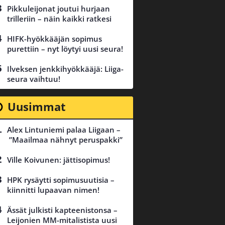
Pikkuleijonat joutui hurjaan
trilleriin – näin kaikki ratkesi
HIFK-hyökkääjän sopimus
purettiin – nyt löytyi uusi seura!
Ilveksen jenkkihyökkääjä: Liiga-
seura vaihtuu!
Uusimmat
Alex Lintuniemi palaa Liigaan –
”Maailmaa nähnyt peruspakki”
Ville Koivunen: jättisopimus!
HPK rysäytti sopimusuutisia –
kiinnitti lupaavan nimen!
Ässät julkisti kapteenistonsa –
Leijonien MM-mitalistista uusi