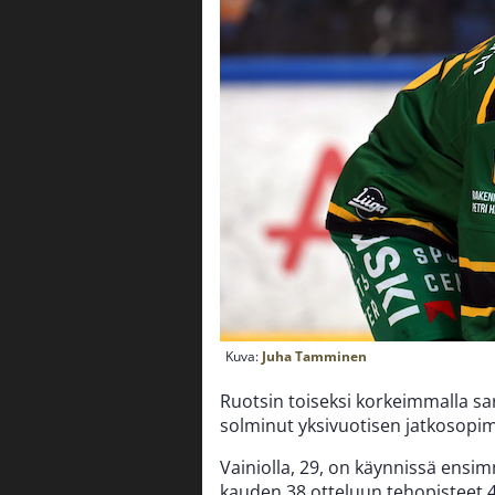
Kuva:
Juha Tamminen
Ruotsin toiseksi korkeimmalla sa
solminut yksivuotisen jatkosop
Vainiolla, 29, on käynnissä ensi
kauden 38 otteluun tehopisteet 4+