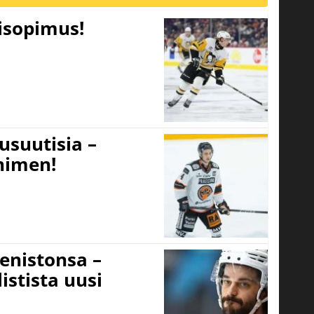
tisopimus!
usuutisia –
 nimen!
eenistonsa –
istista uusi