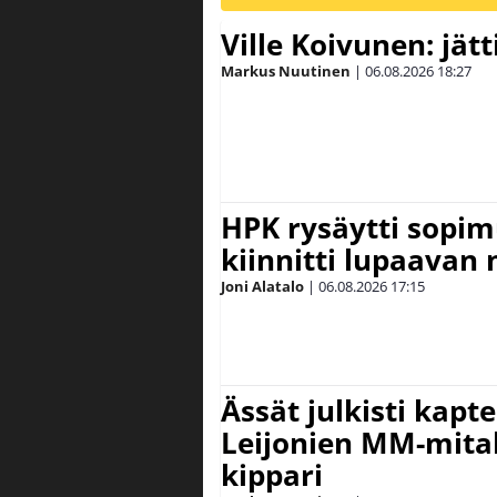
Ville Koivunen: jät
Markus Nuutinen
|
06.08.2026
18:27
HPK rysäytti sopim
kiinnitti lupaavan
Joni Alatalo
|
06.08.2026
17:15
Ässät julkisti kapt
Leijonien MM-mital
kippari