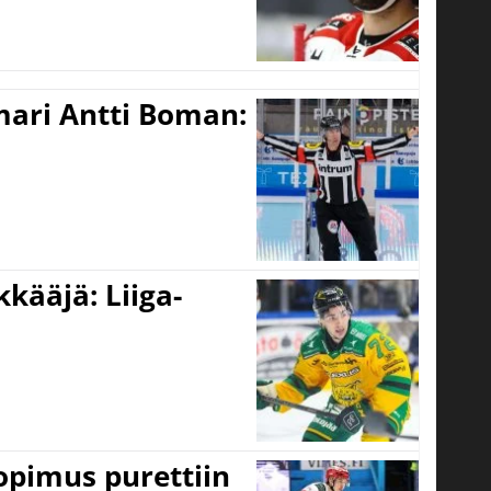
mari Antti Boman:
kääjä: Liiga-
opimus purettiin