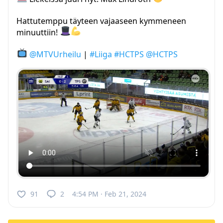
Hattutemppu täyteen vajaaseen kymmeneen
minuuttiin!
@MTVUrheilu
|
#Liiga
#HCTPS
@HCTPS
91
2
4:54 PM · Feb 21, 2024