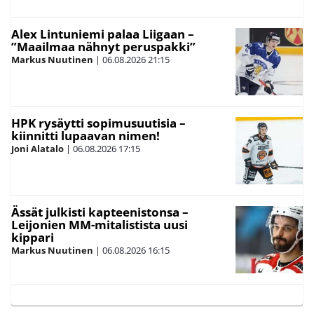
Alex Lintuniemi palaa Liigaan –
”Maailmaa nähnyt peruspakki”
Markus Nuutinen
|
06.08.2026
21:15
HPK rysäytti sopimusuutisia –
kiinnitti lupaavan nimen!
Joni Alatalo
|
06.08.2026
17:15
Ässät julkisti kapteenistonsa –
Leijonien MM-mitalistista uusi
kippari
Markus Nuutinen
|
06.08.2026
16:15