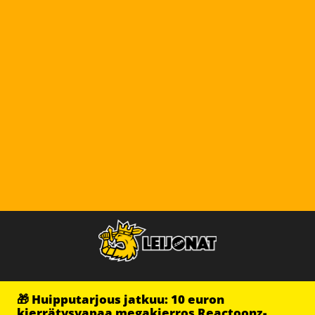
🎁 Huipputarjous jatkuu: 10 euron
kierrätysvapaa megakierros Reactoonz-