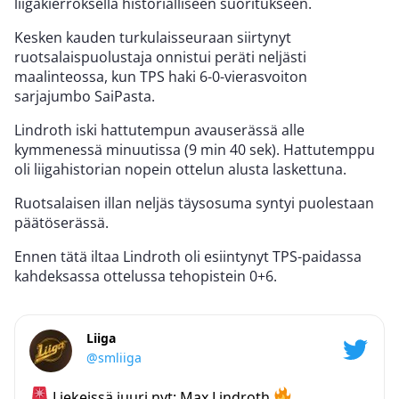
liigakierroksella historialliseen suoritukseen.
Kesken kauden turkulaisseuraan siirtynyt
ruotsalaispuolustaja onnistui peräti neljästi
maalinteossa, kun TPS haki 6-0-vierasvoiton
sarjajumbo SaiPasta.
Lindroth iski hattutempun avauserässä alle
kymmenessä minuutissa (9 min 40 sek). Hattutemppu
oli liigahistorian nopein ottelun alusta laskettuna.
Ruotsalaisen illan neljäs täysosuma syntyi puolestaan
päätöserässä.
Ennen tätä iltaa Lindroth oli esiintynyt TPS-paidassa
kahdeksassa ottelussa tehopistein 0+6.
Liiga
@smliiga
Liekeissä juuri nyt: Max Lindroth