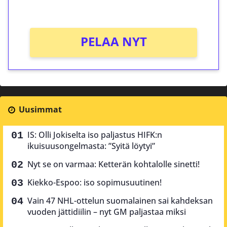
Ei kierrätysvaatimusta!
PELAA NYT
Uusimmat
IS: Olli Jokiselta iso paljastus HIFK:n
ikuisuusongelmasta: ”Syitä löytyi”
Nyt se on varmaa: Ketterän kohtalolle sinetti!
Kiekko-Espoo: iso sopimusuutinen!
Vain 47 NHL-ottelun suomalainen sai kahdeksan
vuoden jättidiilin – nyt GM paljastaa miksi