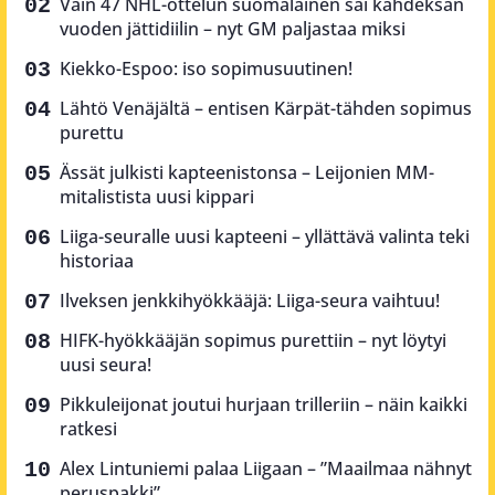
Vain 47 NHL-ottelun suomalainen sai kahdeksan
vuoden jättidiilin – nyt GM paljastaa miksi
Kiekko-Espoo: iso sopimusuutinen!
Lähtö Venäjältä – entisen Kärpät-tähden sopimus
purettu
Ässät julkisti kapteenistonsa – Leijonien MM-
mitalistista uusi kippari
Liiga-seuralle uusi kapteeni – yllättävä valinta teki
historiaa
Ilveksen jenkkihyökkääjä: Liiga-seura vaihtuu!
HIFK-hyökkääjän sopimus purettiin – nyt löytyi
uusi seura!
Pikkuleijonat joutui hurjaan trilleriin – näin kaikki
ratkesi
Alex Lintuniemi palaa Liigaan – ”Maailmaa nähnyt
peruspakki”