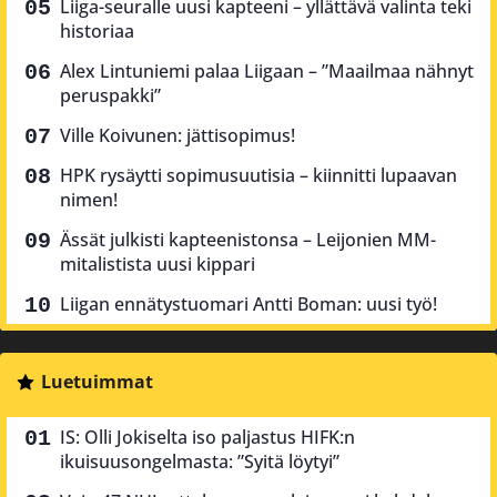
Liiga-seuralle uusi kapteeni – yllättävä valinta teki
historiaa
Alex Lintuniemi palaa Liigaan – ”Maailmaa nähnyt
peruspakki”
Ville Koivunen: jättisopimus!
HPK rysäytti sopimusuutisia – kiinnitti lupaavan
nimen!
Ässät julkisti kapteenistonsa – Leijonien MM-
mitalistista uusi kippari
Liigan ennätystuomari Antti Boman: uusi työ!
Luetuimmat
IS: Olli Jokiselta iso paljastus HIFK:n
ikuisuusongelmasta: ”Syitä löytyi”