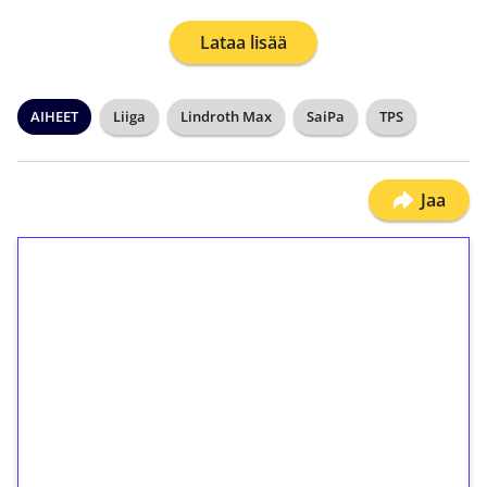
Lataa lisää
AIHEET
Liiga
Lindroth Max
SaiPa
TPS
Jaa
1€ = 10€ arvosta
ilmaiskierroksia ilman
kierrätystä!
Talleta 1€
Saat heti 50 ilmaiskierrosta Tuohi 1000 -
peliin (arvo 0,20€ per kierros)!