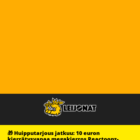
🎁 Huipputarjous jatkuu: 10 euron
kierrätysvapaa megakierros Reactoonz-