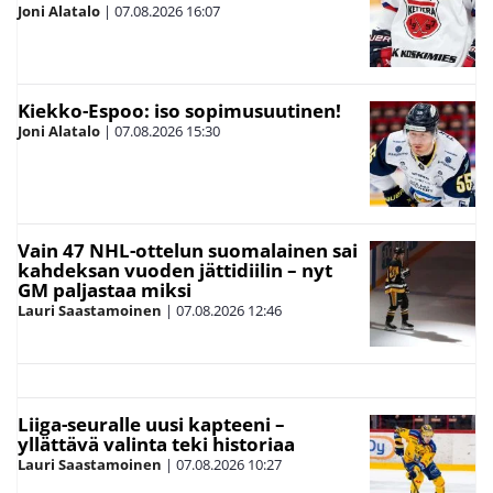
Joni Alatalo
|
07.08.2026
16:07
Kiekko-Espoo: iso sopimusuutinen!
Joni Alatalo
|
07.08.2026
15:30
Vain 47 NHL-ottelun suomalainen sai
kahdeksan vuoden jättidiilin – nyt
GM paljastaa miksi
Lauri Saastamoinen
|
07.08.2026
12:46
Liiga-seuralle uusi kapteeni –
yllättävä valinta teki historiaa
Lauri Saastamoinen
|
07.08.2026
10:27