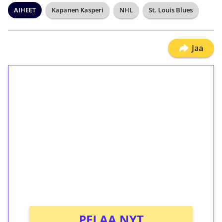
AIHEET
Kapanen Kasperi
NHL
St. Louis Blues
Jaa
1€ = 10€ arvosta
ilmaiskierroksia ilman
kierrätystä!
Talleta 1€
Saat heti 50 ilmaiskierrosta Tuohi 1000 -
peliin (arvo 0,20€ per kierros)!
Ei kierrätysvaatimusta!
PELAA NYT