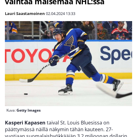
vaihtaa maisemaa NHL:ssä
Lauri Saastamoinen
02.04.2024
13:33
Kuva:
Getty Images
Kasperi Kapasen
taival St. Louis Bluesissa on
päättymässä näillä näkymin tähän kauteen. 27-
vuotiaan suomalaishyökkääjän 3,2 miljoonan dollarin