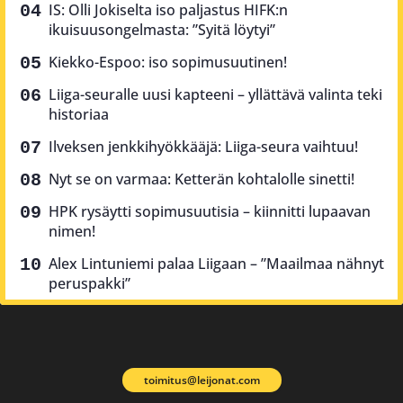
IS: Olli Jokiselta iso paljastus HIFK:n
ikuisuusongelmasta: ”Syitä löytyi”
Kiekko-Espoo: iso sopimusuutinen!
Liiga-seuralle uusi kapteeni – yllättävä valinta teki
historiaa
Ilveksen jenkkihyökkääjä: Liiga-seura vaihtuu!
Nyt se on varmaa: Ketterän kohtalolle sinetti!
HPK rysäytti sopimusuutisia – kiinnitti lupaavan
nimen!
Alex Lintuniemi palaa Liigaan – ”Maailmaa nähnyt
peruspakki”
toimitus@leijonat.com