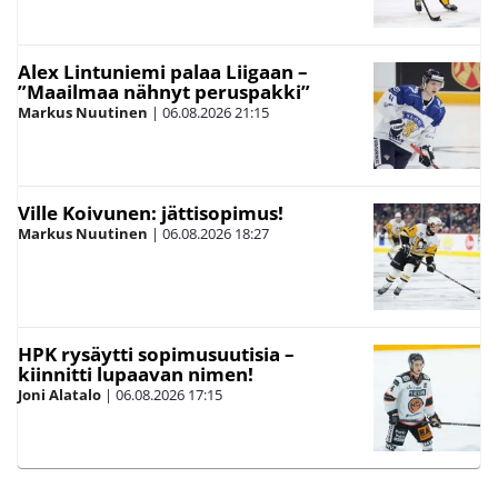
Alex Lintuniemi palaa Liigaan –
”Maailmaa nähnyt peruspakki”
Markus Nuutinen
|
06.08.2026
21:15
Ville Koivunen: jättisopimus!
Markus Nuutinen
|
06.08.2026
18:27
HPK rysäytti sopimusuutisia –
kiinnitti lupaavan nimen!
Joni Alatalo
|
06.08.2026
17:15