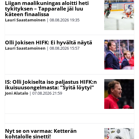
Liigan maalikuningas aloitti heti
tykityksen – Tapparalle jäi luu
käteen finaalissa
Lauri Saastamoinen
|
08.08.2026
19:35
Olli Jokisen HIFK: Ei hyvältä näytä
Lauri Saastamoinen
|
08.08.2026
15:57
IS: Olli Jokiselta iso paljastus HIFK:n
ikuisuusongelmasta: ”Syitä löytyi”
Joni Alatalo
|
07.08.2026
21:59
Nyt se on varmaa: Ketterän
kohtalolle sinetti!