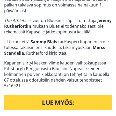
palkan takaava sopimus on voimassa heinäkuun 1.
päivään asti.
The Athletic
-sivuston Bluesin sisäpiiritoimittaja
Jeremy
Rutherfordin
mukaan Blues ei todennäköisesti ole
tekemässä Kapaselle jatkosopimusta kesällä.
– Uskon, että
Sammy Blais
tai Kasperi Kapanen ei ole
tulossa takaisin ensi kaudella. Eikä myöskään
Marco
Scandella
, Rutherford kirjoittaa.
Kapanen siirtyi kesken viime kauden vaihtokaupassa
Pittsburgh Penguinsista Bluesiin. Nopealiikkeinen
kolmannen polven kiekkotähti on tehnyt tällä kaudella
67 ottelussa odotuksiin nähden vaisut tehopisteet
5+16=21.
LUE MYÖS: