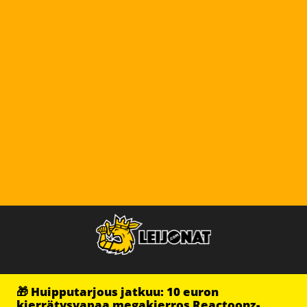
🎁 Huipputarjous jatkuu: 10 euron
kierrätysvapaa megakierros Reactoonz-