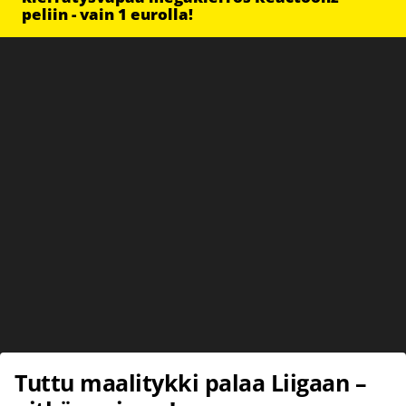
peliin - vain 1 eurolla!
Tuttu maalitykki palaa Liigaan –