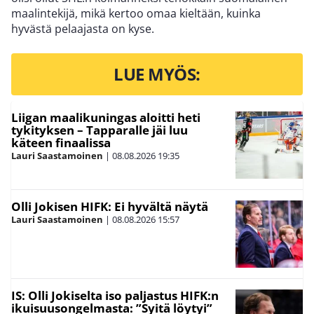
maalintekijä, mikä kertoo omaa kieltään, kuinka
hyvästä pelaajasta on kyse.
LUE MYÖS:
Liigan maalikuningas aloitti heti
tykityksen – Tapparalle jäi luu
käteen finaalissa
Lauri Saastamoinen
|
08.08.2026
19:35
Olli Jokisen HIFK: Ei hyvältä näytä
Lauri Saastamoinen
|
08.08.2026
15:57
IS: Olli Jokiselta iso paljastus HIFK:n
ikuisuusongelmasta: ”Syitä löytyi”