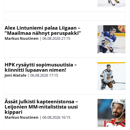
Alex Lintuniemi palaa Liigaan –
”Maailmaa nähnyt peruspakki”
Markus Nuutinen
|
06.08.2026
21:15
HPK rysäytti sopimusuutisia –
kiinnitti lupaavan nimen!
Joni Alatalo
|
06.08.2026
17:15
Ässät julkisti kapteenistonsa –
Leijonien MM-mitalistista uusi
kippari
Markus Nuutinen
|
06.08.2026
16:15