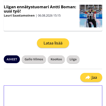
Liigan ennätystuomari Antti Boman:
uusi työ!
Lauri Saastamoinen
|
06.08.2026
15:15
Lataa lisää
AIHEET
Gallo Vilmos
KooKoo
Liiga
Jaa
1€ = 10€ arvosta
ilmaiskierroksia ilman