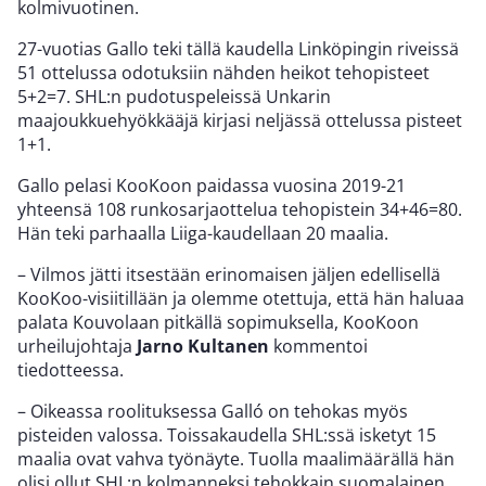
kolmivuotinen.
27-vuotias Gallo teki tällä kaudella Linköpingin riveissä
51 ottelussa odotuksiin nähden heikot tehopisteet
5+2=7. SHL:n pudotuspeleissä Unkarin
maajoukkuehyökkääjä kirjasi neljässä ottelussa pisteet
1+1.
Gallo pelasi KooKoon paidassa vuosina 2019-21
yhteensä 108 runkosarjaottelua tehopistein 34+46=80.
Hän teki parhaalla Liiga-kaudellaan 20 maalia.
– Vilmos jätti itsestään erinomaisen jäljen edellisellä
KooKoo-visiitillään ja olemme otettuja, että hän haluaa
palata Kouvolaan pitkällä sopimuksella, KooKoon
urheilujohtaja
Jarno Kultanen
kommentoi
tiedotteessa.
– Oikeassa roolituksessa Galló on tehokas myös
pisteiden valossa. Toissakaudella SHL:ssä isketyt 15
maalia ovat vahva työnäyte. Tuolla maalimäärällä hän
olisi ollut SHL:n kolmanneksi tehokkain suomalainen