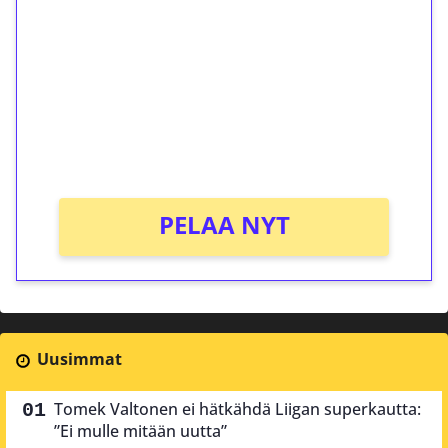
kierrätystä!
Talleta 1€
Saat heti 50 ilmaiskierrosta Tuohi 1000 -
peliin (arvo 0,20€ per kierros)!
Ei kierrätysvaatimusta!
PELAA NYT
Uusimmat
Tomek Valtonen ei hätkähdä Liigan superkautta:
”Ei mulle mitään uutta”