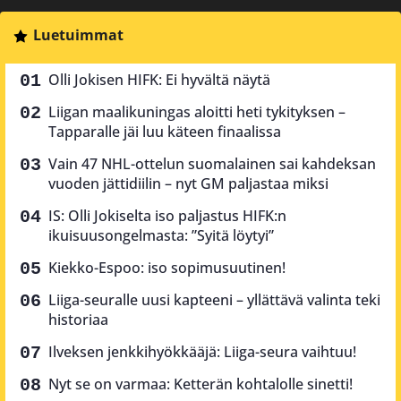
Luetuimmat
Olli Jokisen HIFK: Ei hyvältä näytä
Liigan maalikuningas aloitti heti tykityksen –
Tapparalle jäi luu käteen finaalissa
Vain 47 NHL-ottelun suomalainen sai kahdeksan
vuoden jättidiilin – nyt GM paljastaa miksi
IS: Olli Jokiselta iso paljastus HIFK:n
ikuisuusongelmasta: ”Syitä löytyi”
Kiekko-Espoo: iso sopimusuutinen!
Liiga-seuralle uusi kapteeni – yllättävä valinta teki
historiaa
Ilveksen jenkkihyökkääjä: Liiga-seura vaihtuu!
Nyt se on varmaa: Ketterän kohtalolle sinetti!