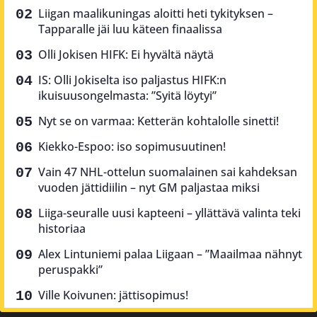
Liigan maalikuningas aloitti heti tykityksen –
Tapparalle jäi luu käteen finaalissa
Olli Jokisen HIFK: Ei hyvältä näytä
IS: Olli Jokiselta iso paljastus HIFK:n
ikuisuusongelmasta: ”Syitä löytyi”
Nyt se on varmaa: Ketterän kohtalolle sinetti!
Kiekko-Espoo: iso sopimusuutinen!
Vain 47 NHL-ottelun suomalainen sai kahdeksan
vuoden jättidiilin – nyt GM paljastaa miksi
Liiga-seuralle uusi kapteeni – yllättävä valinta teki
historiaa
Alex Lintuniemi palaa Liigaan – ”Maailmaa nähnyt
peruspakki”
Ville Koivunen: jättisopimus!