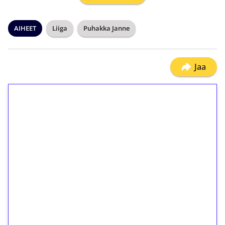
AIHEET
Liiga
Puhakka Janne
Jaa
1€ = 10€ arvosta
ilmaiskierroksia ilman
kierrätystä!
Talleta 1€
Saat heti 50 ilmaiskierrosta Tuohi 1000 -
peliin (arvo 0,20€ per kierros)!
Ei kierrätysvaatimusta!