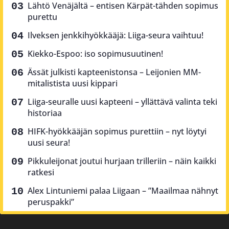
Lähtö Venäjältä – entisen Kärpät-tähden sopimus
purettu
Ilveksen jenkkihyökkääjä: Liiga-seura vaihtuu!
Kiekko-Espoo: iso sopimusuutinen!
Ässät julkisti kapteenistonsa – Leijonien MM-
mitalistista uusi kippari
Liiga-seuralle uusi kapteeni – yllättävä valinta teki
historiaa
HIFK-hyökkääjän sopimus purettiin – nyt löytyi
uusi seura!
Pikkuleijonat joutui hurjaan trilleriin – näin kaikki
ratkesi
Alex Lintuniemi palaa Liigaan – ”Maailmaa nähnyt
peruspakki”