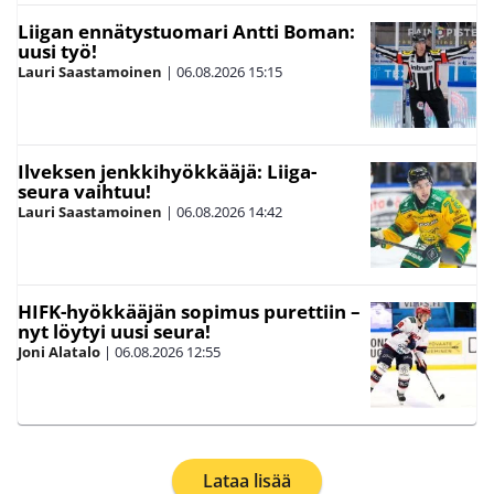
Liigan ennätystuomari Antti Boman:
uusi työ!
Lauri Saastamoinen
|
06.08.2026
15:15
Ilveksen jenkkihyökkääjä: Liiga-
seura vaihtuu!
Lauri Saastamoinen
|
06.08.2026
14:42
HIFK-hyökkääjän sopimus purettiin –
nyt löytyi uusi seura!
Joni Alatalo
|
06.08.2026
12:55
Lataa lisää