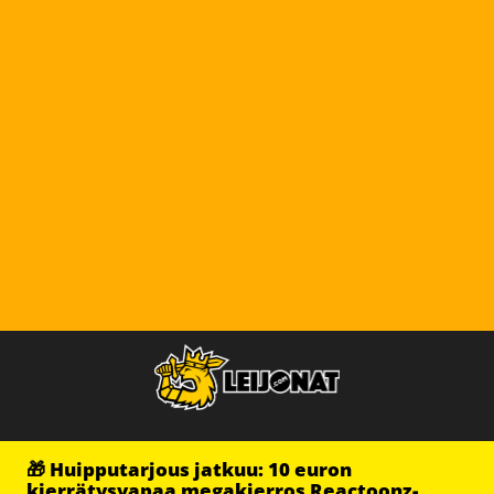
🎁 Huipputarjous jatkuu: 10 euron
kierrätysvapaa megakierros Reactoonz-