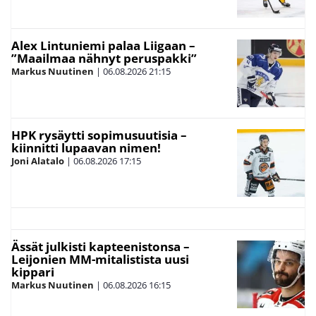
Alex Lintuniemi palaa Liigaan –
”Maailmaa nähnyt peruspakki”
Markus Nuutinen
|
06.08.2026
21:15
HPK rysäytti sopimusuutisia –
kiinnitti lupaavan nimen!
Joni Alatalo
|
06.08.2026
17:15
Ässät julkisti kapteenistonsa –
Leijonien MM-mitalistista uusi
kippari
Markus Nuutinen
|
06.08.2026
16:15