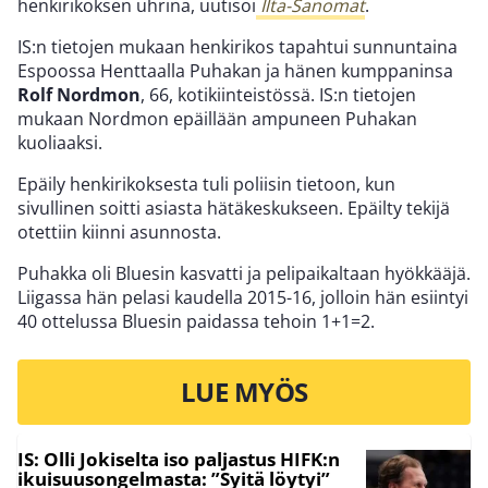
henkirikoksen uhrina, uutisoi
Ilta-Sanomat
.
IS:n tietojen mukaan henkirikos tapahtui sunnuntaina
Espoossa Henttaalla Puhakan ja hänen kumppaninsa
Rolf Nordmon
, 66, kotikiinteistössä. IS:n tietojen
mukaan Nordmon epäillään ampuneen Puhakan
kuoliaaksi.
Epäily henkirikoksesta tuli poliisin tietoon, kun
sivullinen soitti asiasta hätäkeskukseen. Epäilty tekijä
otettiin kiinni asunnosta.
Puhakka oli Bluesin kasvatti ja pelipaikaltaan hyökkääjä.
Liigassa hän pelasi kaudella 2015-16, jolloin hän esiintyi
40 ottelussa Bluesin paidassa tehoin 1+1=2.
LUE MYÖS
IS: Olli Jokiselta iso paljastus HIFK:n
ikuisuusongelmasta: ”Syitä löytyi”