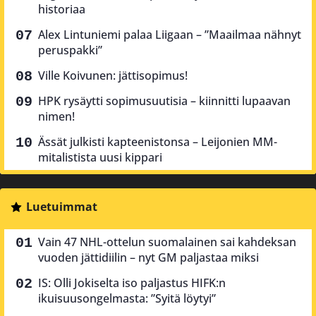
historiaa
Alex Lintuniemi palaa Liigaan – ”Maailmaa nähnyt
peruspakki”
Ville Koivunen: jättisopimus!
HPK rysäytti sopimusuutisia – kiinnitti lupaavan
nimen!
Ässät julkisti kapteenistonsa – Leijonien MM-
mitalistista uusi kippari
Luetuimmat
Vain 47 NHL-ottelun suomalainen sai kahdeksan
vuoden jättidiilin – nyt GM paljastaa miksi
IS: Olli Jokiselta iso paljastus HIFK:n
ikuisuusongelmasta: ”Syitä löytyi”