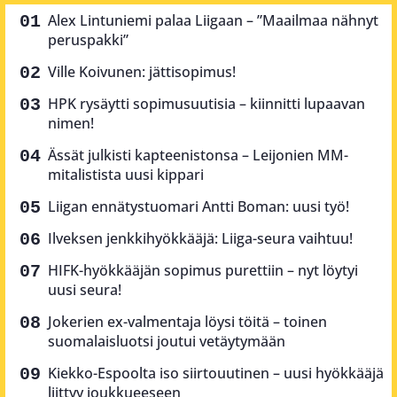
Alex Lintuniemi palaa Liigaan – ”Maailmaa nähnyt
peruspakki”
Ville Koivunen: jättisopimus!
HPK rysäytti sopimusuutisia – kiinnitti lupaavan
nimen!
Ässät julkisti kapteenistonsa – Leijonien MM-
mitalistista uusi kippari
Liigan ennätystuomari Antti Boman: uusi työ!
Ilveksen jenkkihyökkääjä: Liiga-seura vaihtuu!
HIFK-hyökkääjän sopimus purettiin – nyt löytyi
uusi seura!
Jokerien ex-valmentaja löysi töitä – toinen
suomalaisluotsi joutui vetäytymään
Kiekko-Espoolta iso siirtouutinen – uusi hyökkääjä
liittyy joukkueeseen