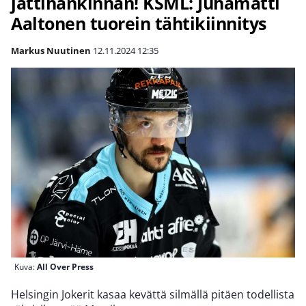
jättihankinnan! KSML: Juhamatti
Aaltonen tuorein tähtikiinnitys
Markus Nuutinen
12.11.2024
12:35
Kuva:
All Over Press
Helsingin Jokerit kasaa kevättä silmällä pitäen todellista