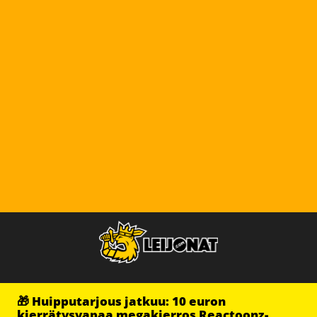
🎁 Huipputarjous jatkuu: 10 euron
kierrätysvapaa megakierros Reactoonz-