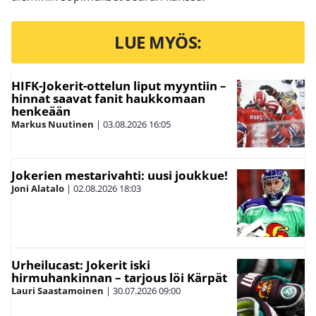
LUE MYÖS:
HIFK-Jokerit-ottelun liput myyntiin –
hinnat saavat fanit haukkomaan
henkeään
Markus Nuutinen
|
03.08.2026
16:05
Jokerien mestarivahti: uusi joukkue!
Joni Alatalo
|
02.08.2026
18:03
Urheilucast: Jokerit iski
hirmuhankinnan – tarjous löi Kärpät
Lauri Saastamoinen
|
30.07.2026
09:00