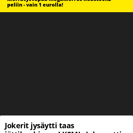
peliin - vain 1 eurolla!
Jokerit jysäytti taas