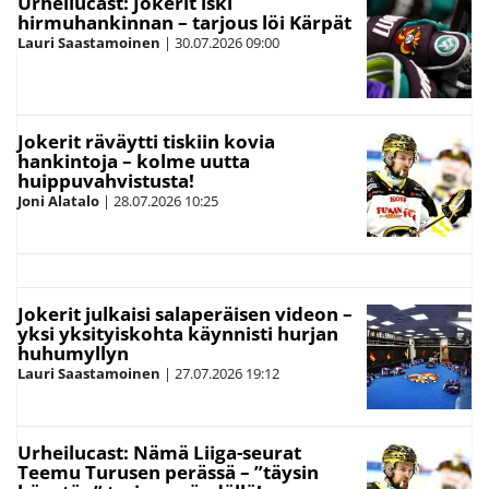
Urheilucast: Jokerit iski
hirmuhankinnan – tarjous löi Kärpät
Lauri Saastamoinen
|
30.07.2026
09:00
Jokerit räväytti tiskiin kovia
hankintoja – kolme uutta
huippuvahvistusta!
Joni Alatalo
|
28.07.2026
10:25
Jokerit julkaisi salaperäisen videon –
yksi yksityiskohta käynnisti hurjan
huhumyllyn
Lauri Saastamoinen
|
27.07.2026
19:12
Urheilucast: Nämä Liiga-seurat
Teemu Turusen perässä – ”täysin