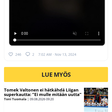
246
2
7:02 AM · Nov 13, 2024
LUE MYÖS
Tomek Valtonen ei hätkähdä Liigan
superkautta: ”Ei mulle mitään uutta”
Toni Tuomala
|
09.08.2026
09:20