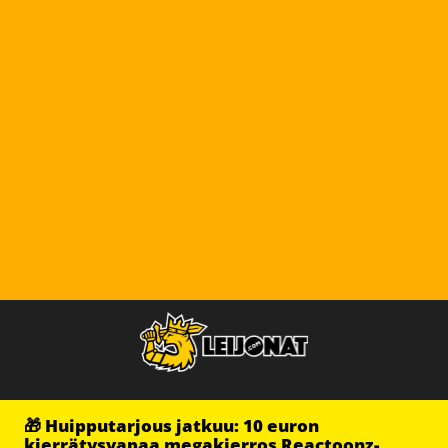
🎁 Huipputarjous jatkuu: 10 euron
kierrätysvapaa megakierros Reactoonz-