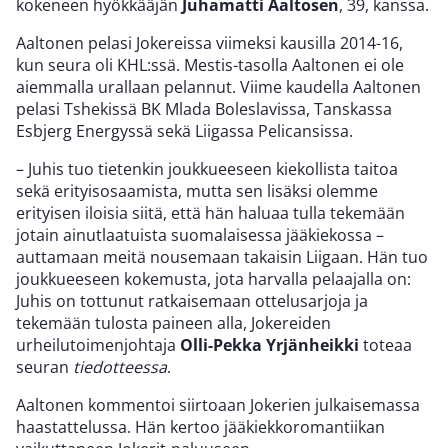
kokeneen hyökkääjän
Juhamatti Aaltosen
, 39, kanssa.
Aaltonen pelasi Jokereissa viimeksi kausilla 2014-16,
kun seura oli KHL:ssä. Mestis-tasolla Aaltonen ei ole
aiemmalla urallaan pelannut. Viime kaudella Aaltonen
pelasi Tshekissä BK Mlada Boleslavissa, Tanskassa
Esbjerg Energyssä sekä Liigassa Pelicansissa.
– Juhis tuo tietenkin joukkueeseen kiekollista taitoa
sekä erityisosaamista, mutta sen lisäksi olemme
erityisen iloisia siitä, että hän haluaa tulla tekemään
jotain ainutlaatuista suomalaisessa jääkiekossa –
auttamaan meitä nousemaan takaisin Liigaan. Hän tuo
joukkueeseen kokemusta, jota harvalla pelaajalla on:
Juhis on tottunut ratkaisemaan ottelusarjoja ja
tekemään tulosta paineen alla, Jokereiden
urheilutoimenjohtaja
Olli-Pekka Yrjänheikki
toteaa
seuran
tiedotteessa
.
Aaltonen kommentoi siirtoaan Jokerien julkaisemassa
haastattelussa. Hän kertoo jääkiekkoromantiikan