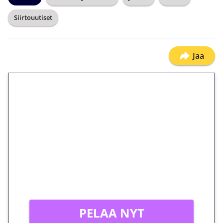
Siirtouutiset
Jaa
🎁 Huipputarjous jatkuu: 10
euron kierrätysvapaa
megakierros Reactoonz-
peliin – vain 1 eurolla!
Peli: Reactoonz
Vain uusille asiakkaille!
PELAA NYT