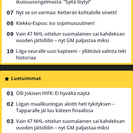
ikuisuusongelmasta: ”Syitä löytyi”
Nyt se on varmaa: Ketterän kohtalolle sinetti!
Kiekko-Espoo: iso sopimusuutinen!
Vain 47 NHL-ottelun suomalainen sai kahdeksan
vuoden jättidiilin – nyt GM paljastaa miksi
Liiga-seuralle uusi kapteeni – yllättävä valinta teki
historiaa
Luetuimmat
Olli Jokisen HIFK: Ei hyvältä näytä
Liigan maalikuningas aloitti heti tykityksen –
Tapparalle jäi luu käteen finaalissa
Vain 47 NHL-ottelun suomalainen sai kahdeksan
vuoden jättidiilin – nyt GM paljastaa miksi