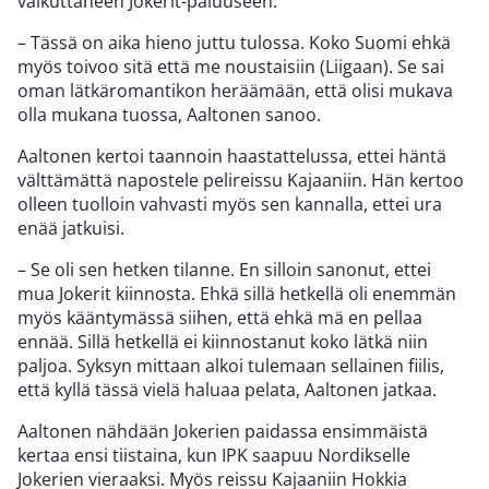
vaikuttaneen Jokerit-paluuseen.
– Tässä on aika hieno juttu tulossa. Koko Suomi ehkä
myös toivoo sitä että me noustaisiin (Liigaan). Se sai
oman lätkäromantikon heräämään, että olisi mukava
olla mukana tuossa, Aaltonen sanoo.
Aaltonen kertoi taannoin haastattelussa, ettei häntä
välttämättä napostele pelireissu Kajaaniin. Hän kertoo
olleen tuolloin vahvasti myös sen kannalla, ettei ura
enää jatkuisi.
– Se oli sen hetken tilanne. En silloin sanonut, ettei
mua Jokerit kiinnosta. Ehkä sillä hetkellä oli enemmän
myös kääntymässä siihen, että ehkä mä en pellaa
ennää. Sillä hetkellä ei kiinnostanut koko lätkä niin
paljoa. Syksyn mittaan alkoi tulemaan sellainen fiilis,
että kyllä tässä vielä haluaa pelata, Aaltonen jatkaa.
Aaltonen nähdään Jokerien paidassa ensimmäistä
kertaa ensi tiistaina, kun IPK saapuu Nordikselle
Jokerien vieraaksi. Myös reissu Kajaaniin Hokkia