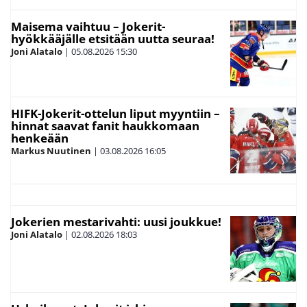
Maisema vaihtuu – Jokerit-
hyökkääjälle etsitään uutta seuraa!
Joni Alatalo
|
05.08.2026
15:30
HIFK-Jokerit-ottelun liput myyntiin –
hinnat saavat fanit haukkomaan
henkeään
Markus Nuutinen
|
03.08.2026
16:05
Jokerien mestarivahti: uusi joukkue!
Joni Alatalo
|
02.08.2026
18:03