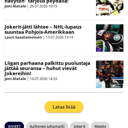
hävytön” tarjous pöydällä!
Joni Alatalo
|
26.07.2026
10:15
Jokerit-jätti lähtee – NHL-lupaus
suuntaa Pohjois-Amerikkaan
Lauri Saastamoinen
|
15.07.2026
13:14
Liigan parhaana palkittu puolustaja
jättää seuransa – huhut vievät
Jokereihin!
Joni Alatalo
|
14.07.2026
14:33
Lataa lisää
AIHEET
Aaltonen Juhamatti
Jokerit
Mestis