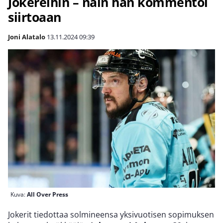
Jokereihin – näin hän kommentoi
siirtoaan
Joni Alatalo
13.11.2024
09:39
Kuva:
All Over Press
Jokerit tiedottaa solmineensa yksivuotisen sopimuksen