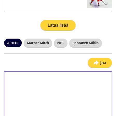
Lataa lisää
AIHEET
Marner Mitch
NHL
Rantanen Mikko
Jaa
1€ = 10€ arvosta
ilmaiskierroksia ilman
kierrätystä!
Talleta 1€