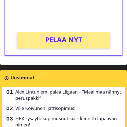
Saat heti 50 ilmaiskierrosta Tuohi 1000 -
peliin (arvo 0,20€ per kierros)!
Ei kierrätysvaatimusta!
PELAA NYT
Uusimmat
Alex Lintuniemi palaa Liigaan – ”Maailmaa nähnyt
peruspakki”
Ville Koivunen: jättisopimus!
HPK rysäytti sopimusuutisia – kiinnitti lupaavan
nimen!