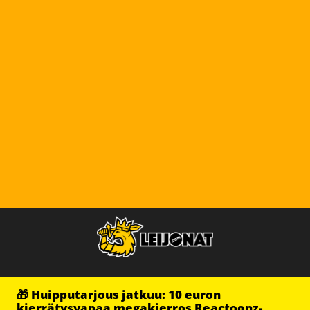
🎁 Huipputarjous jatkuu: 10 euron
kierrätysvapaa megakierros Reactoonz-