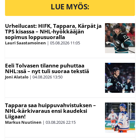
LUE MYÖS:
Urheilucast: HIFK, Tappara, Kärpät ja
TPS kisassa – NHL-hyökkääjän
sopimus loppusuoralla
Lauri Saastamoinen
|
05.08.2026
11:05
Eeli Tolvasen tilanne puhuttaa
NHL:ssä – nyt tuli suoraa tekstiä
Joni Alatalo
|
04.08.2026
13:50
Tappara saa huippuvahvistuksen –
NHL-kärkivaraus ensi kaudeksi
Liigaan!
Markus Nuutinen
|
03.08.2026
22:15