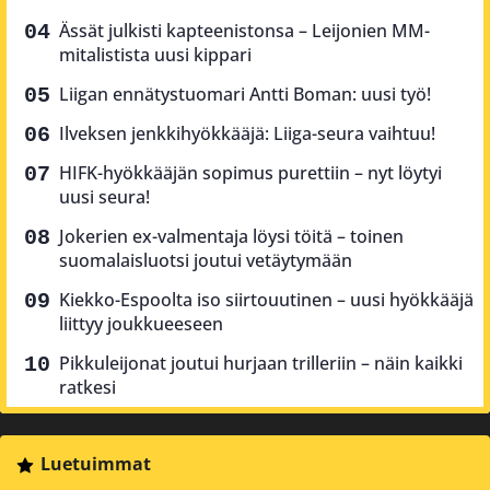
Ässät julkisti kapteenistonsa – Leijonien MM-
mitalistista uusi kippari
Liigan ennätystuomari Antti Boman: uusi työ!
Ilveksen jenkkihyökkääjä: Liiga-seura vaihtuu!
HIFK-hyökkääjän sopimus purettiin – nyt löytyi
uusi seura!
Jokerien ex-valmentaja löysi töitä – toinen
suomalaisluotsi joutui vetäytymään
Kiekko-Espoolta iso siirtouutinen – uusi hyökkääjä
liittyy joukkueeseen
Pikkuleijonat joutui hurjaan trilleriin – näin kaikki
ratkesi
Luetuimmat