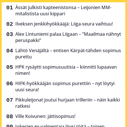
Ässät julkisti kapteenistonsa – Leijonien MM-
mitalistista uusi kippari
Ilveksen jenkkihyökkääjä: Liiga-seura vaihtuu!
Alex Lintuniemi palaa Liigaan – ”Maailmaa nähnyt
peruspakki”
Lähtö Venäjältä – entisen Kärpät-tähden sopimus
purettu
HPK rysäytti sopimusuutisia – kiinnitti lupaavan
nimen!
HIFK-hyökkääjän sopimus purettiin – nyt löytyi
uusi seura!
Pikkuleijonat joutui hurjaan trilleriin – näin kaikki
ratkesi
Ville Koivunen: jättisopimus!
Jokerien ex-valmentaja löysi töitä – toinen