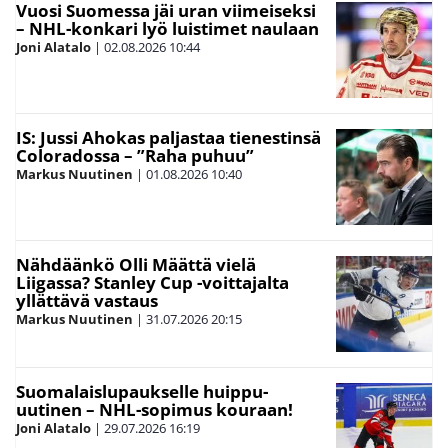
Vuosi Suomessa jäi uran viimeiseksi
– NHL-konkari lyö luistimet naulaan
Joni Alatalo
|
02.08.2026
10:44
IS: Jussi Ahokas paljastaa tienestinsä
Coloradossa – ”Raha puhuu”
Markus Nuutinen
|
01.08.2026
10:40
Nähdäänkö Olli Määttä vielä
Liigassa? Stanley Cup -voittajalta
yllättävä vastaus
Markus Nuutinen
|
31.07.2026
20:15
Suomalaislupaukselle huippu-
uutinen – NHL-sopimus kouraan!
Joni Alatalo
|
29.07.2026
16:19