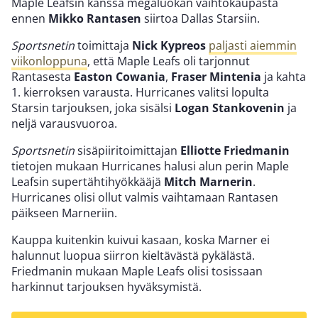
Maple Leafsin kanssa megaluokan vaihtokaupasta
ennen
Mikko Rantasen
siirtoa Dallas Starsiin.
Sportsnetin
toimittaja
Nick Kypreos
paljasti aiemmin
viikonloppuna
, että Maple Leafs oli tarjonnut
Rantasesta
Easton Cowania
,
Fraser Mintenia
ja kahta
1. kierroksen varausta. Hurricanes valitsi lopulta
Starsin tarjouksen, joka sisälsi
Logan Stankovenin
ja
neljä varausvuoroa.
Sportsnetin
sisäpiiritoimittajan
Elliotte Friedmanin
tietojen mukaan Hurricanes halusi alun perin Maple
Leafsin supertähtihyökkääjä
Mitch Marnerin
.
Hurricanes olisi ollut valmis vaihtamaan Rantasen
päikseen Marneriin.
Kauppa kuitenkin kuivui kasaan, koska Marner ei
halunnut luopua siirron kieltävästä pykälästä.
Friedmanin mukaan Maple Leafs olisi tosissaan
harkinnut tarjouksen hyväksymistä.