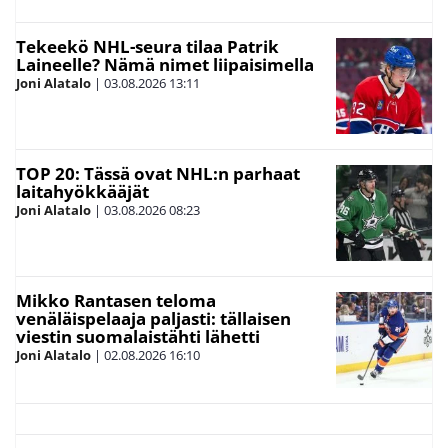
Tekeekö NHL-seura tilaa Patrik
Laineelle? Nämä nimet liipaisimella
Joni Alatalo
|
03.08.2026
13:11
TOP 20: Tässä ovat NHL:n parhaat
laitahyökkääjät
Joni Alatalo
|
03.08.2026
08:23
Mikko Rantasen teloma
venäläispelaaja paljasti: tällaisen
viestin suomalaistähti lähetti
Joni Alatalo
|
02.08.2026
16:10