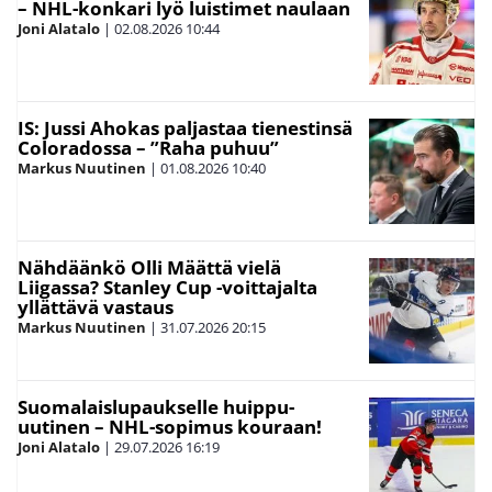
– NHL-konkari lyö luistimet naulaan
Joni Alatalo
|
02.08.2026
10:44
IS: Jussi Ahokas paljastaa tienestinsä
Coloradossa – ”Raha puhuu”
Markus Nuutinen
|
01.08.2026
10:40
Nähdäänkö Olli Määttä vielä
Liigassa? Stanley Cup -voittajalta
yllättävä vastaus
Markus Nuutinen
|
31.07.2026
20:15
Suomalaislupaukselle huippu-
uutinen – NHL-sopimus kouraan!
Joni Alatalo
|
29.07.2026
16:19