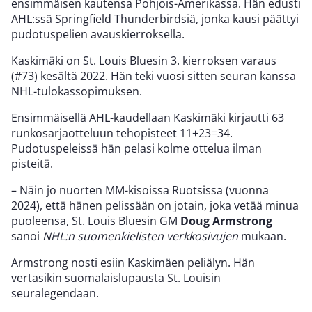
ensimmäisen kautensa Pohjois-Amerikassa. Hän edusti
AHL:ssä Springfield Thunderbirdsiä, jonka kausi päättyi
pudotuspelien avauskierroksella.
Kaskimäki on St. Louis Bluesin 3. kierroksen varaus
(#73) kesältä 2022. Hän teki vuosi sitten seuran kanssa
NHL-tulokassopimuksen.
Ensimmäisellä AHL-kaudellaan Kaskimäki kirjautti 63
runkosarjaotteluun tehopisteet 11+23=34.
Pudotuspeleissä hän pelasi kolme ottelua ilman
pisteitä.
– Näin jo nuorten MM-kisoissa Ruotsissa (vuonna
2024), että hänen pelissään on jotain, joka vetää minua
puoleensa, St. Louis Bluesin GM
Doug Armstrong
sanoi
NHL:n suomenkielisten verkkosivujen
mukaan.
Armstrong nosti esiin Kaskimäen peliälyn. Hän
vertasikin suomalaislupausta St. Louisin
seuralegendaan.