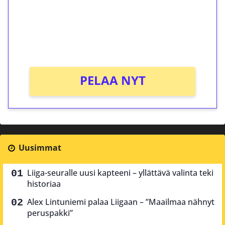
Saat heti 50 ilmaiskierrosta Tuohi 1000 -
peliin (arvo 0,20€ per kierros)!
Ei kierrätysvaatimusta!
PELAA NYT
Uusimmat
Liiga-seuralle uusi kapteeni – yllättävä valinta teki
historiaa
Alex Lintuniemi palaa Liigaan – ”Maailmaa nähnyt
peruspakki”