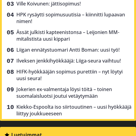
Ville Koivunen: jättisopimus!
HPK rysäytti sopimusuutisia – kiinnitti lupaavan
nimen!
Ässät julkisti kapteenistonsa – Leijonien MM-
mitalistista uusi kippari
Liigan ennätystuomari Antti Boman: uusi työ!
Ilveksen jenkkihyökkääjä: Liiga-seura vaihtuu!
HIFK-hyökkääjän sopimus purettiin – nyt löytyi
uusi seura!
Jokerien ex-valmentaja löysi töitä – toinen
suomalaisluotsi joutui vetäytymään
Kiekko-Espoolta iso siirtouutinen – uusi hyökkääjä
liittyy joukkueeseen
Luetuimmat