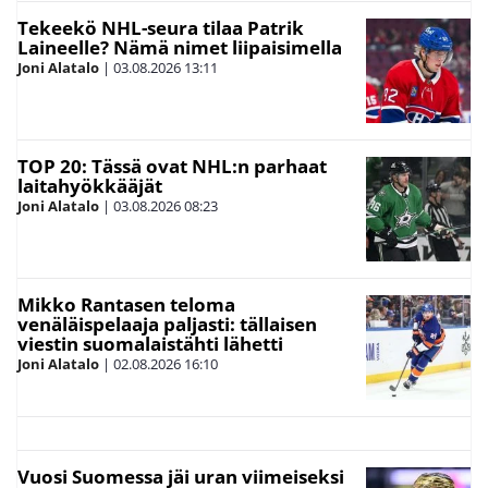
Tekeekö NHL-seura tilaa Patrik
Laineelle? Nämä nimet liipaisimella
Joni Alatalo
|
03.08.2026
13:11
TOP 20: Tässä ovat NHL:n parhaat
laitahyökkääjät
Joni Alatalo
|
03.08.2026
08:23
Mikko Rantasen teloma
venäläispelaaja paljasti: tällaisen
viestin suomalaistähti lähetti
Joni Alatalo
|
02.08.2026
16:10
Vuosi Suomessa jäi uran viimeiseksi