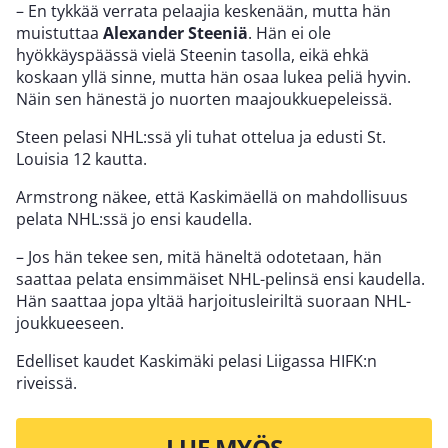
– En tykkää verrata pelaajia keskenään, mutta hän
muistuttaa
Alexander Steeniä
. Hän ei ole
hyökkäyspäässä vielä Steenin tasolla, eikä ehkä
koskaan yllä sinne, mutta hän osaa lukea peliä hyvin.
Näin sen hänestä jo nuorten maajoukkuepeleissä.
Steen pelasi NHL:ssä yli tuhat ottelua ja edusti St.
Louisia 12 kautta.
Armstrong näkee, että Kaskimäellä on mahdollisuus
pelata NHL:ssä jo ensi kaudella.
– Jos hän tekee sen, mitä häneltä odotetaan, hän
saattaa pelata ensimmäiset NHL-pelinsä ensi kaudella.
Hän saattaa jopa yltää harjoitusleiriltä suoraan NHL-
joukkueeseen.
Edelliset kaudet Kaskimäki pelasi Liigassa HIFK:n
riveissä.
LUE MYÖS