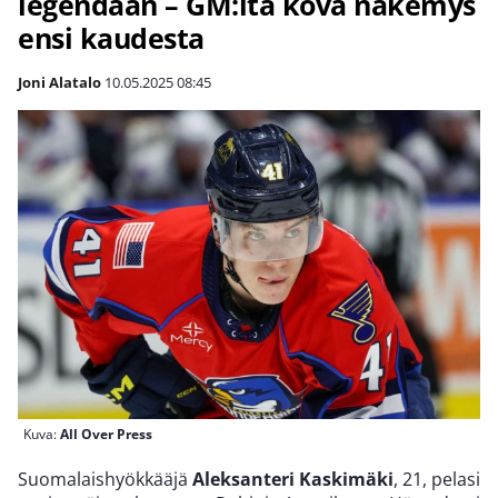
legendaan – GM:ltä kova näkemys
ensi kaudesta
Joni Alatalo
10.05.2025
08:45
Kuva:
All Over Press
Suomalaishyökkääjä
Aleksanteri Kaskimäki
, 21, pelasi