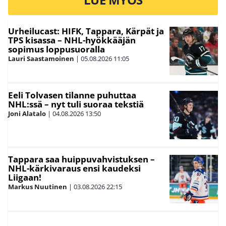
Urheilucast: HIFK, Tappara, Kärpät ja
TPS kisassa – NHL-hyökkääjän
sopimus loppusuoralla
Lauri Saastamoinen
|
05.08.2026
11:05
Eeli Tolvasen tilanne puhuttaa
NHL:ssä – nyt tuli suoraa tekstiä
Joni Alatalo
|
04.08.2026
13:50
Tappara saa huippuvahvistuksen –
NHL-kärkivaraus ensi kaudeksi
Liigaan!
Markus Nuutinen
|
03.08.2026
22:15