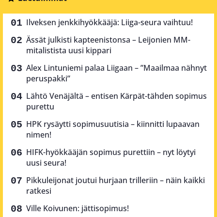
Ilveksen jenkkihyökkääjä: Liiga-seura vaihtuu!
Ässät julkisti kapteenistonsa – Leijonien MM-
mitalistista uusi kippari
Alex Lintuniemi palaa Liigaan – ”Maailmaa nähnyt
peruspakki”
Lähtö Venäjältä – entisen Kärpät-tähden sopimus
purettu
HPK rysäytti sopimusuutisia – kiinnitti lupaavan
nimen!
HIFK-hyökkääjän sopimus purettiin – nyt löytyi
uusi seura!
Pikkuleijonat joutui hurjaan trilleriin – näin kaikki
ratkesi
Ville Koivunen: jättisopimus!