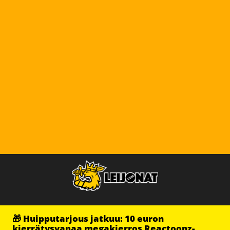
🎁 Huipputarjous jatkuu: 10 euron
kierrätysvapaa megakierros Reactoonz-