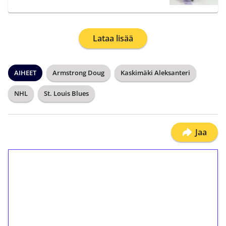
Lataa lisää
AIHEET
Armstrong Doug
Kaskimäki Aleksanteri
NHL
St. Louis Blues
Jaa
1€ = 10€ arvosta
ilmaiskierroksia ilman
kierrätystä!
Talleta 1€