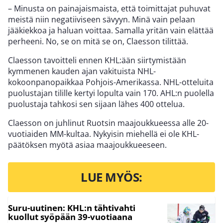
– Minusta on painajaismaista, että toimittajat puhuvat
meistä niin negatiiviseen sävyyn. Minä vain pelaan
jääkiekkoa ja haluan voittaa. Samalla yritän vain elättää
perheeni. No, se on mitä se on, Claesson tilittää.
Claesson tavoitteli ennen KHL:ään siirtymistään
kymmenen kauden ajan vakituista NHL-
kokoonpanopaikkaa Pohjois-Amerikassa. NHL-otteluita
puolustajan tilille kertyi lopulta vain 170. AHL:n puolella
puolustaja tahkosi sen sijaan lähes 400 ottelua.
Claesson on juhlinut Ruotsin maajoukkueessa alle 20-
vuotiaiden MM-kultaa. Nykyisin miehellä ei ole KHL-
päätöksen myötä asiaa maajoukkueeseen.
LUE MYÖS:
Suru-uutinen: KHL:n tähtivahti
kuollut syöpään 39-vuotiaana