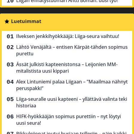
Liigan ennätystuomari Antti Boman: uusi työ!
Luetuimmat
Ilveksen jenkkihyökkääjä: Liiga-seura vaihtuu!
Lähtö Venäjältä – entisen Kärpät-tähden sopimus
purettu
Ässät julkisti kapteenistonsa – Leijonien MM-
mitalistista uusi kippari
Alex Lintuniemi palaa Liigaan – ”Maailmaa nähnyt
peruspakki”
Liiga-seuralle uusi kapteeni – yllättävä valinta teki
historiaa
HIFK-hyökkääjän sopimus purettiin – nyt löytyi
uusi seura!
Pikkuleijonat joutui hurjaan trilleriin – näin kaikki