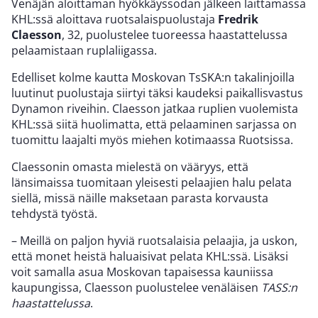
Venäjän aloittaman hyökkäyssodan jälkeen laittamassa
KHL:ssä aloittava ruotsalaispuolustaja
Fredrik
Claesson
, 32, puolustelee tuoreessa haastattelussa
pelaamistaan ruplaliigassa.
Edelliset kolme kautta Moskovan TsSKA:n takalinjoilla
luutinut puolustaja siirtyi täksi kaudeksi paikallisvastus
Dynamon riveihin. Claesson jatkaa ruplien vuolemista
KHL:ssä siitä huolimatta, että pelaaminen sarjassa on
tuomittu laajalti myös miehen kotimaassa Ruotsissa.
Claessonin omasta mielestä on vääryys, että
länsimaissa tuomitaan yleisesti pelaajien halu pelata
siellä, missä näille maksetaan parasta korvausta
tehdystä työstä.
– Meillä on paljon hyviä ruotsalaisia pelaajia, ja uskon,
että monet heistä haluaisivat pelata KHL:ssä. Lisäksi
voit samalla asua Moskovan tapaisessa kauniissa
kaupungissa, Claesson puolustelee venäläisen
TASS:n
haastattelussa
.