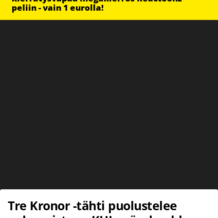
peliin - vain 1 eurolla!
Tre Kronor -tähti puolustelee