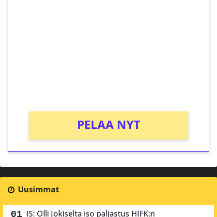
ilmaiskierroksia ilman
kierrätystä!
Talleta 1€
Saat heti 50 ilmaiskierrosta Tuohi 1000 -
peliin (arvo 0,20€ per kierros)!
Ei kierrätysvaatimusta!
PELAA NYT
Uusimmat
IS: Olli Jokiselta iso paljastus HIFK:n