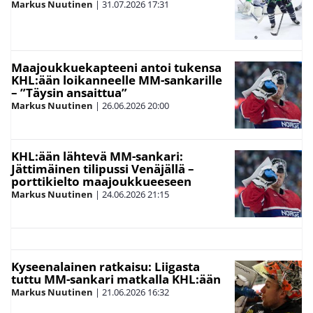
Markus Nuutinen
|
31.07.2026
17:31
Maajoukkuekapteeni antoi tukensa
KHL:ään loikanneelle MM-sankarille
– ”Täysin ansaittua”
Markus Nuutinen
|
26.06.2026
20:00
KHL:ään lähtevä MM-sankari:
Jättimäinen tilipussi Venäjällä –
porttikielto maajoukkueeseen
Markus Nuutinen
|
24.06.2026
21:15
Kyseenalainen ratkaisu: Liigasta
tuttu MM-sankari matkalla KHL:ään
Markus Nuutinen
|
21.06.2026
16:32