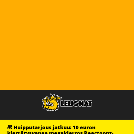
🎁 Huipputarjous jatkuu: 10 euron
kierrätysvapaa megakierros Reactoonz-