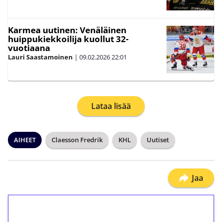
Karmea uutinen: Venäläinen
huippukiekkoilija kuollut 32-
vuotiaana
Lauri Saastamoinen
|
09.02.2026
22:01
Lataa lisää
AIHEET
Claesson Fredrik
KHL
Uutiset
Jaa
1€ = 10€ arvosta