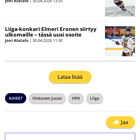
Joni Alatalo
|
30.04.2026
13:35
Liiga-konkari Elmeri Eronen siirtyy
ulkomaille – tässä uusi osoite
Joni Alatalo
|
30.04.2026
11:30
Lataa lisää
AIHEET
Hietanen Juuso
HPK
Liiga
Jaa