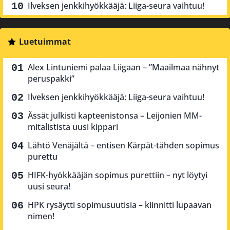
Ilveksen jenkkihyökkääjä: Liiga-seura vaihtuu!
Luetuimmat
Alex Lintuniemi palaa Liigaan – ”Maailmaa nähnyt
peruspakki”
Ilveksen jenkkihyökkääjä: Liiga-seura vaihtuu!
Ässät julkisti kapteenistonsa – Leijonien MM-
mitalistista uusi kippari
Lähtö Venäjältä – entisen Kärpät-tähden sopimus
purettu
HIFK-hyökkääjän sopimus purettiin – nyt löytyi
uusi seura!
HPK rysäytti sopimusuutisia – kiinnitti lupaavan
nimen!