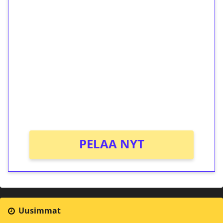
1€ = 10€ arvosta
ilmaiskierroksia ilman
kierrätystä!
Talleta 1€
Saat heti 50 ilmaiskierrosta Tuohi 1000 -
peliin (arvo 0,20€ per kierros)!
Ei kierrätysvaatimusta!
PELAA NYT
Uusimmat