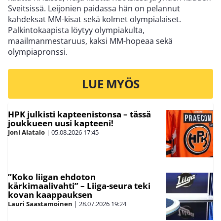
Sveitsissä. Leijonien paidassa hän on pelannut
kahdeksat MM-kisat sekä kolmet olympialaiset.
Palkintokaapista löytyy olympiakulta,
maailmanmestaruus, kaksi MM-hopeaa sekä
olympiapronssi.
LUE MYÖS
HPK julkisti kapteenistonsa – tässä
joukkueen uusi kapteeni!
Joni Alatalo
|
05.08.2026
17:45
”Koko liigan ehdoton
kärkimaalivahti” – Liiga-seura teki
kovan kaappauksen
Lauri Saastamoinen
|
28.07.2026
19:24