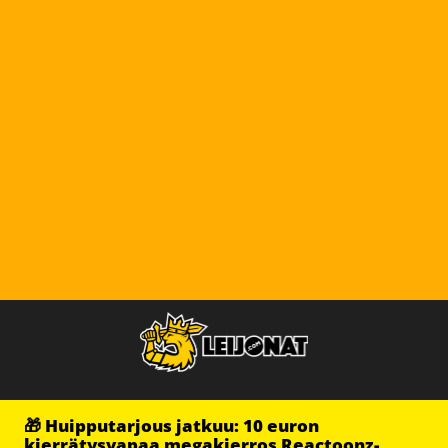
🎁 Huipputarjous jatkuu: 10 euron
kierrätysvapaa megakierros Reactoonz-