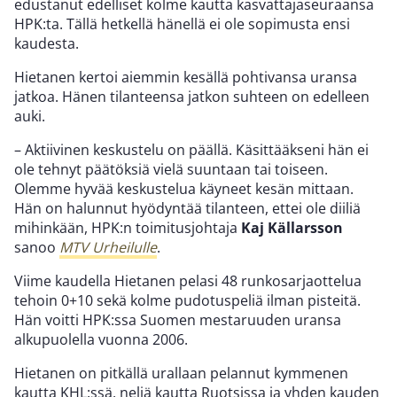
edustanut edelliset kolme kautta kasvattajaseuraansa
HPK:ta. Tällä hetkellä hänellä ei ole sopimusta ensi
kaudesta.
Hietanen kertoi aiemmin kesällä pohtivansa uransa
jatkoa. Hänen tilanteensa jatkon suhteen on edelleen
auki.
– Aktiivinen keskustelu on päällä. Käsittääkseni hän ei
ole tehnyt päätöksiä vielä suuntaan tai toiseen.
Olemme hyvää keskustelua käyneet kesän mittaan.
Hän on halunnut hyödyntää tilanteen, ettei ole diiliä
mihinkään, HPK:n toimitusjohtaja
Kaj Källarsson
sanoo
MTV Urheilulle
.
Viime kaudella Hietanen pelasi 48 runkosarjaottelua
tehoin 0+10 sekä kolme pudotuspeliä ilman pisteitä.
Hän voitti HPK:ssa Suomen mestaruuden uransa
alkupuolella vuonna 2006.
Hietanen on pitkällä urallaan pelannut kymmenen
kautta KHL:ssä, neljä kautta Ruotsissa ja yhden kauden