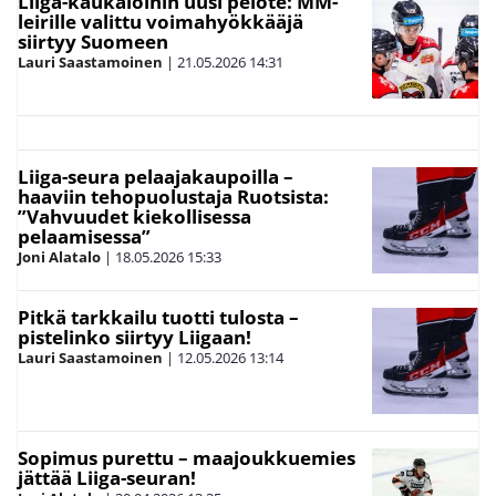
Liiga-kaukaloihin uusi pelote: MM-
leirille valittu voimahyökkääjä
siirtyy Suomeen
Lauri Saastamoinen
|
21.05.2026
14:31
Liiga-seura pelaajakaupoilla –
haaviin tehopuolustaja Ruotsista:
”Vahvuudet kiekollisessa
pelaamisessa”
Joni Alatalo
|
18.05.2026
15:33
Pitkä tarkkailu tuotti tulosta –
pistelinko siirtyy Liigaan!
Lauri Saastamoinen
|
12.05.2026
13:14
Sopimus purettu – maajoukkuemies
jättää Liiga-seuran!