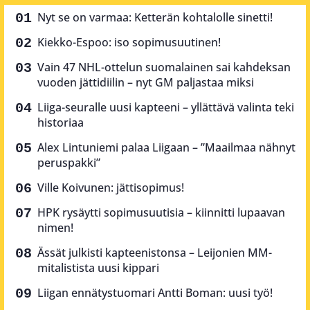
Nyt se on varmaa: Ketterän kohtalolle sinetti!
Kiekko-Espoo: iso sopimusuutinen!
Vain 47 NHL-ottelun suomalainen sai kahdeksan
vuoden jättidiilin – nyt GM paljastaa miksi
Liiga-seuralle uusi kapteeni – yllättävä valinta teki
historiaa
Alex Lintuniemi palaa Liigaan – ”Maailmaa nähnyt
peruspakki”
Ville Koivunen: jättisopimus!
HPK rysäytti sopimusuutisia – kiinnitti lupaavan
nimen!
Ässät julkisti kapteenistonsa – Leijonien MM-
mitalistista uusi kippari
Liigan ennätystuomari Antti Boman: uusi työ!