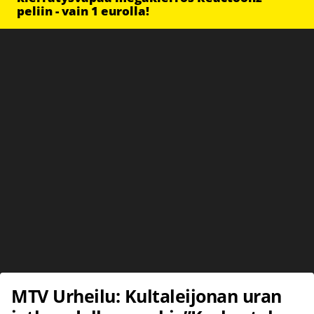
peliin - vain 1 eurolla!
MTV Urheilu: Kultaleijonan uran