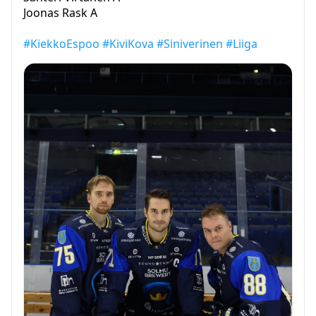
Joonas Rask A
#KiekkoEspoo
#KiviKova
#Siniverinen
#Liiga