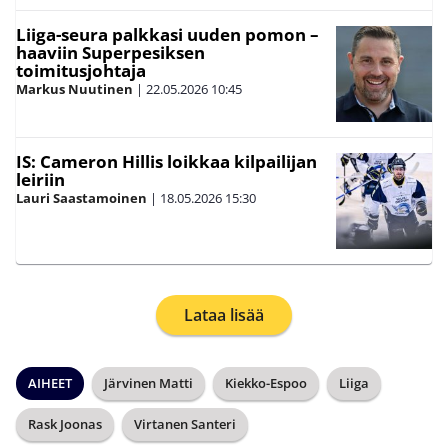
Liiga-seura palkkasi uuden pomon –
haaviin Superpesiksen
toimitusjohtaja
Markus Nuutinen
|
22.05.2026
10:45
IS: Cameron Hillis loikkaa kilpailijan
leiriin
Lauri Saastamoinen
|
18.05.2026
15:30
Lataa lisää
AIHEET
Järvinen Matti
Kiekko-Espoo
Liiga
Rask Joonas
Virtanen Santeri