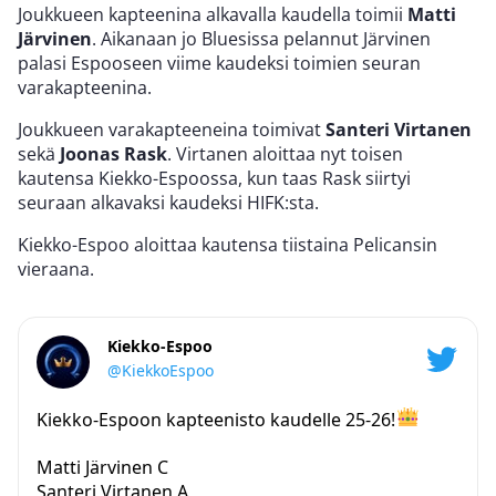
Joukkueen kapteenina alkavalla kaudella toimii
Matti
Järvinen
. Aikanaan jo Bluesissa pelannut Järvinen
palasi Espooseen viime kaudeksi toimien seuran
varakapteenina.
Joukkueen varakapteeneina toimivat
Santeri Virtanen
sekä
Joonas Rask
. Virtanen aloittaa nyt toisen
kautensa Kiekko-Espoossa, kun taas Rask siirtyi
seuraan alkavaksi kaudeksi HIFK:sta.
Kiekko-Espoo aloittaa kautensa tiistaina Pelicansin
vieraana.
Kiekko-Espoo
@KiekkoEspoo
Kiekko-Espoon kapteenisto kaudelle 25-26!
Matti Järvinen C
Santeri Virtanen A