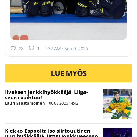
28
1
9:32 AM · Sep 9, 2025
LUE MYÖS
Ilveksen jenkkihyökkääjä: Liiga-
seura vaihtuu!
Lauri Saastamoinen
|
06.08.2026
14:42
Kiekko-Espoolta iso siirtouutinen –
uusi hyökkääjä liittyy joukkueeseen