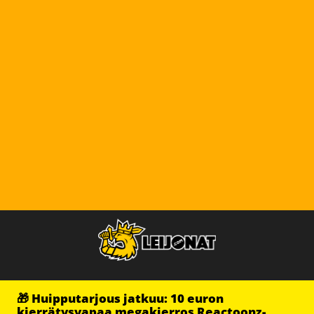
🎁 Huipputarjous jatkuu: 10 euron
kierrätysvapaa megakierros Reactoonz-