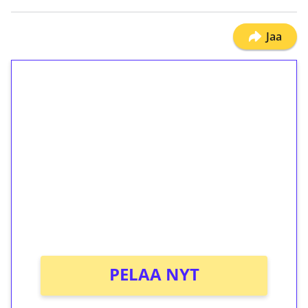
Jaa
1€ = 10€ arvosta
ilmaiskierroksia ilman
kierrätystä!
Talleta 1€
Saat heti 50 ilmaiskierrosta Tuohi 1000 -
peliin (arvo 0,20€ per kierros)!
Ei kierrätysvaatimusta!
PELAA NYT