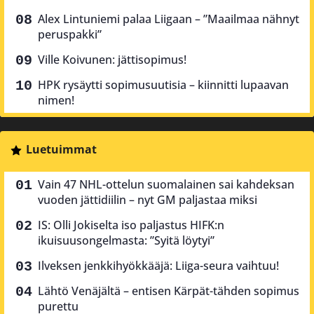
Alex Lintuniemi palaa Liigaan – ”Maailmaa nähnyt
peruspakki”
Ville Koivunen: jättisopimus!
HPK rysäytti sopimusuutisia – kiinnitti lupaavan
nimen!
Luetuimmat
Vain 47 NHL-ottelun suomalainen sai kahdeksan
vuoden jättidiilin – nyt GM paljastaa miksi
IS: Olli Jokiselta iso paljastus HIFK:n
ikuisuusongelmasta: ”Syitä löytyi”
Ilveksen jenkkihyökkääjä: Liiga-seura vaihtuu!
Lähtö Venäjältä – entisen Kärpät-tähden sopimus
purettu