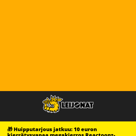
🎁 Huipputarjous jatkuu: 10 euron
kierrätysvapaa megakierros Reactoonz-