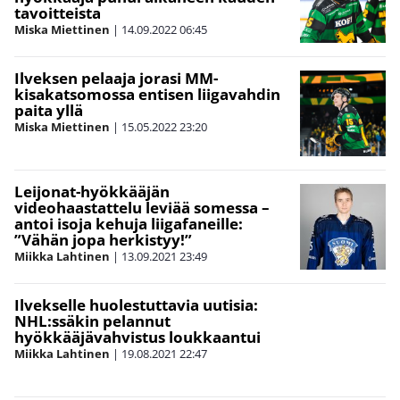
tavoitteista
Miska Miettinen
|
14.09.2022
06:45
Ilveksen pelaaja jorasi MM-
kisakatsomossa entisen liigavahdin
paita yllä
Miska Miettinen
|
15.05.2022
23:20
Leijonat-hyökkääjän
videohaastattelu leviää somessa –
antoi isoja kehuja liigafaneille:
”Vähän jopa herkistyy!”
Miikka Lahtinen
|
13.09.2021
23:49
Ilvekselle huolestuttavia uutisia:
NHL:ssäkin pelannut
hyökkääjävahvistus loukkaantui
Miikka Lahtinen
|
19.08.2021
22:47