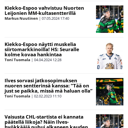
Kiekko-Espoo vahvistuu Nuorten
Leijonien MM-kultasentterillä
Markus Nuutinen
|
07.05.2024
17:40
Kiekko-Espoo näytti muskelia
siirtomarkkinoilla! HS: Seuralle
kolme kovaa hankintaa
Toni Tuomala
|
04.04.2024
12:28
Ilves sorvasi jatkosopimuksen
nuoren sentterinsä kanssa: ”Tää on
just se paikka, missä mä haluan olla”
Toni Tuomala
|
02.02.2023
11:10
Vaisusta CHL-startista ei kannata
päätellä liikoja? Näin Ilves-
hyökkääjä puhui alkaneen kauden