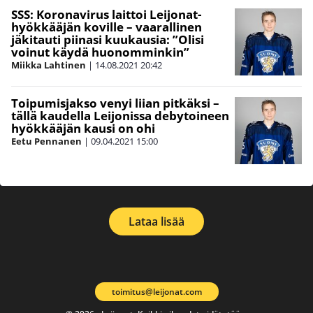
SSS: Koronavirus laittoi Leijonat-
hyökkääjän koville – vaarallinen
jäkitauti piinasi kuukausia: ”Olisi
voinut käydä huonomminkin”
Miikka Lahtinen
|
14.08.2021
20:42
Toipumisjakso venyi liian pitkäksi –
tällä kaudella Leijonissa debytoineen
hyökkääjän kausi on ohi
Eetu Pennanen
|
09.04.2021
15:00
Lataa lisää
toimitus@leijonat.com