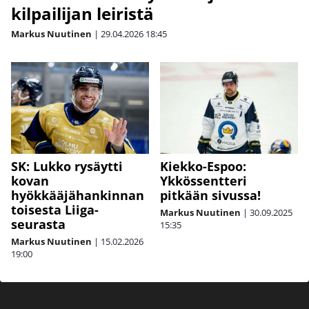
kilpailijan leiristä
Markus Nuutinen
|
29.04.2026
18:45
Kiekko-Espoo:
SK: Lukko rysäytti
Ykkössentteri
kovan
pitkään sivussa!
hyökkääjähankinnan
toisesta Liiga-
Markus Nuutinen
|
30.09.2025
seurasta
15:35
Markus Nuutinen
|
15.02.2026
19:00