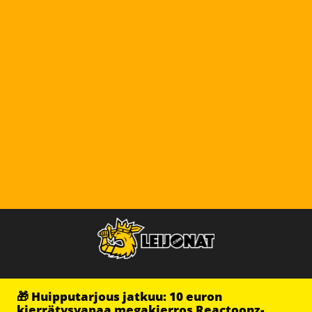
🎁 Huipputarjous jatkuu: 10 euron
kierrätysvapaa megakierros Reactoonz-