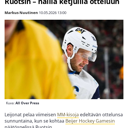
Ruotsin – näillä ketjuilla otteluun
Markus Nuutinen
10.05.2026
13:00
Kuva:
All Over Press
Leijonat pelaa viimeisen
MM-kisoja
edeltävän ottelunsa
sunnuntaina, kun se kohtaa
Beijer Hockey Gamesin
päätöspelissä Ruotsin.