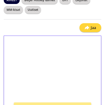
MM-kisat
Uutiset
Jaa
1€ = 10€ arvosta
ilmaiskierroksia ilman
kierrätystä!
Talleta 1€
Saat heti 50 ilmaiskierrosta Tuohi 1000 -
peliin (arvo 0,20€ per kierros)!
Ei kierrätysvaatimusta!