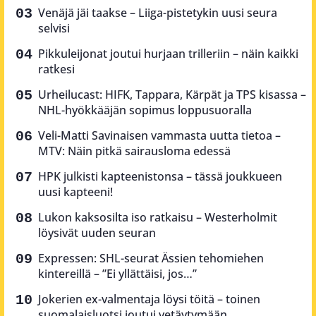
Venäjä jäi taakse – Liiga-pistetykin uusi seura
selvisi
Pikkuleijonat joutui hurjaan trilleriin – näin kaikki
ratkesi
Urheilucast: HIFK, Tappara, Kärpät ja TPS kisassa –
NHL-hyökkääjän sopimus loppusuoralla
Veli-Matti Savinaisen vammasta uutta tietoa –
MTV: Näin pitkä sairausloma edessä
HPK julkisti kapteenistonsa – tässä joukkueen
uusi kapteeni!
Lukon kaksosilta iso ratkaisu – Westerholmit
löysivät uuden seuran
Expressen: SHL-seurat Ässien tehomiehen
kintereillä – ”Ei yllättäisi, jos…”
Jokerien ex-valmentaja löysi töitä – toinen
suomalaisluotsi joutui vetäytymään