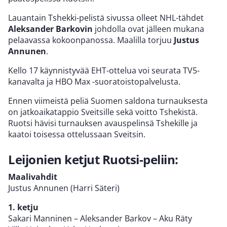
Lauantain Tshekki-pelistä sivussa olleet NHL-tähdet
Aleksander Barkovin
johdolla ovat jälleen mukana
pelaavassa kokoonpanossa. Maalilla torjuu
Justus
Annunen
.
Kello 17 käynnistyvää EHT-ottelua voi seurata TV5-
kanavalta ja HBO Max -suoratoistopalvelusta.
Ennen viimeistä peliä Suomen saldona turnauksesta
on jatkoaikatappio Sveitsille sekä voitto Tshekistä.
Ruotsi hävisi turnauksen avauspelinsä Tshekille ja
kaatoi toisessa ottelussaan Sveitsin.
Leijonien ketjut Ruotsi-peliin:
Maalivahdit
Justus Annunen (Harri Säteri)
1. ketju
Sakari Manninen – Aleksander Barkov – Aku Räty