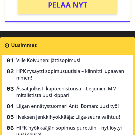
PELAA NYT
Uusimmat
Ville Koivunen: jättisopimus!
HPK rysäytti sopimusuutisia – kiinnitti lupaavan
nimen!
Ässät julkisti kapteenistonsa – Leijonien MM-
mitalistista uusi kippari
Liigan ennätystuomari Antti Boman: uusi työ!
Ilveksen jenkkihyökkääjä: Liiga-seura vaihtuu!
HIFK-hyökkääjän sopimus purettiin – nyt löytyi
uusi seura!