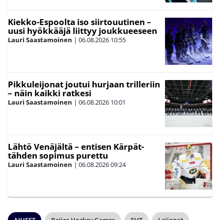
Kiekko-Espoolta iso siirtouutinen –
uusi hyökkääjä liittyy joukkueeseen
Lauri Saastamoinen
|
06.08.2026
10:55
Pikkuleijonat joutui hurjaan trilleriin
– näin kaikki ratkesi
Lauri Saastamoinen
|
06.08.2026
10:01
Lähtö Venäjältä – entisen Kärpät-
tähden sopimus purettu
Lauri Saastamoinen
|
06.08.2026
09:24
AIHEET
Beijer Hockey Games
EHT
Leijonat