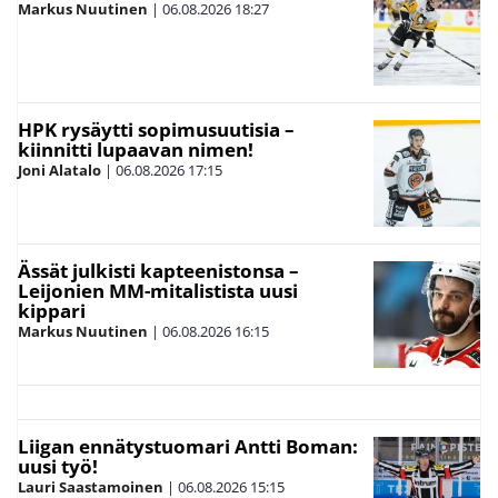
Markus Nuutinen
|
06.08.2026
18:27
HPK rysäytti sopimusuutisia –
kiinnitti lupaavan nimen!
Joni Alatalo
|
06.08.2026
17:15
Ässät julkisti kapteenistonsa –
Leijonien MM-mitalistista uusi
kippari
Markus Nuutinen
|
06.08.2026
16:15
Liigan ennätystuomari Antti Boman:
uusi työ!
Lauri Saastamoinen
|
06.08.2026
15:15