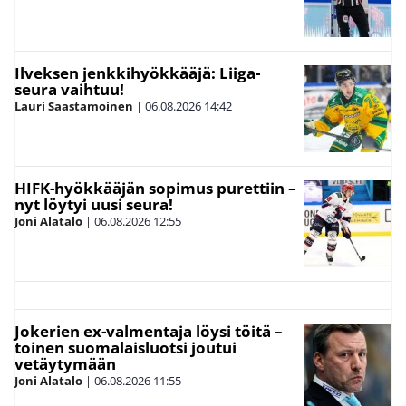
Ilveksen jenkkihyökkääjä: Liiga-
seura vaihtuu!
Lauri Saastamoinen
|
06.08.2026
14:42
HIFK-hyökkääjän sopimus purettiin –
nyt löytyi uusi seura!
Joni Alatalo
|
06.08.2026
12:55
Jokerien ex-valmentaja löysi töitä –
toinen suomalaisluotsi joutui
vetäytymään
Joni Alatalo
|
06.08.2026
11:55