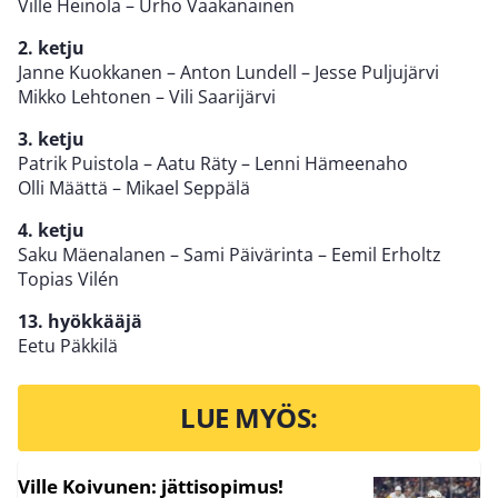
Ville Heinola – Urho Vaakanainen
2. ketju
Janne Kuokkanen – Anton Lundell – Jesse Puljujärvi
Mikko Lehtonen – Vili Saarijärvi
3. ketju
Patrik Puistola – Aatu Räty – Lenni Hämeenaho
Olli Määttä – Mikael Seppälä
4. ketju
Saku Mäenalanen – Sami Päivärinta – Eemil Erholtz
Topias Vilén
13. hyökkääjä
Eetu Päkkilä
LUE MYÖS:
Ville Koivunen: jättisopimus!