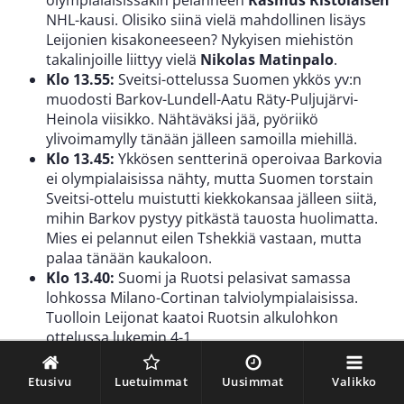
olympialaisissakin pelanneen
Rasmus Ristolaisen
NHL-kausi. Olisiko siinä vielä mahdollinen lisäys
Leijonien kisakoneeseen? Nykyisen miehistön
takalinjoille liittyy vielä
Nikolas Matinpalo
.
Klo 13.55:
Sveitsi-ottelussa Suomen ykkös yv:n
muodosti Barkov-Lundell-Aatu Räty-Puljujärvi-
Heinola viisikko. Nähtäväksi jää, pyöriikö
ylivoimamylly tänään jälleen samoilla miehillä.
Klo 13.45:
Ykkösen sentterinä operoivaa Barkovia
ei olympialaisissa nähty, mutta Suomen torstain
Sveitsi-ottelu muistutti kiekkokansaa jälleen siitä,
mihin Barkov pystyy pitkästä tauosta huolimatta.
Mies ei pelannut eilen Tshekkiä vastaan, mutta
palaa tänään kaukaloon.
Klo 13.40:
Suomi ja Ruotsi pelasivat samassa
lohkossa Milano-Cortinan talviolympialaisissa.
Tuolloin Leijonat kaatoi Ruotsin alkulohkon
ottelussa lukemin 4-1.
Klo 13.38:
Mikko Lehtonen ennen Ruotsi-ottelua:
”Hyvä joukkue tulee vastaan. Laatunippu, paljon
Etusivu
Luetuimmat
Uusimmat
Valikko
taitoa ja vauhtia. Täytyy pelata tiukkaa