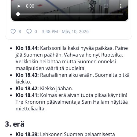
8
0
3:48 PM · May 10, 2026
Klo 18.44:
Karlssonilla kaksi hyvää paikkaa. Paine
jää Suomen päähän. Vahva vaihe nyt Ruotsilta.
Verkkokin heilahtaa mutta Suomen onneksi
maalipuiden väärältä puolelta.
Klo 18.43:
Rauhallinen alku erään. Suomelta pitkä
kiekko.
Klo 18.42:
Kiekko jäähän.
Klo 18.41:
Kolmas erä aivan tuota pikaa käyntiin!
Tre Kronorin päävalmentaja Sam Hallam näyttää
mietteliäältä.
3. erä
Klo 18.39:
Lehkonen Suomen pelaamisesta