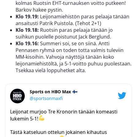
kolmas Ruotsin EHT-turnauksen voitto putkeen!
Barkov hakee pystin.
Klo 19.19:
Leijonamiehistön paras pelaaja tänään
ansaitusti Patrik Puistola. (Tehot 2+1)
Klo 19.18:
Ruotsin paras pelaaja tänään jo
suihkun puolelle poistunut Jack Berglund.
Klo 19.16:
Summeri soi, se on siinä. Antti
Pennasen ryhmä on toden totta valmis tuleviin
MM-kisoihin. Vahvoja näyttöjä tänään koko
leijonamiehistöltä, ja 5-1-voitto puhuu puolestaan.
Tsekkaa vielä loppuhetket alta.
Sports on HBO Max 🇫🇮
@sportsonmaxfi
Leijonat murjoo Tre Kronorin tänään komeasti
lukemin 5-1!
Tästä katseluun ottelun jokainen kihautus