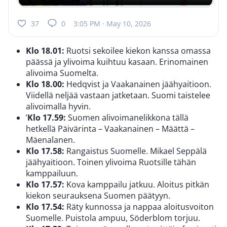
37
0
3:05 PM · May 10, 2026
Klo 18.01:
Ruotsi sekoilee kiekon kanssa omassa
päässä ja ylivoima kuihtuu kasaan. Erinomainen
alivoima Suomelta.
Klo 18.00:
Hedqvist ja Vaakanainen jäähyaitioon.
Viidellä neljää vastaan jatketaan. Suomi taistelee
alivoimalla hyvin.
’
Klo 17.59:
Suomen alivoimanelikkona tällä
hetkellä Päivärinta – Vaakanainen – Määttä –
Mäenalanen.
Klo 17.58:
Rangaistus Suomelle. Mikael Seppälä
jäähyaitioon. Toinen ylivoima Ruotsille tähän
kamppailuun.
Klo 17.57:
Kova kamppailu jatkuu. Aloitus pitkän
kiekon seurauksena Suomen päätyyn.
Klo 17.54:
Räty kunnossa ja nappaa aloitusvoiton
Suomelle. Puistola ampuu, Söderblom torjuu.