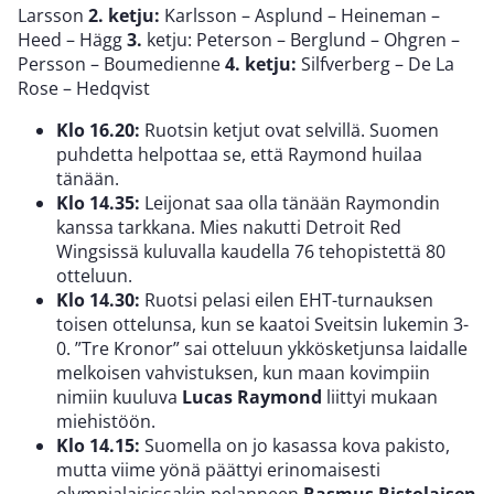
Larsson
2. ketju:
Karlsson – Asplund – Heineman –
Heed – Hägg
3.
ketju: Peterson – Berglund – Ohgren –
Persson – Boumedienne
4. ketju:
Silfverberg – De La
Rose – Hedqvist
Klo 16.20:
Ruotsin ketjut ovat selvillä. Suomen
puhdetta helpottaa se, että Raymond huilaa
tänään.
Klo 14.35:
Leijonat saa olla tänään Raymondin
kanssa tarkkana. Mies nakutti Detroit Red
Wingsissä kuluvalla kaudella 76 tehopistettä 80
otteluun.
Klo 14.30:
Ruotsi pelasi eilen EHT-turnauksen
toisen ottelunsa, kun se kaatoi Sveitsin lukemin 3-
0. ”Tre Kronor” sai otteluun ykkösketjunsa laidalle
melkoisen vahvistuksen, kun maan kovimpiin
nimiin kuuluva
Lucas Raymond
liittyi mukaan
miehistöön.
Klo 14.15:
Suomella on jo kasassa kova pakisto,
mutta viime yönä päättyi erinomaisesti