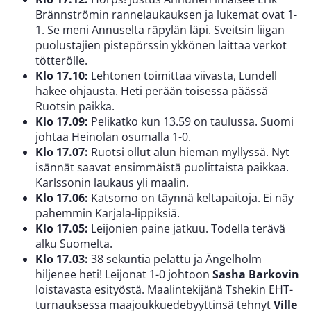
Brännströmin rannelaukauksen ja lukemat ovat 1-
1. Se meni Annuselta räpylän läpi. Sveitsin liigan
puolustajien pistepörssin ykkönen laittaa verkot
tötterölle.
Klo 17.10:
Lehtonen toimittaa viivasta, Lundell
hakee ohjausta. Heti perään toisessa päässä
Ruotsin paikka.
Klo 17.09:
Pelikatko kun 13.59 on taulussa. Suomi
johtaa Heinolan osumalla 1-0.
Klo 17.07:
Ruotsi ollut alun hieman myllyssä. Nyt
isännät saavat ensimmäistä puolittaista paikkaa.
Karlssonin laukaus yli maalin.
Klo 17.06:
Katsomo on täynnä keltapaitoja. Ei näy
pahemmin Karjala-lippiksiä.
Klo 17.05:
Leijonien paine jatkuu. Todella terävä
alku Suomelta.
Klo 17.03:
38 sekuntia pelattu ja Ängelholm
hiljenee heti! Leijonat 1-0 johtoon
Sasha Barkovin
loistavasta esityöstä. Maalintekijänä Tshekin EHT-
turnauksessa maajoukkuedebyyttinsä tehnyt
Ville