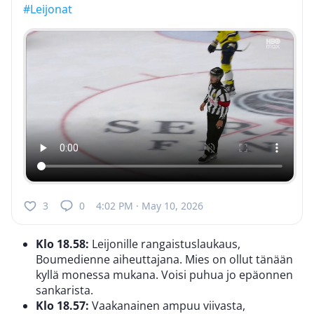
#Leijonat
3
0
4:02 PM · May 10, 2026
Klo 18.58:
Leijonille rangaistuslaukaus,
Boumedienne aiheuttajana. Mies on ollut tänään
kyllä monessa mukana. Voisi puhua jo epäonnen
sankarista.
Klo 18.57:
Vaakanainen ampuu viivasta,