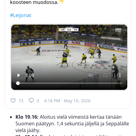
koosteen muodossa.
#Leijonat
73
0
4:18 PM · May 10, 2026
Klo 19.16:
Aloitus vielä viimeistä kertaa tänään
Suomen päätyyn. 1,4 sekuntia jäljellä ja Seppälälle
vielä jäähy.