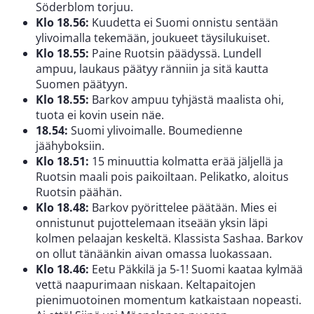
Söderblom torjuu.
Klo 18.56:
Kuudetta ei Suomi onnistu sentään
ylivoimalla tekemään, joukueet täysilukuiset.
Klo 18.55:
Paine Ruotsin päädyssä. Lundell
ampuu, laukaus päätyy ränniin ja sitä kautta
Suomen päätyyn.
Klo 18.55:
Barkov ampuu tyhjästä maalista ohi,
tuota ei kovin usein näe.
18.54:
Suomi ylivoimalle. Boumedienne
jäähyboksiin.
Klo 18.51:
15 minuuttia kolmatta erää jäljellä ja
Ruotsin maali pois paikoiltaan. Pelikatko, aloitus
Ruotsin päähän.
Klo 18.48:
Barkov pyörittelee päätään. Mies ei
onnistunut pujottelemaan itseään yksin läpi
kolmen pelaajan keskeltä. Klassista Sashaa. Barkov
on ollut tänäänkin aivan omassa luokassaan.
Klo 18.46:
Eetu Päkkilä ja 5-1! Suomi kaataa kylmää
vettä naapurimaan niskaan. Keltapaitojen
pienimuotoinen momentum katkaistaan nopeasti.