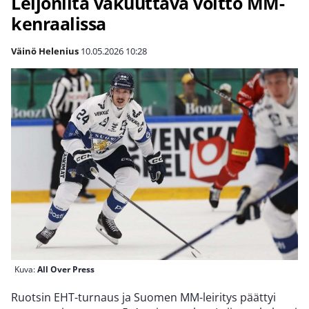
Leijonilta vakuuttava voitto MM-
kenraalissa
Väinö Helenius
10.05.2026
10:28
Kuva:
All Over Press
Ruotsin EHT-turnaus ja Suomen MM-leiritys päättyi