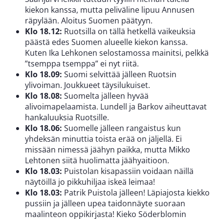
kiekon kanssa, mutta peliväline lipuu Annusen
räpylään. Aloitus Suomen päätyyn.
Klo 18.12:
Ruotsilla on tällä hetkellä vaikeuksia
päästä edes Suomen alueelle kiekon kanssa.
Kuten Ika Lehkonen selostamossa mainitsi, pelkkä
”tsemppa tsemppa” ei nyt riitä.
Klo 18.09:
Suomi selvittää jälleen Ruotsin
ylivoiman. Joukkueet täysilukuiset.
Klo 18.08:
Suomelta jälleen hyvää
alivoimapelaamista. Lundell ja Barkov aiheuttavat
hankaluuksia Ruotsille.
Klo 18.06:
Suomelle jälleen rangaistus kun
yhdeksän minuttia toista erää on jäljellä. Ei
missään nimessä jäähyn paikka, mutta Mikko
Lehtonen siitä huolimatta jäähyaitioon.
Klo 18.03:
Puistolan kisapassiin voidaan näillä
näytöillä jo pikkuhiljaa iskeä leimaa!
Klo 18.03:
Patrik Puistola jälleen! Läpiajosta kiekko
pussiin ja jälleen upea taidonnäyte suoraan
maalinteon oppikirjasta! Kieko Söderblomin