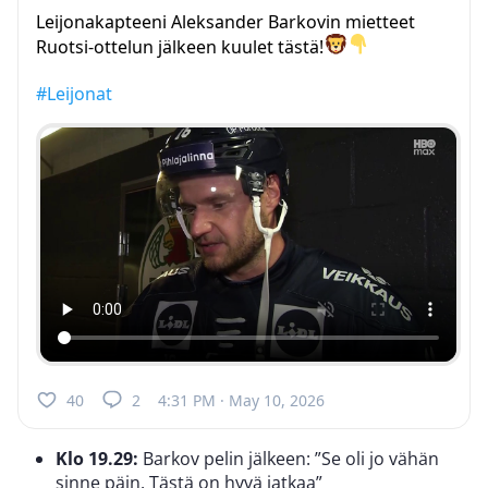
Leijonakapteeni Aleksander Barkovin mietteet
Ruotsi-ottelun jälkeen kuulet tästä!
#Leijonat
40
2
4:31 PM · May 10, 2026
Klo 19.29:
Barkov pelin jälkeen: ”Se oli jo vähän
sinne päin. Tästä on hyvä jatkaa”