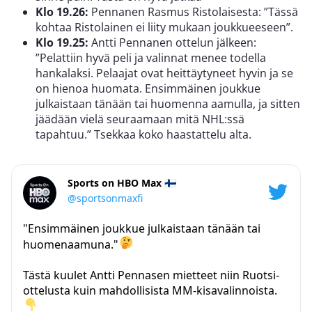
Klo 19.26:
Pennanen Rasmus Ristolaisesta: ”Tässä
kohtaa Ristolainen ei liity mukaan joukkueeseen”.
Klo 19.25:
Antti Pennanen ottelun jälkeen:
”Pelattiin hyvä peli ja valinnat menee todella
hankalaksi. Pelaajat ovat heittäytyneet hyvin ja se
on hienoa huomata. Ensimmäinen joukkue
julkaistaan tänään tai huomenna aamulla, ja sitten
jäädään vielä seuraamaan mitä NHL:ssä
tapahtuu.” Tsekkaa koko haastattelu alta.
Sports on HBO Max 🇫🇮
@sportsonmaxfi
"Ensimmäinen joukkue julkaistaan tänään tai
huomenaamuna."
Tästä kuulet Antti Pennasen mietteet niin Ruotsi-
ottelusta kuin mahdollisista MM-kisavalinnoista.