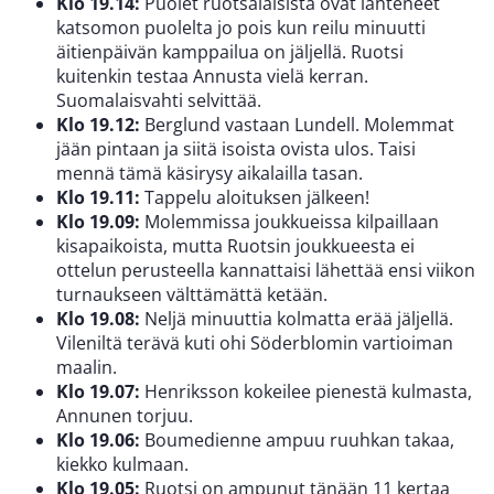
Klo 19.14:
Puolet ruotsalaisista ovat lähteneet
katsomon puolelta jo pois kun reilu minuutti
äitienpäivän kamppailua on jäljellä. Ruotsi
kuitenkin testaa Annusta vielä kerran.
Suomalaisvahti selvittää.
Klo 19.12:
Berglund vastaan Lundell. Molemmat
jään pintaan ja siitä isoista ovista ulos. Taisi
mennä tämä käsirysy aikalailla tasan.
Klo 19.11:
Tappelu aloituksen jälkeen!
Klo 19.09:
Molemmissa joukkueissa kilpaillaan
kisapaikoista, mutta Ruotsin joukkueesta ei
ottelun perusteella kannattaisi lähettää ensi viikon
turnaukseen välttämättä ketään.
Klo 19.08:
Neljä minuuttia kolmatta erää jäljellä.
Vileniltä terävä kuti ohi Söderblomin vartioiman
maalin.
Klo 19.07:
Henriksson kokeilee pienestä kulmasta,
Annunen torjuu.
Klo 19.06:
Boumedienne ampuu ruuhkan takaa,
kiekko kulmaan.
Klo 19.05:
Ruotsi on ampunut tänään 11 kertaa