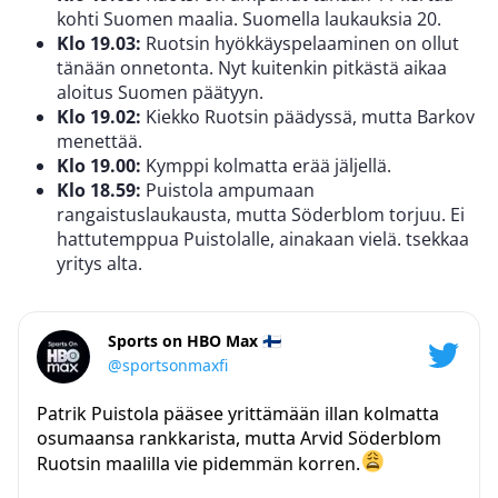
kohti Suomen maalia. Suomella laukauksia 20.
Klo 19.03:
Ruotsin hyökkäyspelaaminen on ollut
tänään onnetonta. Nyt kuitenkin pitkästä aikaa
aloitus Suomen päätyyn.
Klo 19.02:
Kiekko Ruotsin päädyssä, mutta Barkov
menettää.
Klo 19.00:
Kymppi kolmatta erää jäljellä.
Klo 18.59:
Puistola ampumaan
rangaistuslaukausta, mutta Söderblom torjuu. Ei
hattutemppua Puistolalle, ainakaan vielä. tsekkaa
yritys alta.
Sports on HBO Max 🇫🇮
@sportsonmaxfi
Patrik Puistola pääsee yrittämään illan kolmatta
osumaansa rankkarista, mutta Arvid Söderblom
Ruotsin maalilla vie pidemmän korren.