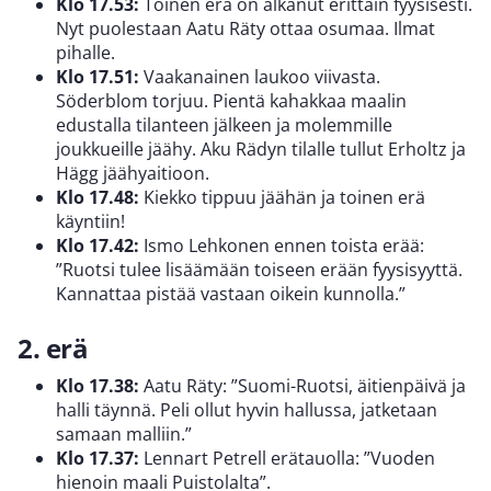
Klo 17.53:
Toinen erä on alkanut erittäin fyysisesti.
Nyt puolestaan Aatu Räty ottaa osumaa. Ilmat
pihalle.
Klo 17.51:
Vaakanainen laukoo viivasta.
Söderblom torjuu. Pientä kahakkaa maalin
edustalla tilanteen jälkeen ja molemmille
joukkueille jäähy. Aku Rädyn tilalle tullut Erholtz ja
Hägg jäähyaitioon.
Klo 17.48:
Kiekko tippuu jäähän ja toinen erä
käyntiin!
Klo 17.42:
Ismo Lehkonen ennen toista erää:
”Ruotsi tulee lisäämään toiseen erään fyysisyyttä.
Kannattaa pistää vastaan oikein kunnolla.”
2. erä
Klo 17.38:
Aatu Räty: ”Suomi-Ruotsi, äitienpäivä ja
halli täynnä. Peli ollut hyvin hallussa, jatketaan
samaan malliin.”
Klo 17.37:
Lennart Petrell erätauolla: ”Vuoden
hienoin maali Puistolalta”.