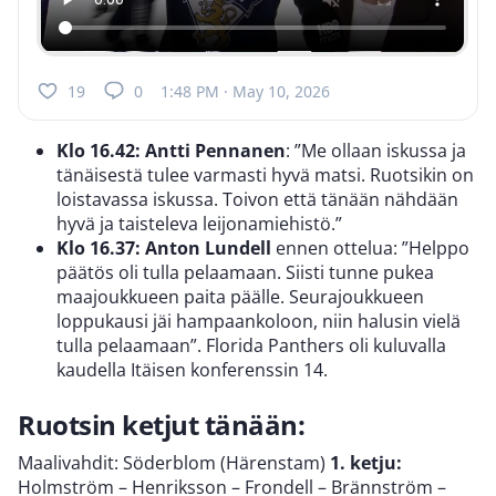
19
0
1:48 PM · May 10, 2026
Klo 16.42:
Antti Pennanen
: ”Me ollaan iskussa ja
tänäisestä tulee varmasti hyvä matsi. Ruotsikin on
loistavassa iskussa. Toivon että tänään nähdään
hyvä ja taisteleva leijonamiehistö.”
Klo 16.37: Anton Lundell
ennen ottelua: ”Helppo
päätös oli tulla pelaamaan. Siisti tunne pukea
maajoukkueen paita päälle. Seurajoukkueen
loppukausi jäi hampaankoloon, niin halusin vielä
tulla pelaamaan”. Florida Panthers oli kuluvalla
kaudella Itäisen konferenssin 14.
Ruotsin ketjut tänään:
Maalivahdit: Söderblom (Härenstam)
1. ketju:
Holmström – Henriksson – Frondell – Brännström –