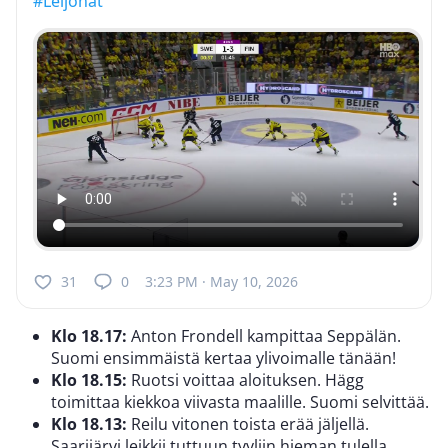
#Leijonat
31
0
3:23 PM · May 10, 2026
Klo 18.17:
Anton Frondell kampittaa Seppälän.
Suomi ensimmäistä kertaa ylivoimalle tänään!
Klo 18.15:
Ruotsi voittaa aloituksen. Hägg
toimittaa kiekkoa viivasta maalille. Suomi selvittää.
Klo 18.13:
Reilu vitonen toista erää jäljellä.
Saarijärvi leikkii tuttuun tyyliin hieman tulella