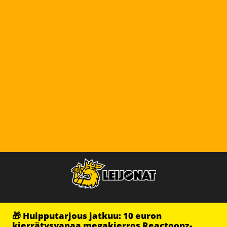
🎁 Huipputarjous jatkuu: 10 euron
kierrätysvapaa megakierros Reactoonz-