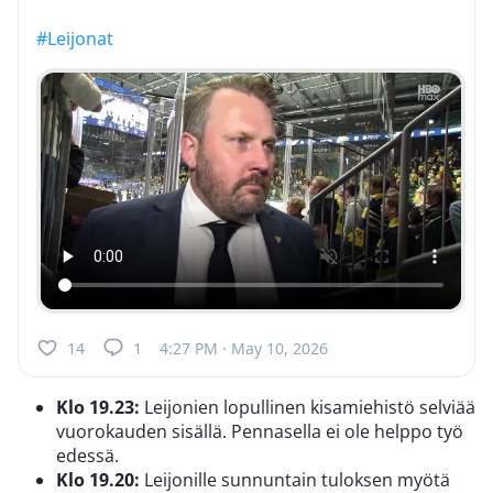
#Leijonat
14
1
4:27 PM · May 10, 2026
Klo 19.23:
Leijonien lopullinen kisamiehistö selviää
vuorokauden sisällä. Pennasella ei ole helppo työ
edessä.
Klo 19.20:
Leijonille sunnuntain tuloksen myötä