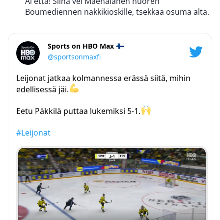
Ai että! Siinä vei Mäenalanen nuoren
Boumediennen nakkikioskille, tsekkaa osuma alta.
Sports on HBO Max 🇫🇮
@sportsonmaxfi
Leijonat jatkaa kolmannessa erässä siitä, mihin
edellisessä jäi.
Eetu Päkkilä puttaa lukemiksi 5-1.
#Leijonat