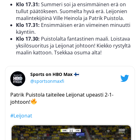
Klo 17.31:
Summeri soi ja ensimmäinen erä on
tullut päätökseen. Suomelta hyvä erä. Leijonien
maalintekijöinä Ville Heinola ja Patrik Puistola.
Klo 17.31:
Ensimmäisen erän viimeinen minuutti
käyntiin.
Klo 17.30:
Puistolalta fantastinen maali. Loistava
yksilösuoritus ja Leijonat johtoon! Kiekko rystyltä
maalin kattoon. Tsekkaa osuma alta!
Sports on HBO Max 🇫🇮
@sportsonmaxfi
Patrik Puistola taiteilee Leijonat upeasti 2-1-
johtoon!
#Leijonat