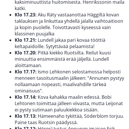
kaksiminuuttista huitomisesta. Henrikssonin maila
katki.
Klo 17.23:
Aku Räty vastaanottaa Häggiltä kovan
taklauksen ja linkuttaa yhdellä jalalla vaihtoaitioon
ja kopin puolelle. Toivottavasti kyseessä vain
klassinen puujalka
Klo 17.21:
Lundell jakaa pari kovaa tööttiä
keltapaidoille. Sytyttävää pelaamista!
Klo 17.20:
Pitkä kiekko Ruotsilta. Reilut kuusi
minuuttia ensimmäistä erää jäljellä. Lundell
aloittamaan.
Klo 17.17:
Ismo Lehkonen selostamossa helposti
menneen tasoitusmaalin jälkeen: ”Annunen pystyy
nollaamaan nopeasti, maalivahdille tärkeä
ominaisuus”.
Klo 17.14:
Kova kahakka maalin edessä. Bobi
Lehtonen toimittaa jälleen viivasta, mutta Leijonat
ei pysty sutimaan paluukiekkoa sisään.
Klo 17.13:
Hämeenaho tykittää, Söderblom torjuu.
Paine taas Ruotsin päädyssä.
Klo 17.12:
Hörps! Justus Annunen imaisee Erik