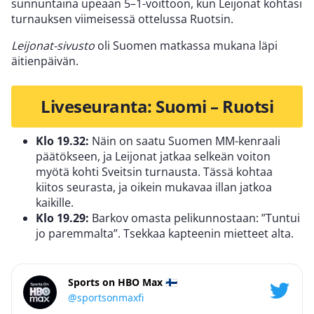
sunnuntaina upeaan 5–1-voittoon, kun Leijonat kohtasi
turnauksen viimeisessä ottelussa Ruotsin.
Leijonat-sivusto
oli Suomen matkassa mukana läpi
äitienpäivän.
Liveseuranta: Suomi – Ruotsi
Klo 19.32:
Näin on saatu Suomen MM-kenraali
päätökseen, ja Leijonat jatkaa selkeän voiton
myötä kohti Sveitsin turnausta. Tässä kohtaa
kiitos seurasta, ja oikein mukavaa illan jatkoa
kaikille.
Klo 19.29:
Barkov omasta pelikunnostaan: ”Tuntui
jo paremmalta”. Tsekkaa kapteenin mietteet alta.
Sports on HBO Max 🇫🇮
@sportsonmaxfi