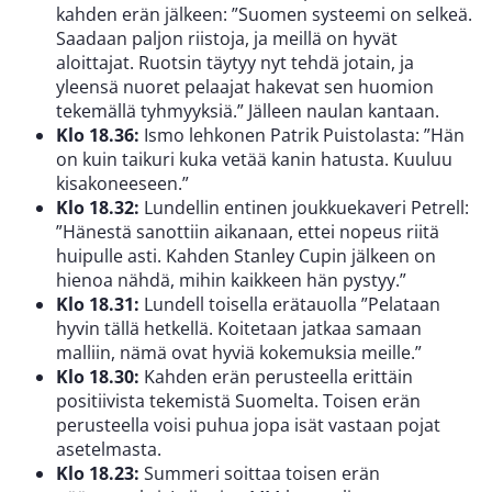
kahden erän jälkeen: ”Suomen systeemi on selkeä.
Saadaan paljon riistoja, ja meillä on hyvät
aloittajat. Ruotsin täytyy nyt tehdä jotain, ja
yleensä nuoret pelaajat hakevat sen huomion
tekemällä tyhmyyksiä.” Jälleen naulan kantaan.
Klo 18.36:
Ismo lehkonen Patrik Puistolasta: ”Hän
on kuin taikuri kuka vetää kanin hatusta. Kuuluu
kisakoneeseen.”
Klo 18.32:
Lundellin entinen joukkuekaveri Petrell:
”Hänestä sanottiin aikanaan, ettei nopeus riitä
huipulle asti. Kahden Stanley Cupin jälkeen on
hienoa nähdä, mihin kaikkeen hän pystyy.”
Klo 18.31:
Lundell toisella erätauolla ”Pelataan
hyvin tällä hetkellä. Koitetaan jatkaa samaan
malliin, nämä ovat hyviä kokemuksia meille.”
Klo 18.30:
Kahden erän perusteella erittäin
positiivista tekemistä Suomelta. Toisen erän
perusteella voisi puhua jopa isät vastaan pojat
asetelmasta.
Klo 18.23:
Summeri soittaa toisen erän