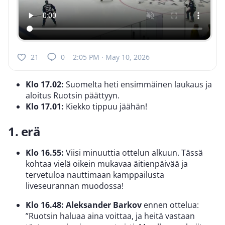
21
0
2:05 PM · May 10, 2026
Klo 17.02:
Suomelta heti ensimmäinen laukaus ja
aloitus Ruotsin päättyyn.
Klo 17.01:
Kiekko tippuu jäähän!
1. erä
Klo 16.55:
Viisi minuuttia ottelun alkuun. Tässä
kohtaa vielä oikein mukavaa äitienpäivää ja
tervetuloa nauttimaan kamppailusta
liveseurannan muodossa!
Klo 16.48:
Aleksander Barkov
ennen ottelua:
”Ruotsin haluaa aina voittaa, ja heitä vastaan