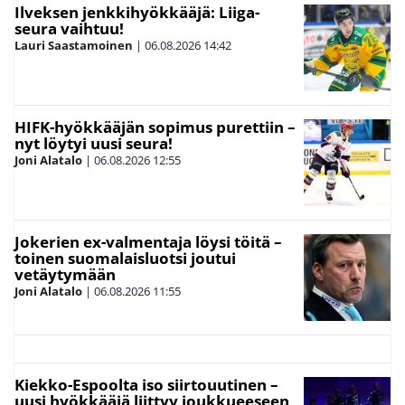
Ilveksen jenkkihyökkääjä: Liiga-
seura vaihtuu!
Lauri Saastamoinen
|
06.08.2026
14:42
HIFK-hyökkääjän sopimus purettiin –
nyt löytyi uusi seura!
Joni Alatalo
|
06.08.2026
12:55
Jokerien ex-valmentaja löysi töitä –
toinen suomalaisluotsi joutui
vetäytymään
Joni Alatalo
|
06.08.2026
11:55
Kiekko-Espoolta iso siirtouutinen –
uusi hyökkääjä liittyy joukkueeseen