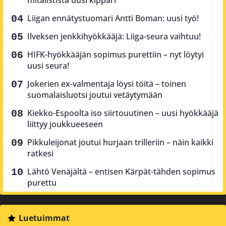
Liigan ennätystuomari Antti Boman: uusi työ!
Ilveksen jenkkihyökkääjä: Liiga-seura vaihtuu!
HIFK-hyökkääjän sopimus purettiin – nyt löytyi
uusi seura!
Jokerien ex-valmentaja löysi töitä – toinen
suomalaisluotsi joutui vetäytymään
Kiekko-Espoolta iso siirtouutinen – uusi hyökkääjä
liittyy joukkueeseen
Pikkuleijonat joutui hurjaan trilleriin – näin kaikki
ratkesi
Lähtö Venäjältä – entisen Kärpät-tähden sopimus
purettu
Luetuimmat