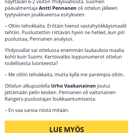
näyttävän 6-2 voiton Yhdysvalloista. Suomen
päävalmentaja
Antti Pennanen
oli ottelun jälkeen
tyytyväinen joukkueensa esitykseen.
– Oltiin tehokkaita. Erittäin hienot vastahyökkäysmaalit
tehtiin. Puolustettiin riittävän hyvin ne hetket, kun piti
puolustaa, Pennanen analysoi.
Yhdysvallat sai ottelussa enemmän laukauksia maalia
kohti kuin Suomi. Kertoivatko loppunumerot ottelun
todellisesta luonteesta?
– Me oltiin tehokkaita, mutta kyllä me parempia oltiin.
Ottelun alkupuolella
Urho Vaakanainen
joutui
jättämään pelin kesken. Pennanen oli vaitonainen
Rangers-puolustajan loukkaantumisesta.
– En saa sanoa niistä mitään.
LUE MYÖS