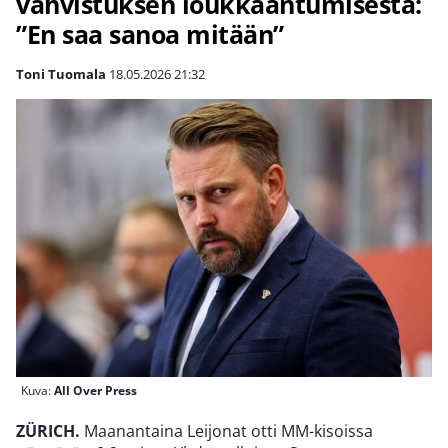
vahvistuksen loukkaantumisesta:
”En saa sanoa mitään”
Toni Tuomala
18.05.2026
21:32
Kuva:
All Over Press
ZÜRICH.
Maanantaina Leijonat otti MM-kisoissa