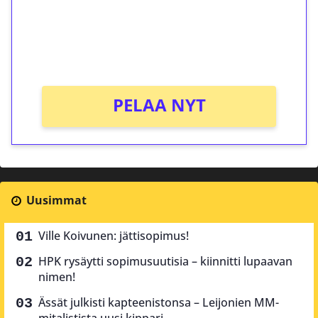
Saat heti 50 ilmaiskierrosta Tuohi 1000 -
peliin (arvo 0,20€ per kierros)!
Ei kierrätysvaatimusta!
PELAA NYT
Uusimmat
Ville Koivunen: jättisopimus!
HPK rysäytti sopimusuutisia – kiinnitti lupaavan
nimen!
Ässät julkisti kapteenistonsa – Leijonien MM-
mitalistista uusi kippari