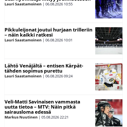
Lauri Saastamoinen
|
06.08.2026
10:55
Pikkuleijonat joutui hurjaan trilleriin
– näin kaikki ratkesi
Lauri Saastamoinen
|
06.08.2026
10:01
Lähtö Venäjältä – entisen Kärpät-
tähden sopimus purettu
Lauri Saastamoinen
|
06.08.2026
09:24
Veli-Matti Savinaisen vammasta
uutta tietoa – MTV: Näin pitkä
sairausloma edessä
Markus Nuutinen
|
05.08.2026
22:21