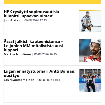
HPK rysäytti sopimusuutisia –
kiinnitti lupaavan nimen!
Joni Alatalo
|
06.08.2026
17:15
Ässät julkisti kapteenistonsa –
Leijonien MM-mitalistista uusi
kippari
Markus Nuutinen
|
06.08.2026
16:15
Liigan ennätystuomari Antti Boman:
uusi työ!
Lauri Saastamoinen
|
06.08.2026
15:15