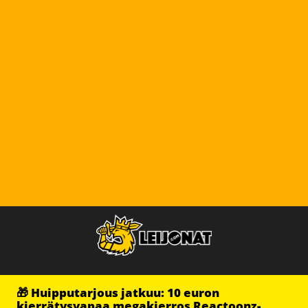
🎁 Huipputarjous jatkuu: 10 euron
kierrätysvapaa megakierros Reactoonz-