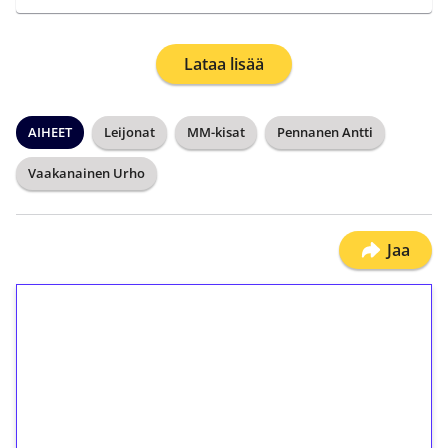
Lataa lisää
AIHEET
Leijonat
MM-kisat
Pennanen Antti
Vaakanainen Urho
Jaa
1€ = 10€ arvosta
ilmaiskierroksia ilman
kierrätystä!
Talleta 1€