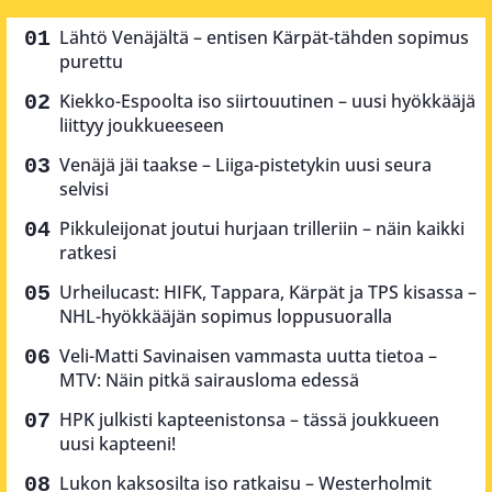
Lähtö Venäjältä – entisen Kärpät-tähden sopimus
purettu
Kiekko-Espoolta iso siirtouutinen – uusi hyökkääjä
liittyy joukkueeseen
Venäjä jäi taakse – Liiga-pistetykin uusi seura
selvisi
Pikkuleijonat joutui hurjaan trilleriin – näin kaikki
ratkesi
Urheilucast: HIFK, Tappara, Kärpät ja TPS kisassa –
NHL-hyökkääjän sopimus loppusuoralla
Veli-Matti Savinaisen vammasta uutta tietoa –
MTV: Näin pitkä sairausloma edessä
HPK julkisti kapteenistonsa – tässä joukkueen
uusi kapteeni!
Lukon kaksosilta iso ratkaisu – Westerholmit