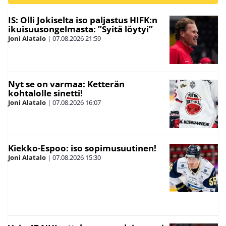
IS: Olli Jokiselta iso paljastus HIFK:n
ikuisuusongelmasta: ”Syitä löytyi”
Joni Alatalo
|
07.08.2026
21:59
Nyt se on varmaa: Ketterän
kohtalolle sinetti!
Joni Alatalo
|
07.08.2026
16:07
Kiekko-Espoo: iso sopimusuutinen!
Joni Alatalo
|
07.08.2026
15:30