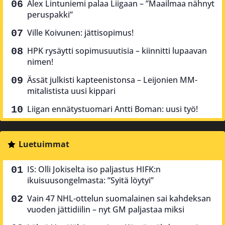
Alex Lintuniemi palaa Liigaan – ”Maailmaa nähnyt
peruspakki”
Ville Koivunen: jättisopimus!
HPK rysäytti sopimusuutisia – kiinnitti lupaavan
nimen!
Ässät julkisti kapteenistonsa – Leijonien MM-
mitalistista uusi kippari
Liigan ennätystuomari Antti Boman: uusi työ!
Luetuimmat
IS: Olli Jokiselta iso paljastus HIFK:n
ikuisuusongelmasta: ”Syitä löytyi”
Vain 47 NHL-ottelun suomalainen sai kahdeksan
vuoden jättidiilin – nyt GM paljastaa miksi