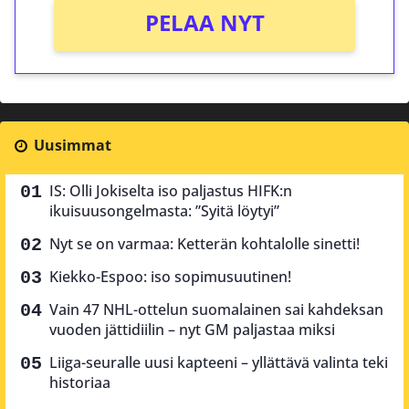
PELAA NYT
Uusimmat
IS: Olli Jokiselta iso paljastus HIFK:n
ikuisuusongelmasta: ”Syitä löytyi”
Nyt se on varmaa: Ketterän kohtalolle sinetti!
Kiekko-Espoo: iso sopimusuutinen!
Vain 47 NHL-ottelun suomalainen sai kahdeksan
vuoden jättidiilin – nyt GM paljastaa miksi
Liiga-seuralle uusi kapteeni – yllättävä valinta teki
historiaa