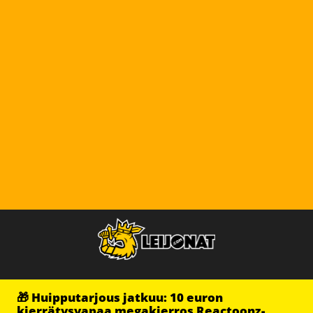
🎁 Huipputarjous jatkuu: 10 euron
kierrätysvapaa megakierros Reactoonz-