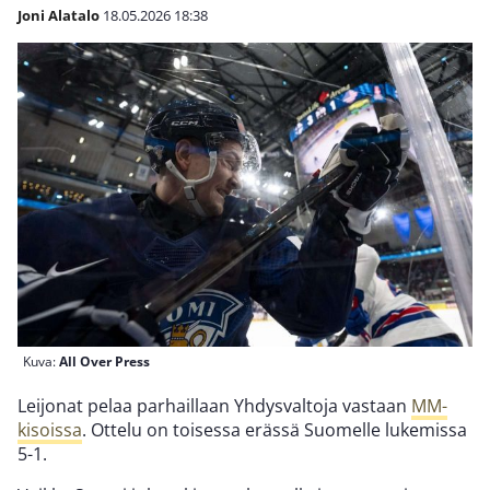
Joni Alatalo
18.05.2026
18:38
Kuva:
All Over Press
Leijonat pelaa parhaillaan Yhdysvaltoja vastaan
MM-
kisoissa
. Ottelu on toisessa erässä Suomelle lukemissa
5-1.