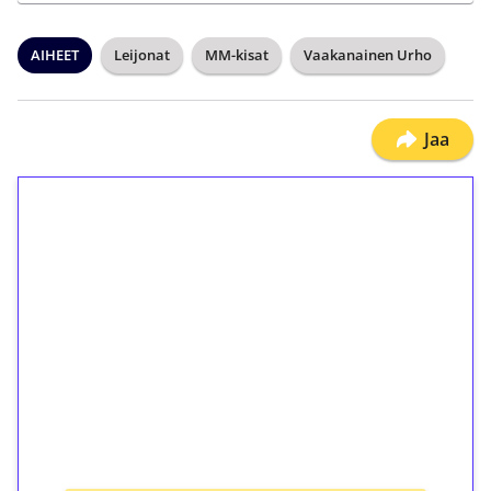
AIHEET
Leijonat
MM-kisat
Vaakanainen Urho
Jaa
1€ = 10€ arvosta
ilmaiskierroksia ilman
kierrätystä!
Talleta 1€
Saat heti 50 ilmaiskierrosta Tuohi 1000 -
peliin (arvo 0,20€ per kierros)!
Ei kierrätysvaatimusta!