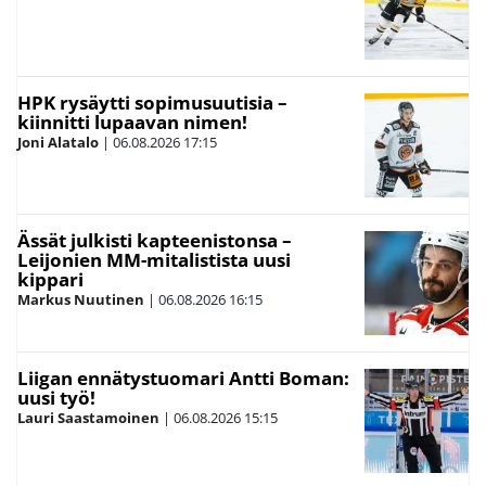
HPK rysäytti sopimusuutisia –
kiinnitti lupaavan nimen!
Joni Alatalo
|
06.08.2026
17:15
Ässät julkisti kapteenistonsa –
Leijonien MM-mitalistista uusi
kippari
Markus Nuutinen
|
06.08.2026
16:15
Liigan ennätystuomari Antti Boman:
uusi työ!
Lauri Saastamoinen
|
06.08.2026
15:15