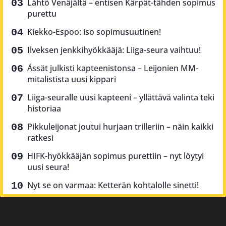
Lähtö Venäjältä – entisen Kärpät-tähden sopimus
purettu
Kiekko-Espoo: iso sopimusuutinen!
Ilveksen jenkkihyökkääjä: Liiga-seura vaihtuu!
Ässät julkisti kapteenistonsa – Leijonien MM-
mitalistista uusi kippari
Liiga-seuralle uusi kapteeni – yllättävä valinta teki
historiaa
Pikkuleijonat joutui hurjaan trilleriin – näin kaikki
ratkesi
HIFK-hyökkääjän sopimus purettiin – nyt löytyi
uusi seura!
Nyt se on varmaa: Ketterän kohtalolle sinetti!