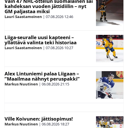
Vain 47 NHL-ottelun suomalainen sai
kahdeksan vuoden jättidiilin – nyt
GM paljastaa miksi
Lauri Saastamoinen
|
07.08.2026
12:46
Liiga-seuralle uusi kapteeni –
yllättävä valinta teki historiaa
Lauri Saastamoinen
|
07.08.2026
10:27
Alex Lintuniemi palaa Liigaan –
”Maailmaa nähnyt peruspakki”
Markus Nuutinen
|
06.08.2026
21:15
Ville Koivunen: jättisopimus!
Markus Nuutinen
|
06.08.2026
18:27