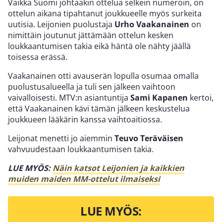
Vaikka Suomi johtaakin ottelua selkein numeroin, on
ottelun aikana tipahtanut joukkueelle myös surkeita
uutisia. Leijonien puolustaja
Urho Vaakanainen
on
nimittäin joutunut jättämään ottelun kesken
loukkaantumisen takia eikä häntä ole nähty jäällä
toisessa erässä.
Vaakanainen otti avauserän lopulla osumaa omalla
puolustusalueella ja tuli sen jälkeen vaihtoon
vaivalloisesti. MTV:n asiantuntija
Sami Kapanen
kertoi,
että Vaakanainen kävi tämän jälkeen keskustelua
joukkueen lääkärin kanssa vaihtoaitiossa.
Leijonat menetti jo aiemmin
Teuvo Teräväisen
vahvuudestaan loukkaantumisen takia.
LUE MYÖS:
Näin katsot Leijonien ja kaikkien
muiden maiden MM-ottelut ilmaiseksi
LUE MYÖS: