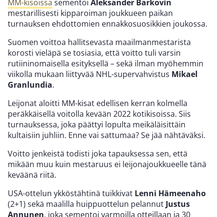
MM-kisoissa
sementoi
Aleksander Barkovin
mestarillisesti kipparoiman joukkueen paikan
turnauksen ehdottomien ennakkosuosikkien joukossa.
Suomen voittoa hallitsevasta maailmanmestarista
korosti vieläpä se tosiasia, että voitto tuli varsin
rutiininomaisella esityksellä – sekä ilman myöhemmin
viikolla mukaan liittyvää NHL-supervahvistus
Mikael
Granlundia
.
Leijonat aloitti MM-kisat edellisen kerran kolmella
peräkkäisellä voitolla kevään 2022 kotikisoissa. Siis
turnauksessa, joka päättyi lopulta meikäläisittäin
kultaisiin juhliin. Enne vai sattumaa? Se jää nähtäväksi.
Voitto jenkeistä todisti joka tapauksessa sen, että
mikään muu kuin mestaruus ei leijonajoukkueelle tänä
keväänä riitä.
USA-ottelun ykköstähtinä tuikkivat
Lenni Hämeenaho
(2+1) sekä maalilla huippuottelun pelannut
Justus
Annunen
, joka sementoi varmoilla otteillaan ja 30