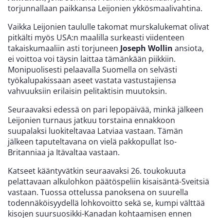
torjunnallaan paikkansa Leijonien ykkösmaalivahtina.
Vaikka Leijonien taululle takomat murskalukemat olivat
pitkälti myös USA:n maalilla surkeasti viidenteen
takaiskumaaliin asti torjuneen
Joseph Wollin
ansiota,
ei voittoa voi täysin laittaa tämänkään piikkiin.
Monipuolisesti pelaavalla Suomella on selvästi
työkalupakissaan aseet vastata vastustajiensa
vahvuuksiin erilaisin pelitaktisin muutoksin.
Seuraavaksi edessä on pari lepopäivää, minkä jälkeen
Leijonien turnaus jatkuu torstaina ennakkoon
suupalaksi luokiteltavaa Latviaa vastaan. Tämän
jälkeen taputeltavana on vielä pakkopullat Iso-
Britanniaa ja Itävaltaa vastaan.
Katseet kääntyvätkin seuraavaksi 26. toukokuuta
pelattavaan alkulohkon päätöspeliin kisaisäntä-Sveitsiä
vastaan. Tuossa ottelussa panoksena on suurella
todennäköisyydellä lohkovoitto sekä se, kumpi välttää
kisojen suursuosikki-Kanadan kohtaamisen ennen