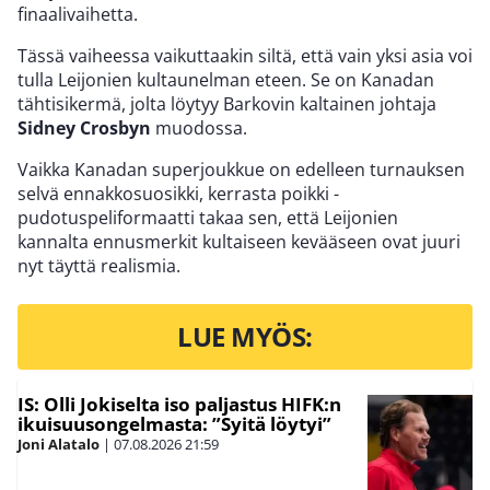
finaalivaihetta.
Tässä vaiheessa vaikuttaakin siltä, että vain yksi asia voi
tulla Leijonien kultaunelman eteen. Se on Kanadan
tähtisikermä, jolta löytyy Barkovin kaltainen johtaja
Sidney Crosbyn
muodossa.
Vaikka Kanadan superjoukkue on edelleen turnauksen
selvä ennakkosuosikki, kerrasta poikki -
pudotuspeliformaatti takaa sen, että Leijonien
kannalta ennusmerkit kultaiseen kevääseen ovat juuri
nyt täyttä realismia.
LUE MYÖS:
IS: Olli Jokiselta iso paljastus HIFK:n
ikuisuusongelmasta: ”Syitä löytyi”
Joni Alatalo
|
07.08.2026
21:59