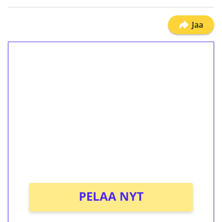
Jaa
1€ = 10€ arvosta
ilmaiskierroksia ilman
kierrätystä!
Talleta 1€
Saat heti 50 ilmaiskierrosta Tuohi 1000 -
peliin (arvo 0,20€ per kierros)!
Ei kierrätysvaatimusta!
PELAA NYT