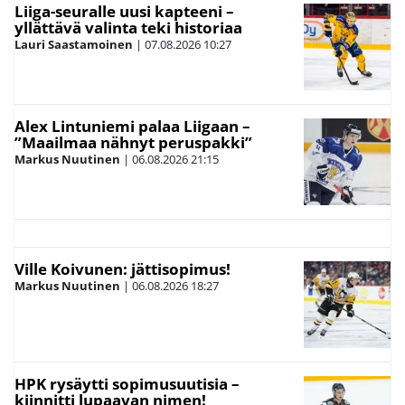
Liiga-seuralle uusi kapteeni –
yllättävä valinta teki historiaa
Lauri Saastamoinen
|
07.08.2026
10:27
Alex Lintuniemi palaa Liigaan –
”Maailmaa nähnyt peruspakki”
Markus Nuutinen
|
06.08.2026
21:15
Ville Koivunen: jättisopimus!
Markus Nuutinen
|
06.08.2026
18:27
HPK rysäytti sopimusuutisia –
kiinnitti lupaavan nimen!