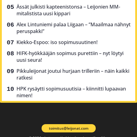
Ässät julkisti kapteenistonsa – Leijonien MM-
mitalistista uusi kippari
Alex Lintuniemi palaa Liigaan – ”Maailmaa nähnyt
peruspakki”
Kiekko-Espoo: iso sopimusuutinen!
HIFK-hyökkääjän sopimus purettiin – nyt löytyi
uusi seura!
Pikkuleijonat joutui hurjaan trilleriin – näin kaikki
ratkesi
HPK rysäytti sopimusuutisia – kiinnitti lupaavan
nimen!
toimitus@leijonat.com