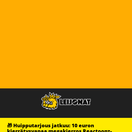
🎁 Huipputarjous jatkuu: 10 euron
kierrätysvapaa megakierros Reactoonz-