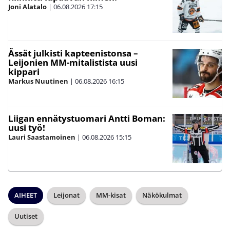
Joni Alatalo
|
06.08.2026
17:15
Ässät julkisti kapteenistonsa –
Leijonien MM-mitalistista uusi
kippari
Markus Nuutinen
|
06.08.2026
16:15
Liigan ennätystuomari Antti Boman:
uusi työ!
Lauri Saastamoinen
|
06.08.2026
15:15
AIHEET
Leijonat
MM-kisat
Näkökulmat
Uutiset