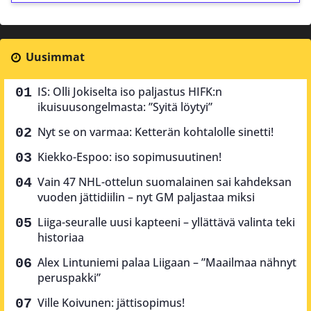
Uusimmat
IS: Olli Jokiselta iso paljastus HIFK:n
ikuisuusongelmasta: ”Syitä löytyi”
Nyt se on varmaa: Ketterän kohtalolle sinetti!
Kiekko-Espoo: iso sopimusuutinen!
Vain 47 NHL-ottelun suomalainen sai kahdeksan
vuoden jättidiilin – nyt GM paljastaa miksi
Liiga-seuralle uusi kapteeni – yllättävä valinta teki
historiaa
Alex Lintuniemi palaa Liigaan – ”Maailmaa nähnyt
peruspakki”
Ville Koivunen: jättisopimus!