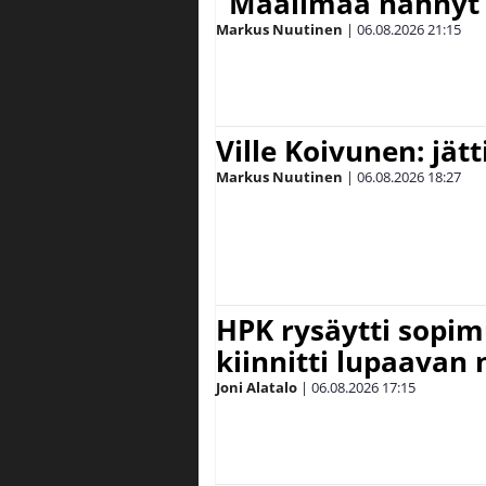
”Maailmaa nähnyt 
Markus Nuutinen
|
06.08.2026
21:15
Ville Koivunen: jät
Markus Nuutinen
|
06.08.2026
18:27
HPK rysäytti sopim
kiinnitti lupaavan
Joni Alatalo
|
06.08.2026
17:15