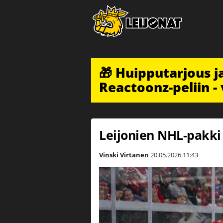
🎁 Huipputarjous 
Reactoonz-peliin - 
Leijonien NHL-pakki 
Vinski Virtanen
20.05.2026
11:43