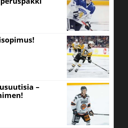
peruspakki”
tisopimus!
usuutisia –
 nimen!