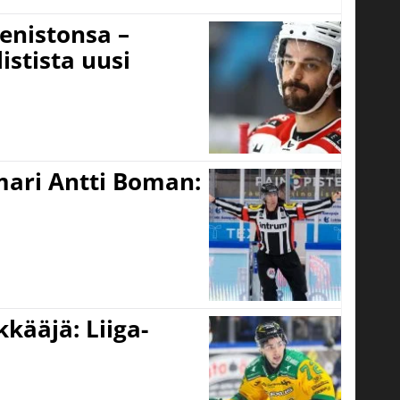
eenistonsa –
istista uusi
mari Antti Boman:
kääjä: Liiga-