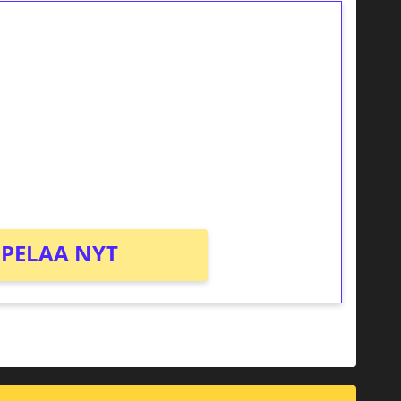
ilmaiskierroksia ilman
osta Tuohi 1000 -peliin (arvo 0,20€ per
PELAA NYT