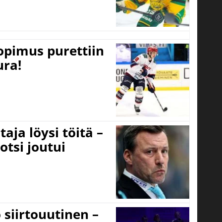
opimus purettiin
ura!
aja löysi töitä –
otsi joutui
 siirtouutinen –