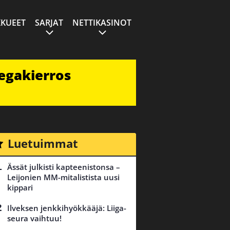
KUEET
SARJAT
NETTIKASINOT
egakierros
Luetuimmat
Ässät julkisti kapteenistonsa –
Leijonien MM-mitalistista uusi
kippari
Ilveksen jenkkihyökkääjä: Liiga-
seura vaihtuu!