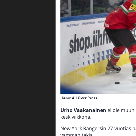
Kuva:
All Over Press
Urho Vaakanainen
ei ole muun
keskiviikkona.
New York Rangersin 27-vuotias pa
vamman takia.