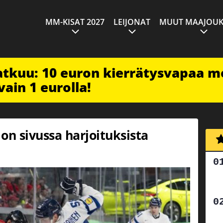
MM-KISAT 2027
LEIJONAT
MUUT MAAJOUK
jatkuu: 10 euron kierrätysvapaa m
vain 1 eurolla!
on sivussa harjoituksista