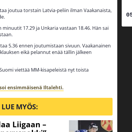
taa joutua torstain Latvia-peliin ilman Vaakanaista,
de.
 minuutit 17.29 ja Unkaria vastaan 18.46. Hän sai
staan.
ottaa 5.36 ennen joutumistaan sivuun. Vaakanainen
klauksen eikä pelannut enää tällin jälkeen
Suomi viettää MM-kisapeleistä nyt toista
soi ensimmäisenä Iltalehti.
LUE MYÖS:
aa Liigaan –