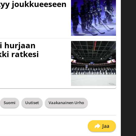
ttyy joukkueeseen
i hurjaan
kki ratkesi
Suomi
Uutiset
Vaakanainen Urho
Jaa