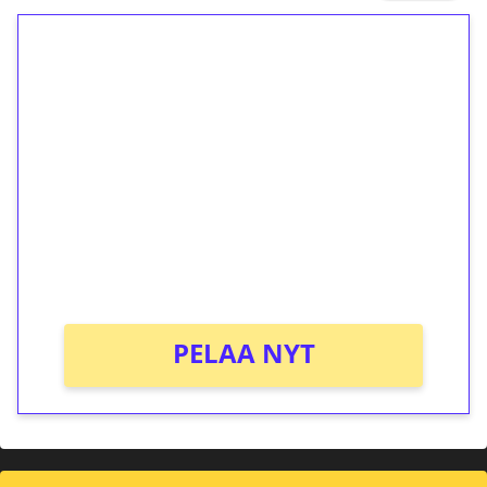
1€ = 10€ arvosta
ilmaiskierroksia ilman
kierrätystä!
Talleta 1€
Saat heti 50 ilmaiskierrosta Tuohi 1000 -
peliin (arvo 0,20€ per kierros)!
Ei kierrätysvaatimusta!
PELAA NYT