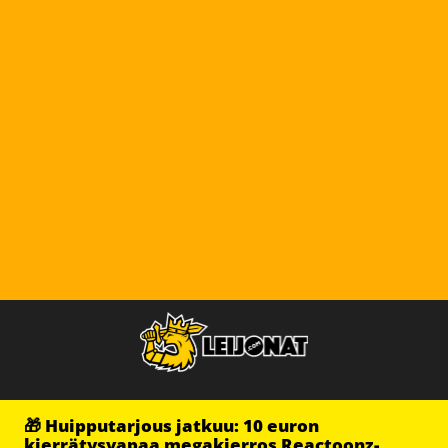
🎁 Huipputarjous jatkuu: 10 euron
kierrätysvapaa megakierros Reactoonz-