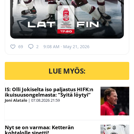
69
2
9:08 AM · May 21, 2026
LUE MYÖS:
IS: Olli Jokiselta iso paljastus HIFK:n
ikuisuusongelmasta: ”Syitä löytyi”
Joni Alatalo
|
07.08.2026
21:59
Nyt se on varmaa: Ketterän
kohtalolle sinetti!