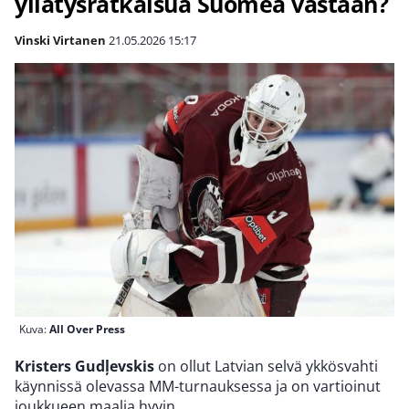
yllätysratkaisua Suomea vastaan?
Vinski Virtanen
21.05.2026
15:17
Kuva:
All Over Press
Kristers Gudļevskis
on ollut Latvian selvä ykkösvahti
käynnissä olevassa MM-turnauksessa ja on vartioinut
joukkueen maalia hyvin.