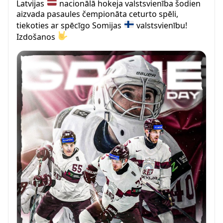
Latvijas
nacionālā hokeja valstsvienība šodien
aizvada pasaules čempionāta ceturto spēli,
tiekoties ar spēcīgo Somijas
valstsvienību!
Izdošanos