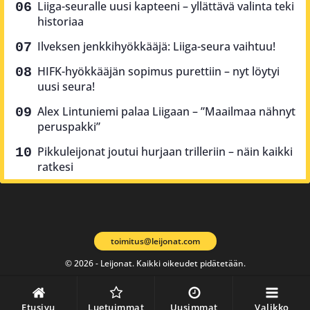
Liiga-seuralle uusi kapteeni – yllättävä valinta teki
historiaa
Ilveksen jenkkihyökkääjä: Liiga-seura vaihtuu!
HIFK-hyökkääjän sopimus purettiin – nyt löytyi
uusi seura!
Alex Lintuniemi palaa Liigaan – ”Maailmaa nähnyt
peruspakki”
Pikkuleijonat joutui hurjaan trilleriin – näin kaikki
ratkesi
toimitus@leijonat.com
© 2026 - Leijonat. Kaikki oikeudet pidätetään.
Etusivu
Luetuimmat
Uusimmat
Valikko