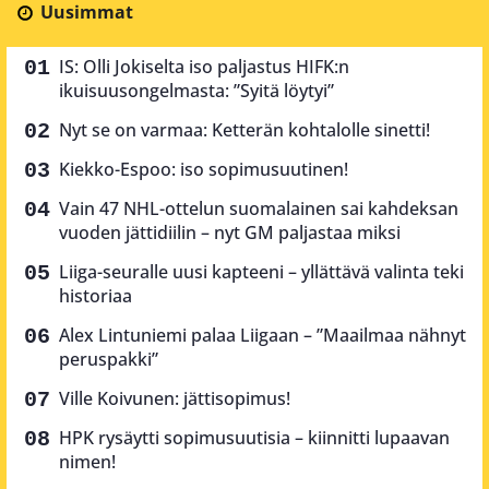
Uusimmat
IS: Olli Jokiselta iso paljastus HIFK:n
ikuisuusongelmasta: ”Syitä löytyi”
Nyt se on varmaa: Ketterän kohtalolle sinetti!
Kiekko-Espoo: iso sopimusuutinen!
Vain 47 NHL-ottelun suomalainen sai kahdeksan
vuoden jättidiilin – nyt GM paljastaa miksi
Liiga-seuralle uusi kapteeni – yllättävä valinta teki
historiaa
Alex Lintuniemi palaa Liigaan – ”Maailmaa nähnyt
peruspakki”
Ville Koivunen: jättisopimus!
HPK rysäytti sopimusuutisia – kiinnitti lupaavan
nimen!