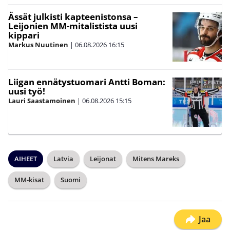
Ässät julkisti kapteenistonsa –
Leijonien MM-mitalistista uusi
kippari
Markus Nuutinen
|
06.08.2026
16:15
Liigan ennätystuomari Antti Boman:
uusi työ!
Lauri Saastamoinen
|
06.08.2026
15:15
AIHEET
Latvia
Leijonat
Mitens Mareks
MM-kisat
Suomi
Jaa