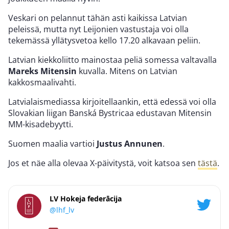
Veskari on pelannut tähän asti kaikissa Latvian
peleissä, mutta nyt Leijonien vastustaja voi olla
tekemässä yllätysvetoa kello 17.20 alkavaan peliin.
Latvian kiekkoliitto mainostaa peliä somessa valtavalla
Mareks Mitensin
kuvalla. Mitens on Latvian
kakkosmaalivahti.
Latvialaismediassa kirjoitellaankin, että edessä voi olla
Slovakian liigan Banská Bystricaa edustavan Mitensin
MM-kisadebyytti.
Suomen maalia vartioi
Justus Annunen
.
Jos et näe alla olevaa X-päivitystä, voit katsoa sen
tästä
.
LV Hokeja federācija
@lhf_lv