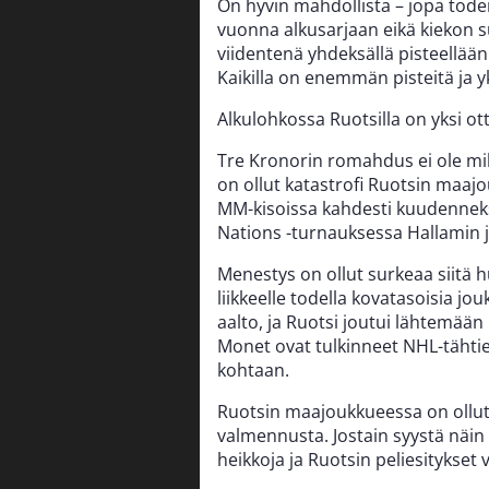
On hyvin mahdollista – jopa toden
vuonna alkusarjaan eikä kiekon su
viidentenä yhdeksällä pisteellään.
Kaikilla on enemmän pisteitä ja y
Alkulohkossa Ruotsilla on yksi ott
Tre Kronorin romahdus ei ole mik
on ollut katastrofi Ruotsin maaj
MM-kisoissa kahdesti kuudenneksi 
Nations -turnauksessa Hallamin jo
Menestys on ollut surkeaa siitä 
liikkeelle todella kovatasoisia jo
aalto, ja Ruotsi joutui lähtemään
Monet ovat tulkinneet NHL-tähtie
kohtaan.
Ruotsin maajoukkueessa on ollut 
valmennusta. Jostain syystä näin e
heikkoja ja Ruotsin peliesitykset v