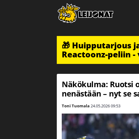
🎁 Huipputarjous 
Reactoonz-peliin - 
Näkökulma: Ruotsi o
nenästään – nyt se sa
Toni Tuomala
24.05.2026
09:53