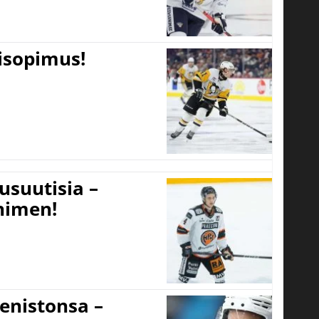
tisopimus!
usuutisia –
 nimen!
eenistonsa –