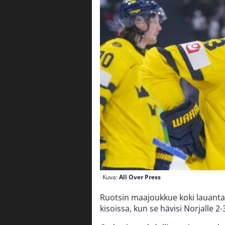
Kuva:
All Over Press
Ruotsin maajoukkue koki lauantai
kisoissa, kun se hävisi Norjalle 2