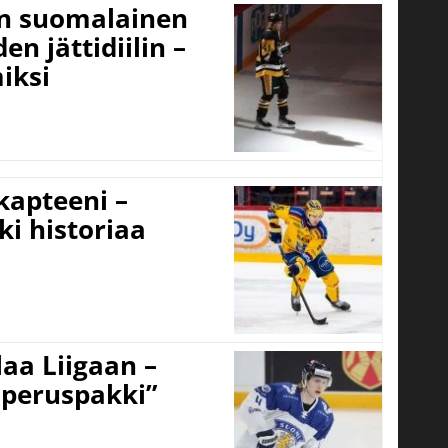
un suomalainen
n jättidiilin –
iksi
 kapteeni –
ki historiaa
aa Liigaan –
peruspakki”