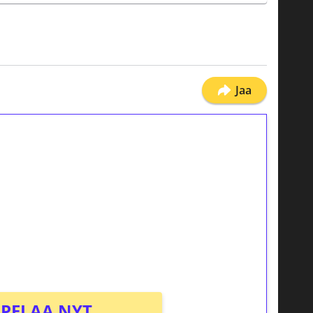
Jaa
ilmaiskierroksia ilman
osta Tuohi 1000 -peliin (arvo 0,20€ per
PELAA NYT