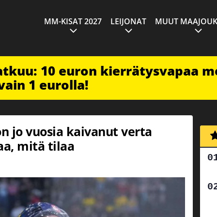
MM-KISAT 2027
LEIJONAT
MUUT MAAJOUK
jatkuu: 10 euron kierrätysvapaa m
vain 1 eurolla!
n jo vuosia kaivanut verta
a, mitä tilaa