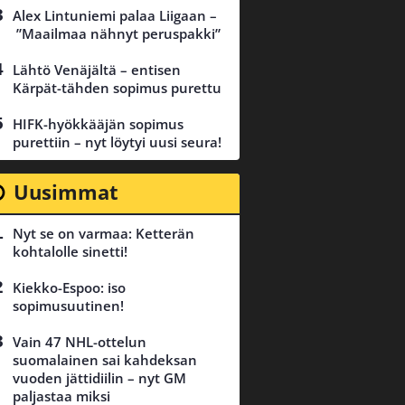
Alex Lintuniemi palaa Liigaan –
”Maailmaa nähnyt peruspakki”
Lähtö Venäjältä – entisen
Kärpät-tähden sopimus purettu
HIFK-hyökkääjän sopimus
purettiin – nyt löytyi uusi seura!
Uusimmat
Nyt se on varmaa: Ketterän
kohtalolle sinetti!
Kiekko-Espoo: iso
sopimusuutinen!
Vain 47 NHL-ottelun
suomalainen sai kahdeksan
vuoden jättidiilin – nyt GM
paljastaa miksi