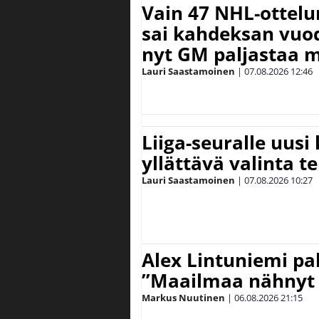
Vain 47 NHL-ottel
sai kahdeksan vuode
nyt GM paljastaa m
Lauri Saastamoinen
|
07.08.2026
12:46
Liiga-seuralle uusi
yllättävä valinta te
Lauri Saastamoinen
|
07.08.2026
10:27
Alex Lintuniemi pal
”Maailmaa nähnyt 
Markus Nuutinen
|
06.08.2026
21:15