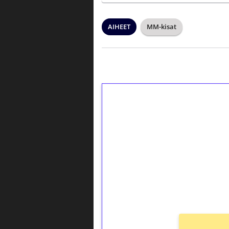
AIHEET
MM-kisat
1€ = 10€ arvosta 
kierrätystä!
Talleta 1€
Saat heti 50 ilmaiskierr
kierros)!
Ei kierrätysvaatimusta!