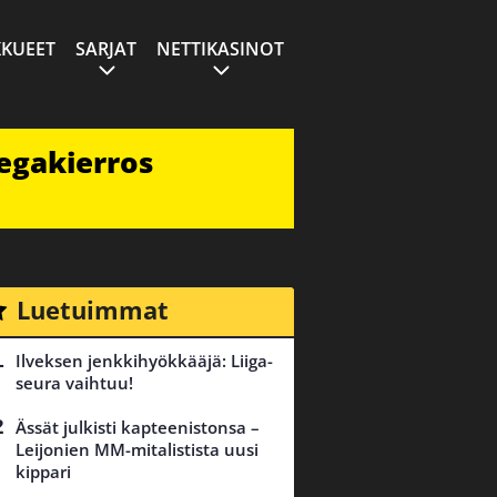
KUEET
SARJAT
NETTIKASINOT
egakierros
Luetuimmat
Ilveksen jenkkihyökkääjä: Liiga-
seura vaihtuu!
Ässät julkisti kapteenistonsa –
Leijonien MM-mitalistista uusi
kippari