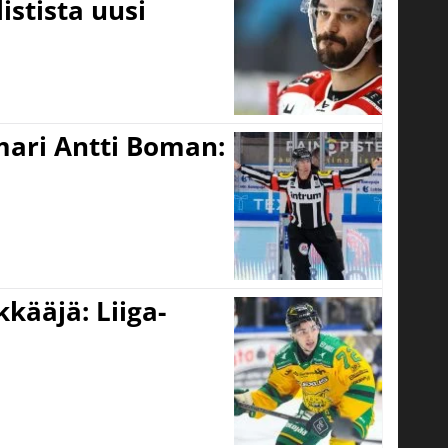
istista uusi
mari Antti Boman:
kääjä: Liiga-