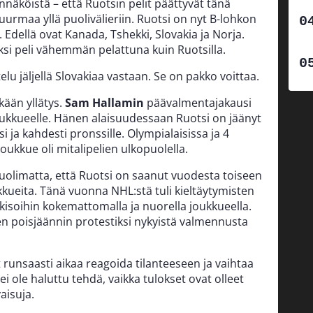
näköistä – että Ruotsin pelit päättyvät tänä
urmaa yllä puolivälieriin. Ruotsi on nyt B-lohkon
 Edellä ovat Kanada, Tshekki, Slovakia ja Norja.
ksi peli vähemmän pelattuna kuin Ruotsilla.
elu jäljellä Slovakiaa vastaan. Se on pakko voittaa.
ään yllätys.
Sam Hallamin
päävalmentajakausi
oukkueelle. Hänen alaisuudessaan Ruotsi on jäänyt
ja kahdesti pronssille. Olympialaisissa ja 4
ukkue oli mitalipelien ulkopuolella.
huolimatta, että Ruotsi on saanut vuodesta toiseen
ukkueita. Tänä vuonna NHL:stä tuli kieltäytymisten
 kisoihin kokemattomalla ja nuorella joukkueella.
n poisjäännin protestiksi nykyistä valmennusta
runsaasti aikaa reagoida tilanteeseen ja vaihtaa
i ole haluttu tehdä, vaikka tulokset ovat olleet
aisuja.