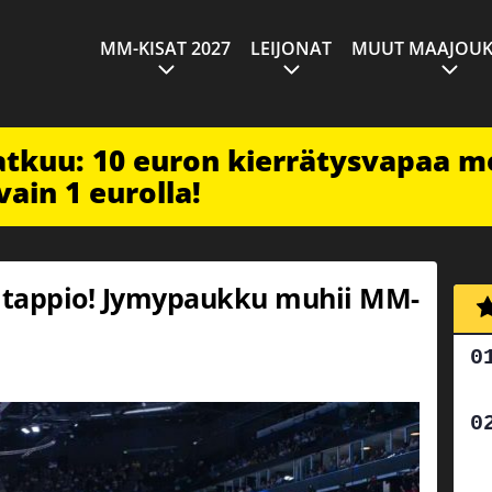
MM-KISAT 2027
LEIJONAT
MUUT MAAJOUK
jatkuu: 10 euron kierrätysvapaa m
vain 1 eurolla!
kitappio! Jymypaukku muhii MM-