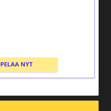
ilmaiskierroksia ilman
osta Tuohi 1000 -peliin (arvo 0,20€ per
PELAA NYT