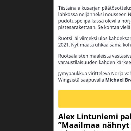
Tiistaina alkusarjan päätösottel
lohkossa neljänneksi nousseen No
pudotuspelipaikassa olevilla norja
pistesarakettaan. Se kohtaa vielä
Ruotsi jäi viimeksi ulos kahdek
2021. Nyt maata uhkaa sama koht
Ruotsalaisten maaleista vastasiv
varaustilaisuuden kahden kärkee
Jymypaukkua virittelevä Norja va
Wingsistä saapuvalla
Michael Br
Alex Lintuniemi pal
”Maailmaa nähnyt 