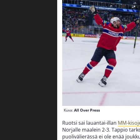
Kuva:
All Over Press
Ruotsi sai lauantai-illan
MM-kisoj
Norjalle maalein 2-3. Tappio tarko
puolivälierässä ei ole enää jouk