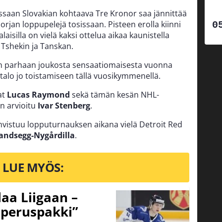
ussaan Slovakian kohtaava Tre Kronor saa jännittää
rjan loppupelejä tosissaan. Pisteen erolla kiinni
laisilla on vielä kaksi ottelua aikaa kaunistella
 Tshekin ja Tanskan.
san parhaan joukosta sensaatiomaisesta vuonna
alo jo toistamiseen tällä vuosikymmenellä.
at
Lucas Raymond
sekä tämän kesän NHL-
n arvioitu
Ivar Stenberg
.
hvistuu lopputurnauksen aikana vielä Detroit Red
andsegg-Nygårdilla
.
LUE MYÖS:
aa Liigaan –
peruspakki”