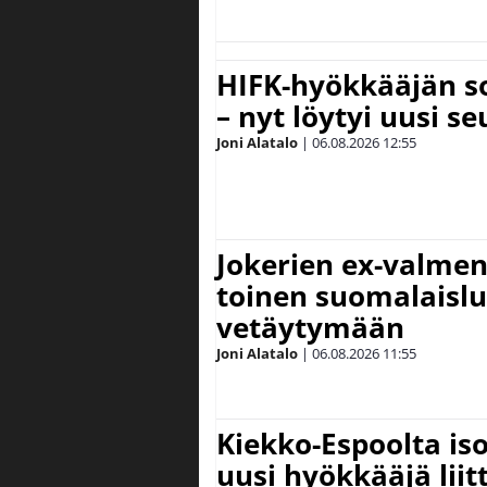
HIFK-hyökkääjän s
– nyt löytyi uusi se
Joni Alatalo
|
06.08.2026
12:55
Jokerien ex-valment
toinen suomalaislu
vetäytymään
Joni Alatalo
|
06.08.2026
11:55
Kiekko-Espoolta iso
uusi hyökkääjä lii