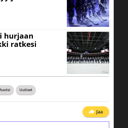
i hurjaan
kki ratkesi
Ruotsi
Uutiset
Jaa