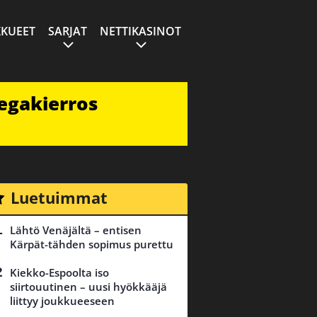
KUEET
SARJAT
NETTIKASINOT
egakierros
Luetuimmat
Lähtö Venäjältä – entisen
Kärpät-tähden sopimus purettu
Kiekko-Espoolta iso
siirtouutinen – uusi hyökkääjä
liittyy joukkueeseen