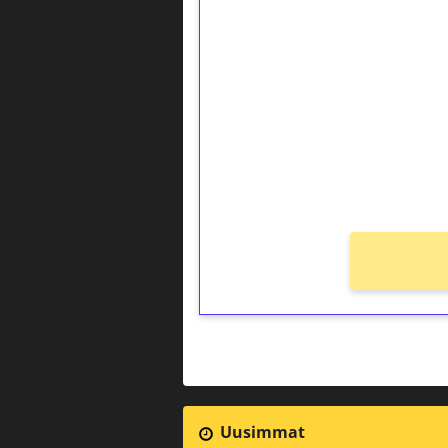
1€ = 10€ arvosta 
kierrätystä!
Talleta 1€
Saat heti 50 ilmaiskierr
kierros)!
Ei kierrätysvaatimusta!
Uusimmat