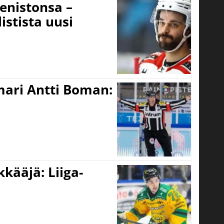
eenistonsa –
istista uusi
mari Antti Boman:
kääjä: Liiga-