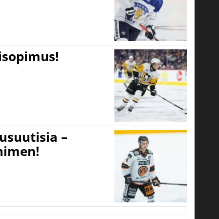
tisopimus!
usuutisia –
 nimen!