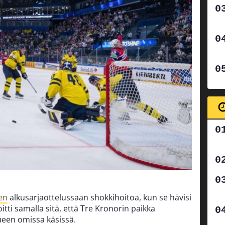
en
alkusarjaottelussaan shokkihoitoa, kun se hävisi
itti samalla sitä, että Tre Kronorin paikka
kueen omissa käsissä.