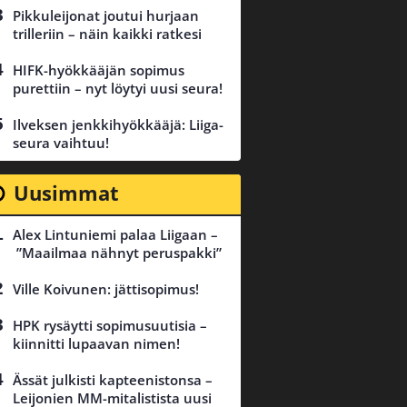
Pikkuleijonat joutui hurjaan
trilleriin – näin kaikki ratkesi
HIFK-hyökkääjän sopimus
purettiin – nyt löytyi uusi seura!
Ilveksen jenkkihyökkääjä: Liiga-
seura vaihtuu!
Uusimmat
Alex Lintuniemi palaa Liigaan –
”Maailmaa nähnyt peruspakki”
Ville Koivunen: jättisopimus!
HPK rysäytti sopimusuutisia –
kiinnitti lupaavan nimen!
Ässät julkisti kapteenistonsa –
Leijonien MM-mitalistista uusi