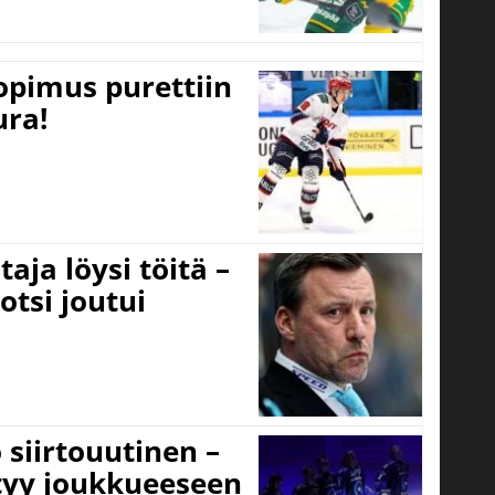
opimus purettiin
ura!
aja löysi töitä –
otsi joutui
 siirtouutinen –
ttyy joukkueeseen