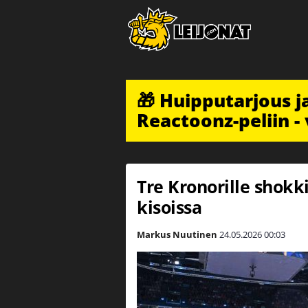
🎁 Huipputarjous 
Reactoonz-peliin - 
Tre Kronorille shok
kisoissa
Markus Nuutinen
24.05.2026
00:03