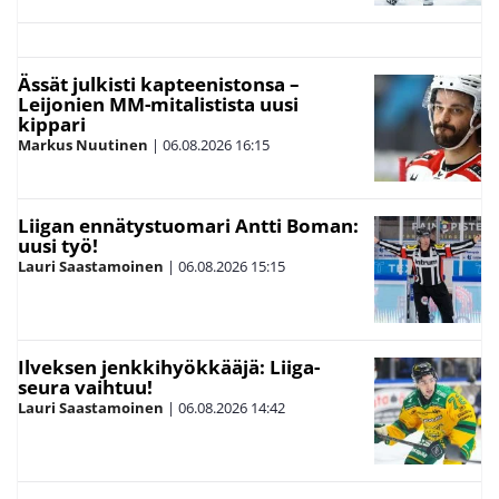
Ässät julkisti kapteenistonsa –
Leijonien MM-mitalistista uusi
kippari
Markus Nuutinen
|
06.08.2026
16:15
Liigan ennätystuomari Antti Boman:
uusi työ!
Lauri Saastamoinen
|
06.08.2026
15:15
Ilveksen jenkkihyökkääjä: Liiga-
seura vaihtuu!
Lauri Saastamoinen
|
06.08.2026
14:42