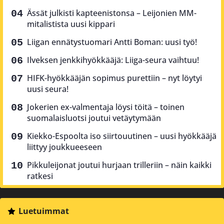
Ässät julkisti kapteenistonsa – Leijonien MM-
mitalistista uusi kippari
Liigan ennätystuomari Antti Boman: uusi työ!
Ilveksen jenkkihyökkääjä: Liiga-seura vaihtuu!
HIFK-hyökkääjän sopimus purettiin – nyt löytyi
uusi seura!
Jokerien ex-valmentaja löysi töitä – toinen
suomalaisluotsi joutui vetäytymään
Kiekko-Espoolta iso siirtouutinen – uusi hyökkääjä
liittyy joukkueeseen
Pikkuleijonat joutui hurjaan trilleriin – näin kaikki
ratkesi
Luetuimmat