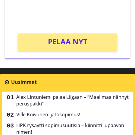
Saat heti 50 ilmaiskierrosta Tuohi 1000 -
peliin (arvo 0,20€ per kierros)!
Ei kierrätysvaatimusta!
PELAA NYT
Uusimmat
Alex Lintuniemi palaa Liigaan – ”Maailmaa nähnyt
peruspakki”
Ville Koivunen: jättisopimus!
HPK rysäytti sopimusuutisia – kiinnitti lupaavan
nimen!