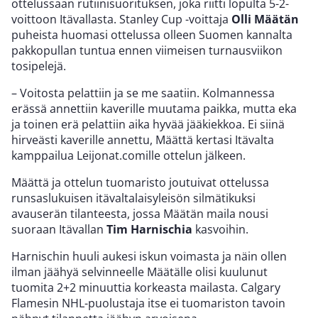
ottelussaan rutiinisuorituksen, joka riitti lopulta 5-2-
voittoon Itävallasta. Stanley Cup -voittaja
Olli Määtän
puheista huomasi ottelussa olleen Suomen kannalta
pakkopullan tuntua ennen viimeisen turnausviikon
tosipelejä.
– Voitosta pelattiin ja se me saatiin. Kolmannessa
erässä annettiin kaverille muutama paikka, mutta eka
ja toinen erä pelattiin aika hyvää jääkiekkoa. Ei siinä
hirveästi kaverille annettu, Määttä kertasi Itävalta
kamppailua Leijonat.comille ottelun jälkeen.
Määttä ja ottelun tuomaristo joutuivat ottelussa
runsaslukuisen itävaltalaisyleisön silmätikuksi
avauserän tilanteesta, jossa Määtän maila nousi
suoraan Itävallan
Tim Harnischia
kasvoihin.
Harnischin huuli aukesi iskun voimasta ja näin ollen
ilman jäähyä selvinneelle Määtälle olisi kuulunut
tuomita 2+2 minuuttia korkeasta mailasta. Calgary
Flamesin NHL-puolustaja itse ei tuomariston tavoin