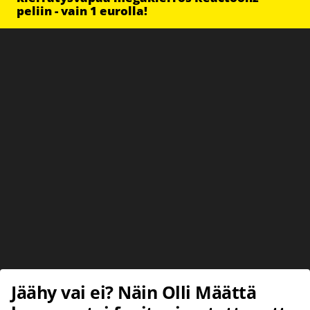
peliin - vain 1 eurolla!
Jäähy vai ei? Näin Olli Määttä