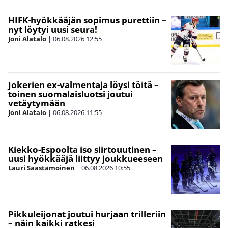
HIFK-hyökkääjän sopimus purettiin –
nyt löytyi uusi seura!
Joni Alatalo
|
06.08.2026
12:55
Jokerien ex-valmentaja löysi töitä –
toinen suomalaisluotsi joutui
vetäytymään
Joni Alatalo
|
06.08.2026
11:55
Kiekko-Espoolta iso siirtouutinen –
uusi hyökkääjä liittyy joukkueeseen
Lauri Saastamoinen
|
06.08.2026
10:55
Pikkuleijonat joutui hurjaan trilleriin
– näin kaikki ratkesi