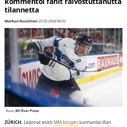
kommentoi fanit raivostuttanutta
tilannetta
Markus Nuutinen
25.05.2026
00:52
Kuva:
All Over Press
ZÜRICH.
Leijonat esitti
MM-kisojen
sunnuntai-illan