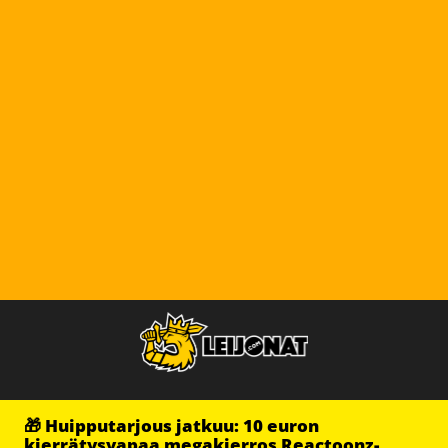
🎁 Huipputarjous jatkuu: 10 euron
kierrätysvapaa megakierros Reactoonz-