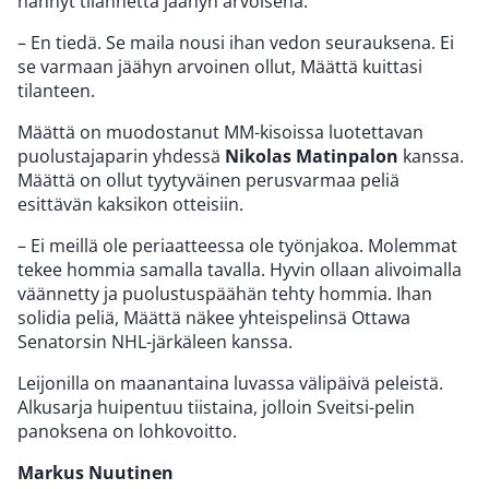
nähnyt tilannetta jäähyn arvoisena.
– En tiedä. Se maila nousi ihan vedon seurauksena. Ei
se varmaan jäähyn arvoinen ollut, Määttä kuittasi
tilanteen.
Määttä on muodostanut MM-kisoissa luotettavan
puolustajaparin yhdessä
Nikolas Matinpalon
kanssa.
Määttä on ollut tyytyväinen perusvarmaa peliä
esittävän kaksikon otteisiin.
– Ei meillä ole periaatteessa ole työnjakoa. Molemmat
tekee hommia samalla tavalla. Hyvin ollaan alivoimalla
väännetty ja puolustuspäähän tehty hommia. Ihan
solidia peliä, Määttä näkee yhteispelinsä Ottawa
Senatorsin NHL-järkäleen kanssa.
Leijonilla on maanantaina luvassa välipäivä peleistä.
Alkusarja huipentuu tiistaina, jolloin Sveitsi-pelin
panoksena on lohkovoitto.
Markus Nuutinen