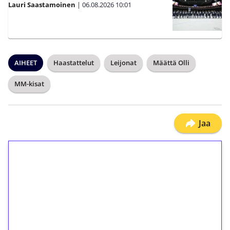
Lauri Saastamoinen
|
06.08.2026
10:01
AIHEET
Haastattelut
Leijonat
Määttä Olli
MM-kisat
Jaa
1€ = 10€ arvosta
ilmaiskierroksia ilman
kierrätystä!
Talleta 1€