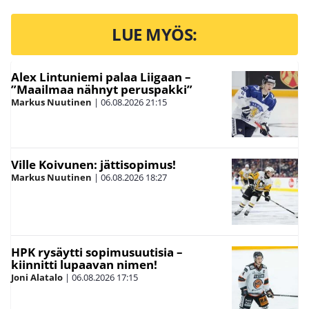
LUE MYÖS:
Alex Lintuniemi palaa Liigaan –
”Maailmaa nähnyt peruspakki”
Markus Nuutinen
|
06.08.2026
21:15
Ville Koivunen: jättisopimus!
Markus Nuutinen
|
06.08.2026
18:27
HPK rysäytti sopimusuutisia –
kiinnitti lupaavan nimen!
Joni Alatalo
|
06.08.2026
17:15