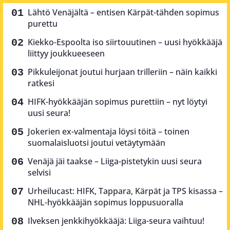
Lähtö Venäjältä – entisen Kärpät-tähden sopimus
purettu
Kiekko-Espoolta iso siirtouutinen – uusi hyökkääjä
liittyy joukkueeseen
Pikkuleijonat joutui hurjaan trilleriin – näin kaikki
ratkesi
HIFK-hyökkääjän sopimus purettiin – nyt löytyi
uusi seura!
Jokerien ex-valmentaja löysi töitä – toinen
suomalaisluotsi joutui vetäytymään
Venäjä jäi taakse – Liiga-pistetykin uusi seura
selvisi
Urheilucast: HIFK, Tappara, Kärpät ja TPS kisassa –
NHL-hyökkääjän sopimus loppusuoralla
Ilveksen jenkkihyökkääjä: Liiga-seura vaihtuu!