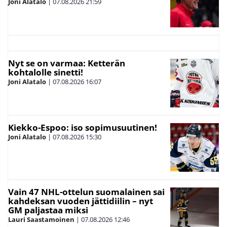
Joni Alatalo
|
07.08.2026
21:59
Nyt se on varmaa: Ketterän
kohtalolle sinetti!
Joni Alatalo
|
07.08.2026
16:07
Kiekko-Espoo: iso sopimusuutinen!
Joni Alatalo
|
07.08.2026
15:30
Vain 47 NHL-ottelun suomalainen sai
kahdeksan vuoden jättidiilin – nyt
GM paljastaa miksi
Lauri Saastamoinen
|
07.08.2026
12:46