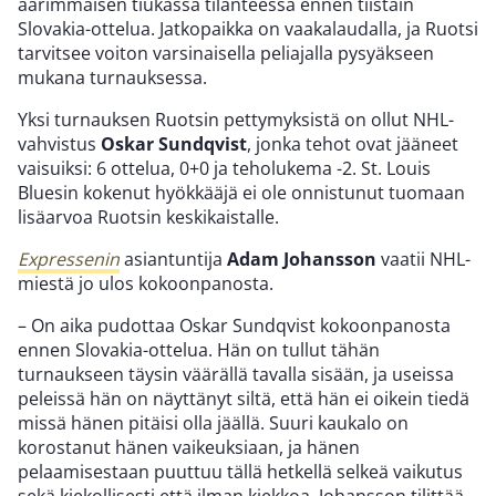
äärimmäisen tiukassa tilanteessa ennen tiistain
Slovakia-ottelua. Jatkopaikka on vaakalaudalla, ja Ruotsi
tarvitsee voiton varsinaisella peliajalla pysyäkseen
mukana turnauksessa.
Yksi turnauksen Ruotsin pettymyksistä on ollut NHL-
vahvistus
Oskar Sundqvist
, jonka tehot ovat jääneet
vaisuiksi: 6 ottelua, 0+0 ja teholukema -2. St. Louis
Bluesin kokenut hyökkääjä ei ole onnistunut tuomaan
lisäarvoa Ruotsin keskikaistalle.
Expressenin
asiantuntija
Adam Johansson
vaatii NHL-
miestä jo ulos kokoonpanosta.
– On aika pudottaa Oskar Sundqvist kokoonpanosta
ennen Slovakia-ottelua. Hän on tullut tähän
turnaukseen täysin väärällä tavalla sisään, ja useissa
peleissä hän on näyttänyt siltä, että hän ei oikein tiedä
missä hänen pitäisi olla jäällä. Suuri kaukalo on
korostanut hänen vaikeuksiaan, ja hänen
pelaamisestaan puuttuu tällä hetkellä selkeä vaikutus