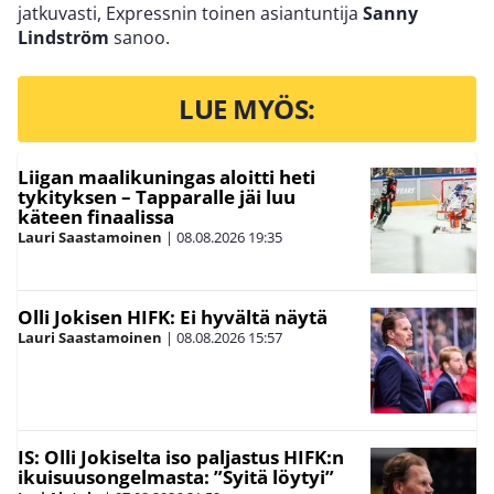
jatkuvasti, Expressnin toinen asiantuntija
Sanny
Lindström
sanoo.
LUE MYÖS:
Liigan maalikuningas aloitti heti
tykityksen – Tapparalle jäi luu
käteen finaalissa
Lauri Saastamoinen
|
08.08.2026
19:35
Olli Jokisen HIFK: Ei hyvältä näytä
Lauri Saastamoinen
|
08.08.2026
15:57
IS: Olli Jokiselta iso paljastus HIFK:n
ikuisuusongelmasta: ”Syitä löytyi”