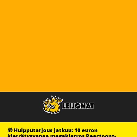
🎁 Huipputarjous jatkuu: 10 euron
kierrätysvapaa megakierros Reactoonz-