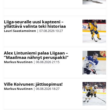
Liiga-seuralle uusi kapteeni –
yllättävä valinta teki historiaa
Lauri Saastamoinen
|
07.08.2026
10:27
Alex Lintuniemi palaa Liigaan –
”Maailmaa nähnyt peruspakki”
Markus Nuutinen
|
06.08.2026
21:15
Ville Koivunen: jättisopimus!
Markus Nuutinen
|
06.08.2026
18:27