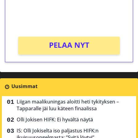
Saat heti 50 ilmaiskierrosta Tuohi 1000 -
peliin (arvo 0,20€ per kierros)!
Ei kierrätysvaatimusta!
PELAA NYT
Uusimmat
Liigan maalikuningas aloitti heti tykityksen –
Tapparalle jäi luu käteen finaalissa
Olli Jokisen HIFK: Ei hyvältä näytä
IS: Olli Jokiselta iso paljastus HIFK:n
ikuisuusongelmasta: ”Syitä löytyi”