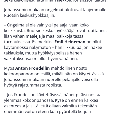
sekä kiekollisesti että ilman kiekkoa, Johansson tilittää.
Johanssonin mukaan ongelmat ulottuvat laajemmalle
Ruotsin keskushyökkääjiin.
– Ongelma ei ole vain yksi pelaaja, vaan koko
keskikaista. Ruotsin keskushyökkääjät ovat tuottaneet
liian vähän maaleja ja maalipaikkoja tässä
turnauksessa. Esimerkiksi
Emil Heineman
on ollut
käytännössä näkymätön – hän liikkuu paljon, hakee
taklauksia, mutta hyökkäyspelissä hänen
vaikutuksensa on ollut hyvin vähäinen.
Myös
Anton Frondellin
mahdollinen nosto
kokoonpanoon on esillä, mikäli hän on käytettävissä.
Johanssonin mukaan nuorelle pelaajalle voisi olla
hyötyä rajatummasta roolista.
– Jos Frondell on käytettävissä, hänet pitäisi nostaa
ylemmäs kokoonpanossa. Kyse on ennen kaikkea
asenteesta ja siitä, että ollaan valmiita tekemään
enemmän voiton eteen kuin pyöritellä ketjuja