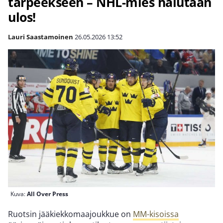
tarpeekseen – NHL-mies halutaan
ulos!
Lauri Saastamoinen
26.05.2026
13:52
Kuva:
All Over Press
Ruotsin jääkiekkomaajoukkue on
MM-kisoissa