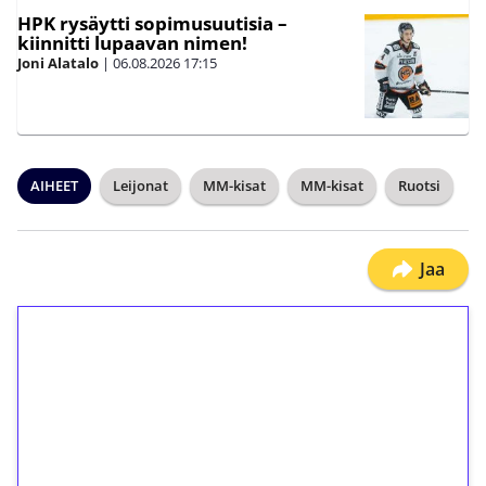
HPK rysäytti sopimusuutisia –
kiinnitti lupaavan nimen!
Joni Alatalo
|
06.08.2026
17:15
AIHEET
Leijonat
MM-kisat
MM-kisat
Ruotsi
Jaa
1€ = 10€ arvosta
ilmaiskierroksia ilman
kierrätystä!
Talleta 1€