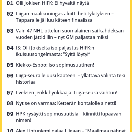
Olli Jokisen HIFK: Ei hyvältä näytä
Liigan maalikuningas aloitti heti tykityksen –
Tapparalle jäi luu käteen finaalissa
Vain 47 NHL-ottelun suomalainen sai kahdeksan
vuoden jättidiilin – nyt GM paljastaa miksi
IS: Olli Jokiselta iso paljastus HIFK:n
ikuisuusongelmasta: ”Syitä löytyi”
Kiekko-Espoo: iso sopimusuutinen!
Liiga-seuralle uusi kapteeni – yllättävä valinta teki
historiaa
Ilveksen jenkkihyökkääjä: Liiga-seura vaihtuu!
Nyt se on varmaa: Ketterän kohtalolle sinetti!
HPK rysäytti sopimusuutisia – kiinnitti lupaavan
nimen!
Alex Lintuniemi palaa Liigaan – ”Maailmaa nähnyt