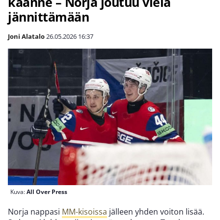
käänne – Norja joutuu vielä
jännittämään
Joni Alatalo
26.05.2026
16:37
Kuva:
All Over Press
Norja nappasi
MM-kisoissa
jälleen yhden voiton lisää.