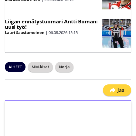
Liigan ennätystuomari Antti Boman:
uusi työ!
Lauri Saastamoinen
|
06.08.2026
15:15
AIHEET
MM-kisat
Norja
Jaa
1€ = 10€ arvosta
ilmaiskierroksia ilman
kierrätystä!