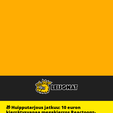
🎁 Huipputarjous jatkuu: 10 euron
kierrätysvapaa megakierros Reactoonz-