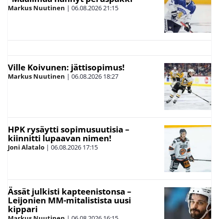
Markus Nuutinen
|
06.08.2026
21:15
Ville Koivunen: jättisopimus!
Markus Nuutinen
|
06.08.2026
18:27
HPK rysäytti sopimusuutisia –
kiinnitti lupaavan nimen!
Joni Alatalo
|
06.08.2026
17:15
Ässät julkisti kapteenistonsa –
Leijonien MM-mitalistista uusi
kippari
Markus Nuutinen
|
06.08.2026
16:15