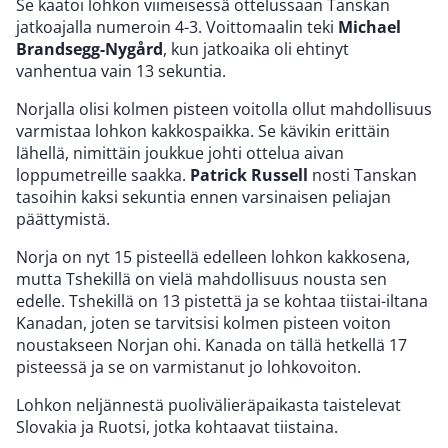
Se kaatoi lohkon viimeisessä ottelussaan Tanskan
jatkoajalla numeroin 4-3. Voittomaalin teki
Michael
Brandsegg-Nygård
, kun jatkoaika oli ehtinyt
vanhentua vain 13 sekuntia.
Norjalla olisi kolmen pisteen voitolla ollut mahdollisuus
varmistaa lohkon kakkospaikka. Se kävikin erittäin
lähellä, nimittäin joukkue johti ottelua aivan
loppumetreille saakka.
Patrick Russell
nosti Tanskan
tasoihin kaksi sekuntia ennen varsinaisen peliajan
päättymistä.
Norja on nyt 15 pisteellä edelleen lohkon kakkosena,
mutta Tshekillä on vielä mahdollisuus nousta sen
edelle. Tshekillä on 13 pistettä ja se kohtaa tiistai-iltana
Kanadan, joten se tarvitsisi kolmen pisteen voiton
noustakseen Norjan ohi. Kanada on tällä hetkellä 17
pisteessä ja se on varmistanut jo lohkovoiton.
Lohkon neljännestä puolivälieräpaikasta taistelevat
Slovakia ja Ruotsi, jotka kohtaavat tiistaina.