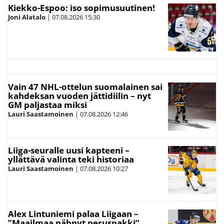
Kiekko-Espoo: iso sopimusuutinen!
Joni Alatalo
|
07.08.2026
15:30
Vain 47 NHL-ottelun suomalainen sai
kahdeksan vuoden jättidiilin – nyt
GM paljastaa miksi
Lauri Saastamoinen
|
07.08.2026
12:46
Liiga-seuralle uusi kapteeni –
yllättävä valinta teki historiaa
Lauri Saastamoinen
|
07.08.2026
10:27
Alex Lintuniemi palaa Liigaan –
”Maailmaa nähnyt peruspakki”