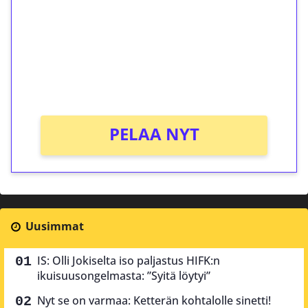
Talleta 1€
Saat heti 50 ilmaiskierrosta Tuohi 1000 -
peliin (arvo 0,20€ per kierros)!
Ei kierrätysvaatimusta!
PELAA NYT
Uusimmat
IS: Olli Jokiselta iso paljastus HIFK:n
ikuisuusongelmasta: ”Syitä löytyi”
Nyt se on varmaa: Ketterän kohtalolle sinetti!