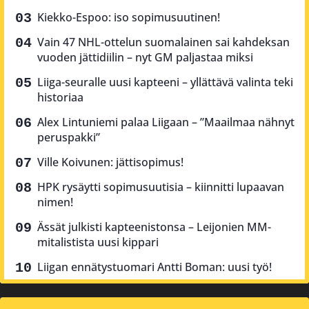
Kiekko-Espoo: iso sopimusuutinen!
Vain 47 NHL-ottelun suomalainen sai kahdeksan
vuoden jättidiilin – nyt GM paljastaa miksi
Liiga-seuralle uusi kapteeni – yllättävä valinta teki
historiaa
Alex Lintuniemi palaa Liigaan – ”Maailmaa nähnyt
peruspakki”
Ville Koivunen: jättisopimus!
HPK rysäytti sopimusuutisia – kiinnitti lupaavan
nimen!
Ässät julkisti kapteenistonsa – Leijonien MM-
mitalistista uusi kippari
Liigan ennätystuomari Antti Boman: uusi työ!