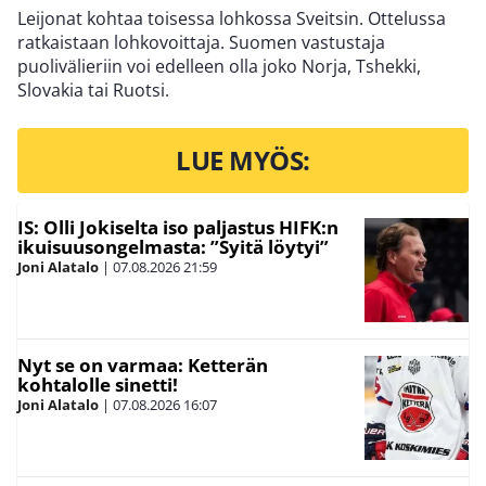
Leijonat kohtaa toisessa lohkossa Sveitsin. Ottelussa
ratkaistaan lohkovoittaja. Suomen vastustaja
puolivälieriin voi edelleen olla joko Norja, Tshekki,
Slovakia tai Ruotsi.
LUE MYÖS:
IS: Olli Jokiselta iso paljastus HIFK:n
ikuisuusongelmasta: ”Syitä löytyi”
Joni Alatalo
|
07.08.2026
21:59
Nyt se on varmaa: Ketterän
kohtalolle sinetti!
Joni Alatalo
|
07.08.2026
16:07