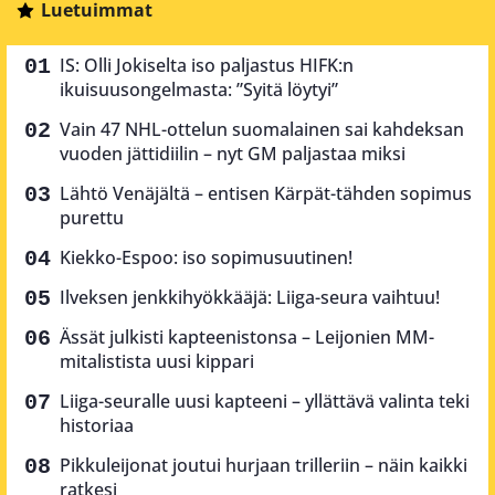
Luetuimmat
IS: Olli Jokiselta iso paljastus HIFK:n
ikuisuusongelmasta: ”Syitä löytyi”
Vain 47 NHL-ottelun suomalainen sai kahdeksan
vuoden jättidiilin – nyt GM paljastaa miksi
Lähtö Venäjältä – entisen Kärpät-tähden sopimus
purettu
Kiekko-Espoo: iso sopimusuutinen!
Ilveksen jenkkihyökkääjä: Liiga-seura vaihtuu!
Ässät julkisti kapteenistonsa – Leijonien MM-
mitalistista uusi kippari
Liiga-seuralle uusi kapteeni – yllättävä valinta teki
historiaa
Pikkuleijonat joutui hurjaan trilleriin – näin kaikki
ratkesi