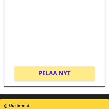
1€ = 10€ arvosta
ilmaiskierroksia ilman
kierrätystä!
Talleta 1€
Saat heti 50 ilmaiskierrosta Tuohi 1000 -
peliin (arvo 0,20€ per kierros)!
Ei kierrätysvaatimusta!
PELAA NYT
Uusimmat