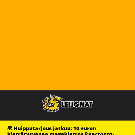
🎁 Huipputarjous jatkuu: 10 euron
kierrätysvapaa megakierros Reactoonz-