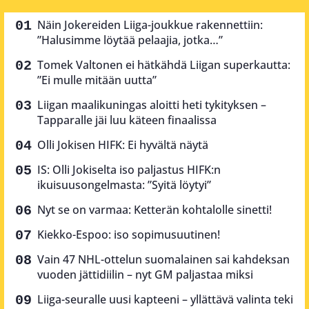
Näin Jokereiden Liiga-joukkue rakennettiin:
”Halusimme löytää pelaajia, jotka…”
Tomek Valtonen ei hätkähdä Liigan superkautta:
”Ei mulle mitään uutta”
Liigan maalikuningas aloitti heti tykityksen –
Tapparalle jäi luu käteen finaalissa
Olli Jokisen HIFK: Ei hyvältä näytä
IS: Olli Jokiselta iso paljastus HIFK:n
ikuisuusongelmasta: ”Syitä löytyi”
Nyt se on varmaa: Ketterän kohtalolle sinetti!
Kiekko-Espoo: iso sopimusuutinen!
Vain 47 NHL-ottelun suomalainen sai kahdeksan
vuoden jättidiilin – nyt GM paljastaa miksi
Liiga-seuralle uusi kapteeni – yllättävä valinta teki