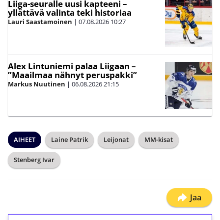
Liiga-seuralle uusi kapteeni –
yllättävä valinta teki historiaa
Lauri Saastamoinen
|
07.08.2026
10:27
Alex Lintuniemi palaa Liigaan –
”Maailmaa nähnyt peruspakki”
Markus Nuutinen
|
06.08.2026
21:15
AIHEET
Laine Patrik
Leijonat
MM-kisat
Stenberg Ivar
Jaa