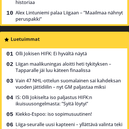
historiaa
Alex Lintuniemi palaa Liigaan – ”Maailmaa nähnyt
peruspakki”
Luetuimmat
Olli Jokisen HIFK: Ei hyvältä näytä
Liigan maalikuningas aloitti heti tykityksen –
Tapparalle jäi luu käteen finaalissa
Vain 47 NHL-ottelun suomalainen sai kahdeksan
vuoden jättidiilin – nyt GM paljastaa miksi
IS: Olli Jokiselta iso paljastus HIFK:n
ikuisuusongelmasta: ”Syitä löytyi”
Kiekko-Espoo: iso sopimusuutinen!
Liiga-seuralle uusi kapteeni – yllättävä valinta teki