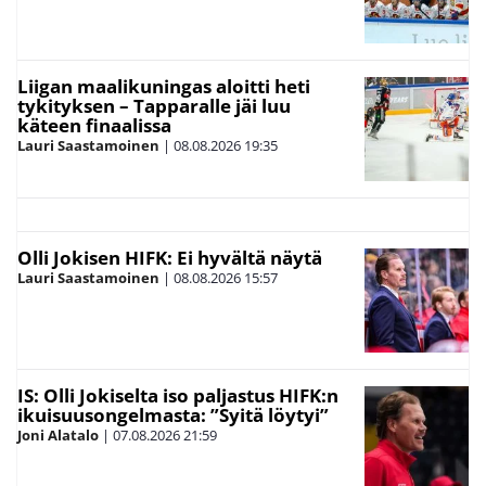
Liigan maalikuningas aloitti heti
tykityksen – Tapparalle jäi luu
käteen finaalissa
Lauri Saastamoinen
|
08.08.2026
19:35
Olli Jokisen HIFK: Ei hyvältä näytä
Lauri Saastamoinen
|
08.08.2026
15:57
IS: Olli Jokiselta iso paljastus HIFK:n
ikuisuusongelmasta: ”Syitä löytyi”
Joni Alatalo
|
07.08.2026
21:59