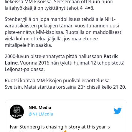
liekeissä MM-kisoissa. Seitsemään otteluun nuori
laitahyökkääjä on tykittänyt tehot 4+4=8.
Stenbergillä on jopa mahdollisuus tehdä alle NHL-
varausikäisten pelaajien tämän vuosituhannen uusi
piste-ennätys MM-kisoissa. Ruotsilla on mahdollisesti
vielä kolme ottelua jäljellä, jos maa etenee
mitalipeleihin saakka.
2000-luvun piste-ennätystä pitää hallussaan
Patrik
Laine
. Vuonna 2016 hän tykitti huimat 12 tehopistettä
Leijonat-paidassa.
Ruotsi kohtaa MM-kisojen puolivälieräottelussa
Sveitsin. Matsi starttaa torstaina Zürichissä kello 21.20.
NHL Media
@NHLMedia
Ivar Stenberg is chasing history at this year's