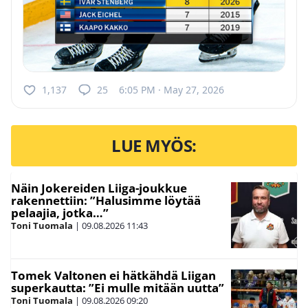
1,137
25
6:05 PM · May 27, 2026
LUE MYÖS:
Näin Jokereiden Liiga-joukkue
rakennettiin: ”Halusimme löytää
pelaajia, jotka…”
Toni Tuomala
|
09.08.2026
11:43
Tomek Valtonen ei hätkähdä Liigan
superkautta: ”Ei mulle mitään uutta”
Toni Tuomala
|
09.08.2026
09:20