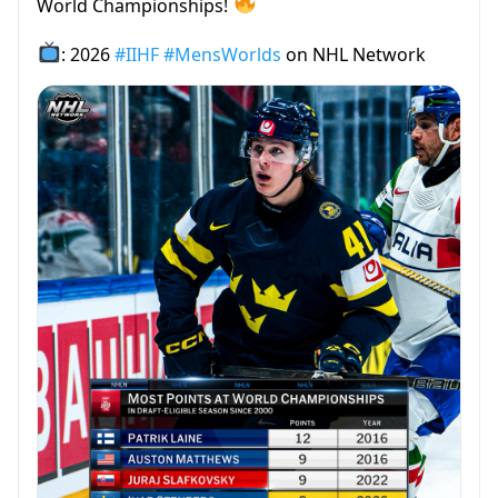
World Championships!
: 2026
#IIHF
#MensWorlds
on NHL Network