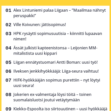
Alex Lintuniemi palaa Liigaan – ”Maailmaa nähnyt
peruspakki”
Ville Koivunen: jättisopimus!
HPK rysäytti sopimusuutisia – kiinnitti lupaavan
nimen!
Ässät julkisti kapteenistonsa – Leijonien MM-
mitalistista uusi kippari
Liigan ennätystuomari Antti Boman: uusi työ!
Ilveksen jenkkihyökkääjä: Liiga-seura vaihtuu!
HIFK-hyökkääjän sopimus purettiin – nyt löytyi
uusi seura!
Jokerien ex-valmentaja löysi töitä – toinen
suomalaisluotsi joutui vetäytymään
Kiekko-Espoolta iso siirtouutinen – uusi hyökkääjä