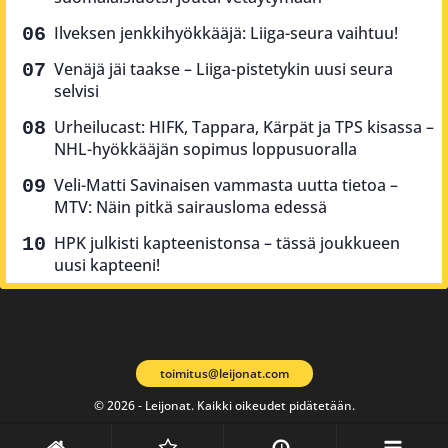
Ilveksen jenkkihyökkääjä: Liiga-seura vaihtuu!
Venäjä jäi taakse – Liiga-pistetykin uusi seura
selvisi
Urheilucast: HIFK, Tappara, Kärpät ja TPS kisassa –
NHL-hyökkääjän sopimus loppusuoralla
Veli-Matti Savinaisen vammasta uutta tietoa –
MTV: Näin pitkä sairausloma edessä
HPK julkisti kapteenistonsa – tässä joukkueen
uusi kapteeni!
toimitus@leijonat.com
© 2026 - Leijonat. Kaikki oikeudet pidätetään.