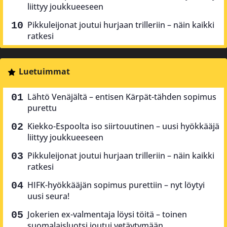
liittyy joukkueeseen
Pikkuleijonat joutui hurjaan trilleriin – näin kaikki
ratkesi
Luetuimmat
Lähtö Venäjältä – entisen Kärpät-tähden sopimus
purettu
Kiekko-Espoolta iso siirtouutinen – uusi hyökkääjä
liittyy joukkueeseen
Pikkuleijonat joutui hurjaan trilleriin – näin kaikki
ratkesi
HIFK-hyökkääjän sopimus purettiin – nyt löytyi
uusi seura!
Jokerien ex-valmentaja löysi töitä – toinen
suomalaisluotsi joutui vetäytymään