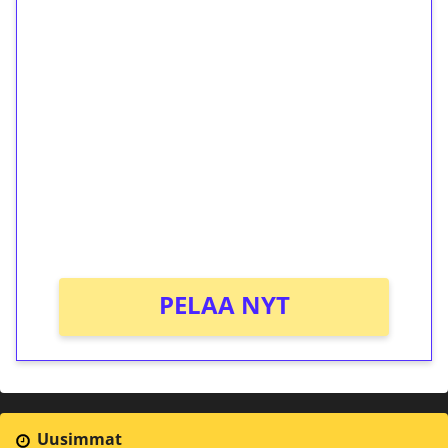
1€ = 10€ arvosta
ilmaiskierroksia ilman
kierrätystä!
Talleta 1€
Saat heti 50 ilmaiskierrosta Tuohi 1000 -
peliin (arvo 0,20€ per kierros)!
Ei kierrätysvaatimusta!
PELAA NYT
Uusimmat