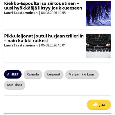
Kiekko-Espoolta iso siirtouutinen –
uusi hyökkääjä liittyy joukkueeseen
Lauri Saastamoinen
|
06.08.2026
10:55
Pikkuleijonat joutui hurjaan trilleriin
– näin kaikki ratkesi
Lauri Saastamoinen
|
06.08.2026
10:01
AIHEET
Kanada
Leijonat
Marjamäki Lauri
MM-kisat
Jaa