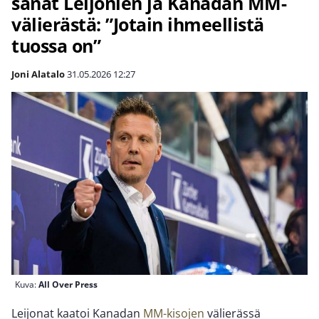
sanat Leijonien ja Kanadan MM-
välierästä: ”Jotain ihmeellistä
tuossa on”
Joni Alatalo
31.05.2026
12:27
Kuva:
All Over Press
Leijonat kaatoi Kanadan
MM-kisojen
välierässä