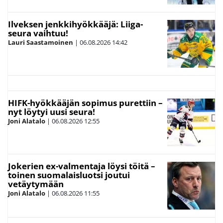
Ilveksen jenkkihyökkääjä: Liiga-
seura vaihtuu!
Lauri Saastamoinen
|
06.08.2026
14:42
HIFK-hyökkääjän sopimus purettiin –
nyt löytyi uusi seura!
Joni Alatalo
|
06.08.2026
12:55
Jokerien ex-valmentaja löysi töitä –
toinen suomalaisluotsi joutui
vetäytymään
Joni Alatalo
|
06.08.2026
11:55