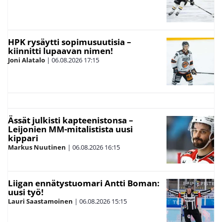
HPK rysäytti sopimusuutisia –
kiinnitti lupaavan nimen!
Joni Alatalo
|
06.08.2026
17:15
Ässät julkisti kapteenistonsa –
Leijonien MM-mitalistista uusi
kippari
Markus Nuutinen
|
06.08.2026
16:15
Liigan ennätystuomari Antti Boman:
uusi työ!
Lauri Saastamoinen
|
06.08.2026
15:15