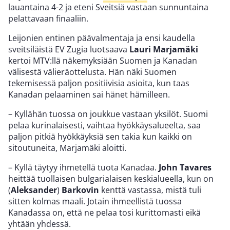
lauantaina 4-2 ja eteni Sveitsiä vastaan sunnuntaina
pelattavaan finaaliin.
Leijonien entinen päävalmentaja ja ensi kaudella
sveitsiläistä EV Zugia luotsaava
Lauri Marjamäki
kertoi MTV:llä näkemyksiään Suomen ja Kanadan
välisestä välieräottelusta. Hän näki Suomen
tekemisessä paljon positiivisia asioita, kun taas
Kanadan pelaaminen sai hänet hämilleen.
– Kyllähän tuossa on joukkue vastaan yksilöt. Suomi
pelaa kurinalaisesti, vaihtaa hyökkäysalueelta, saa
paljon pitkiä hyökkäyksiä sen takia kun kaikki on
sitoutuneita, Marjamäki aloitti.
– Kyllä täytyy ihmetellä tuota Kanadaa.
John Tavares
heittää tuollaisen bulgarialaisen keskialueella, kun on
(
Aleksander
)
Barkovin
kenttä vastassa, mistä tuli
sitten kolmas maali. Jotain ihmeellistä tuossa
Kanadassa on, että ne pelaa tosi kurittomasti eikä
yhtään yhdessä.