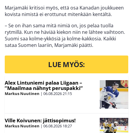
Marjamäki kritisoi myös, että osa Kanadan joukkueen
kovista nimistä ei erottunut mitenkään kentältä.
– Se on ihan sama mitä nimiä on, jos pelaa tuolla
rytmillä. Kun ne häviää kiekon niin ne lähtee vaihtoon.
Suomi saa kolme-ykkösiä ja kolme-kakkosia. Kaikki
sataa Suomen laariin, Marjamäki päätti.
LUE MYÖS:
Alex Lintuniemi palaa Liigaan –
”Maailmaa nähnyt peruspakki”
Markus Nuutinen
|
06.08.2026
21:15
Ville Koivunen: jättisopimus!
Markus Nuutinen
|
06.08.2026
18:27