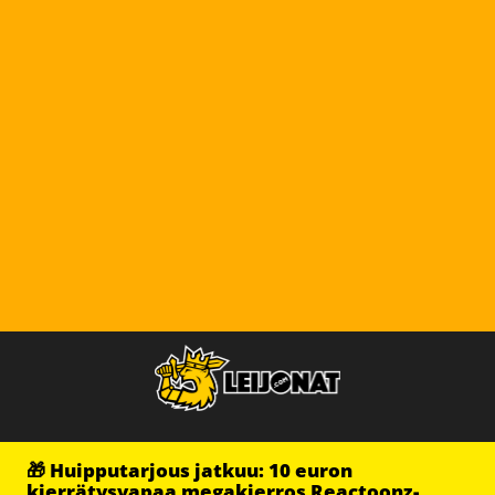
🎁 Huipputarjous jatkuu: 10 euron
kierrätysvapaa megakierros Reactoonz-