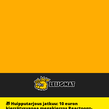
🎁 Huipputarjous jatkuu: 10 euron
kierrätysvapaa megakierros Reactoonz-