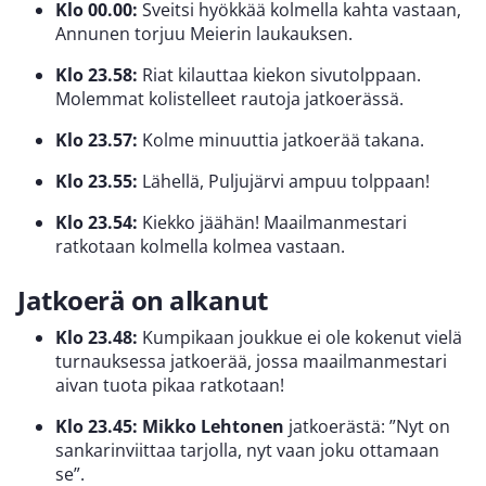
Klo 00.00:
Sveitsi hyökkää kolmella kahta vastaan,
Annunen torjuu Meierin laukauksen.
Klo 23.58:
Riat kilauttaa kiekon sivutolppaan.
Molemmat kolistelleet rautoja jatkoerässä.
Klo 23.57:
Kolme minuuttia jatkoerää takana.
Klo 23.55:
Lähellä, Puljujärvi ampuu tolppaan!
Klo 23.54:
Kiekko jäähän! Maailmanmestari
ratkotaan kolmella kolmea vastaan.
Jatkoerä on alkanut
Klo 23.48:
Kumpikaan joukkue ei ole kokenut vielä
turnauksessa jatkoerää, jossa maailmanmestari
aivan tuota pikaa ratkotaan!
Klo 23.45: Mikko Lehtonen
jatkoerästä: ”Nyt on
sankarinviittaa tarjolla, nyt vaan joku ottamaan
se”.