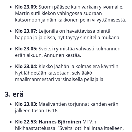
Klo 23.09:
Suomi pääsee kuin varkain ylivoimalle,
Martin sutii kiekon vahingossa suoraan
katsomoon ja näin kakkonen pelin viivyttämisestä.
Klo 23.07:
Leijonilla on havaittavissa pientä
happoa jo jaloissa, nyt täytyy sinnitellä mukana.
Klo 23.05:
Sveitsi rynnistää vahvasti kolmannen
erän alkuun, Annunen kestää.
Klo 23.04:
Kiekko jäähän ja kolmas erä käyntiin!
Nyt lähdetään katsotaan, selviääkö
maailmanmestari varsinaisella peliajalla.
3. erä
Klo 23.03:
Maalivahtien torjunnat kahden erän
jälkeen tasan 16-16.
Klo 22.53: Hannes Björninen
MTV:n
hikihaastattelussa: ”Sveitsi otti hallintaa itselleen,