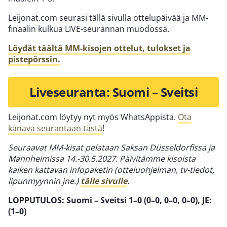
Leijonat.com seurasi tällä sivulla ottelupäivää ja MM-
finaalin kulkua LIVE-seurannan muodossa.
Löydät täältä MM-kisojen ottelut, tulokset ja
pistepörssin.
Liveseuranta: Suomi – Sveitsi
Leijonat.com löytyy nyt myös WhatsAppista.
Ota
kanava seurantaan tästä
!
Seuraavat MM-kisat pelataan Saksan Düsseldorfissa ja
Mannheimissa 14.-30.5.2027. Päivitämme kisoista
kaiken kattavan infopaketin (otteluohjelman, tv-tiedot,
lipunmyynnin jne.)
tälle sivulle
.
LOPPUTULOS: Suomi – Sveitsi 1–0 (0–0, 0–0, 0–0), JE:
(1–0)