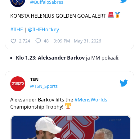
@BuffaloSabres
KONSTA HELENIUS GOLDEN GOAL ALERT
#IIHF
|
@IIHFHockey
2,724
48
9:09 PM · May 31, 2026
Klo 1.23: Aleksander Barkov
ja MM-pokaali:
TSN
@TSN_Sports
Aleksander Barkov lifts the
#MensWorlds
Championship Trophy!