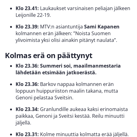
Klo 23.41:
Laukaukset varsinaisen peliajan jälkeen
Leijonille 22-19.
Klo 23.39:
MTV:n asiantuntija
Sami Kapanen
kolmannen erän jälkeen: ”Noista Suomen
ylivoimista yksi olisi ainakin pitänyt naulata”.
Kolmas erä on päättynyt
Klo 23.36: Summeri soi, maailmanmestaria
lähdetään etsimään jatkoerästä.
Klo 23.36:
Barkov nappaa kolmannen erän
loppuun huippuriiston maalin takana, mutta
Genoni pelastaa Sveitsin.
Klo 23.34:
Granlundille aukeaa kaksi erinomaista
paikkaa, Genoni ja Sveitsi kestää. Reilu minuutti
jäljellä.
Klo 23.31:
Kolme minuuttia kolmatta erää jäljellä.