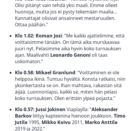
Olisi pitänyt vain tehdä yksi maali. Emme olleet
huonoja, mutta jos ei pysty tekemään maalia…
Kannattajat olisivat ansainneet mestaruuden.
Ottaa päähän.”
Klo 1.02: Roman Josi
: ”Me kaikki ajattelimme, että
voittaisimme tänään. On tämä aika murskaavaa
juuri nyt. Pelasimme aika hyvin koko turnauksen
ajan. Maalivahti
Leonardo Genoni
oli taas
uskomaton.”
Klo 0.58: Mikael Granlund
: ”Voittaminen ei ole
helppoa ikinä. Tuntuu hyvältä. Konsta ratkaisi, niin
yksinkertaista se on. Ihan mahtava, rakastan sitä
äijää. Luonnonlapsi, kaikki se, miten hän pelasi
koko turnauksen. Olen erittäin ylpeä pojasta.”
Klo 0.57: Jussi Jokinen
Viaplaylla: ”
Aleksander
Barkov
liittyy kapteenina hienoon joukkoon.
Timo
Jutila
1995,
Mikko Koivu
2011,
Marko Anttila
2019 ja 2022.”