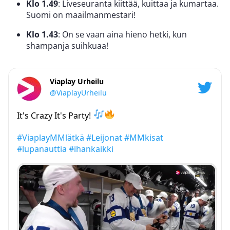
Klo 1.49
: Liveseuranta kiittää, kuittaa ja kumartaa.
Suomi on maailmanmestari!
Klo 1.43
: On se vaan aina hieno hetki, kun
shampanja suihkuaa!
Viaplay Urheilu
@ViaplayUrheilu
It's Crazy It's Party!
#ViaplayMMlätkä
#Leijonat
#MMkisat
#lupanauttia
#ihankaikki