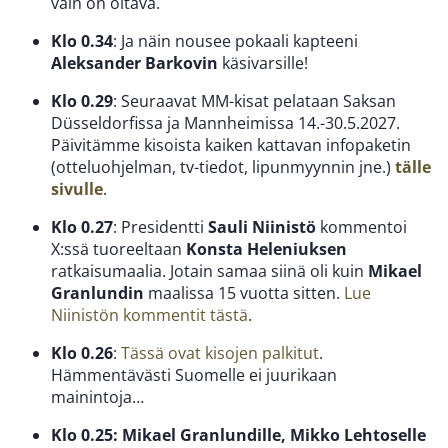
vain on oltava.
Klo 0.34
: Ja näin nousee pokaali kapteeni
Aleksander Barkovin
käsivarsille!
Klo 0.29
: Seuraavat MM-kisat pelataan Saksan
Düsseldorfissa ja Mannheimissa 14.-30.5.2027.
Päivitämme kisoista kaiken kattavan infopaketin
(otteluohjelman, tv-tiedot, lipunmyynnin jne.)
tälle
sivulle
.
Klo 0.27
: Presidentti
Sauli Niinistö
kommentoi
X:ssä tuoreeltaan
Konsta Heleniuksen
ratkaisumaalia. Jotain samaa siinä oli kuin
Mikael
Granlundin
maalissa 15 vuotta sitten.
Lue
Niinistön kommentit tästä
.
Klo 0.26
:
Tässä ovat kisojen palkitut
.
Hämmentävästi Suomelle ei juurikaan
mainintoja…
Klo 0.25: Mikael Granlundille, Mikko Lehtoselle