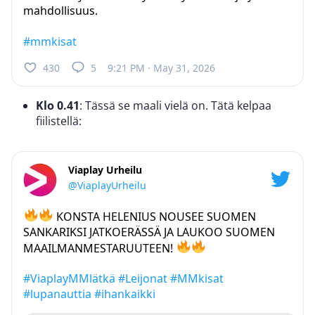
mahdollisuus.
#mmkisat
430
5
9:21 PM · May 31, 2026
Klo 0.41
: Tässä se maali vielä on. Tätä kelpaa
fiilistellä:
Viaplay Urheilu
@ViaplayUrheilu
KONSTA HELENIUS NOUSEE SUOMEN
SANKARIKSI JATKOERÄSSÄ JA LAUKOO SUOMEN
MAAILMANMESTARUUTEEN!
#ViaplayMMlätkä
#Leijonat
#MMkisat
#lupanauttia
#ihankaikki