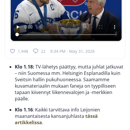
1,948
22
9:34 PM · May 31, 2026
Klo 1.18:
TV-lähetys päättyy, mutta juhlat jatkuvat
– niin Suomessa mm. Helsingin Esplanadilla kuin
Sveitsin hallin pukuhuoneessa. Saamamme
kuvamateriaalin mukaan faneja on tyypilliseen
tapaan kiivennyt liikennevalojen ja -merkkien
päälle.
Klo 1.16
: Kaikki tarvittava info Leijonien
maanantaisesta kansanjuhlasta
tässä
artikkelissa
.