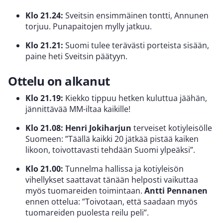
Klo 21.24:
Sveitsin ensimmäinen tontti, Annunen
torjuu. Punapaitojen mylly jatkuu.
Klo 21.21:
Suomi tulee terävästi porteista sisään,
paine heti Sveitsin päätyyn.
Ottelu on alkanut
Klo 21.19:
Kiekko tippuu hetken kuluttua jäähän,
jännittävää MM-iltaa kaikille!
Klo 21.08:
Henri Jokiharjun
terveiset kotiyleisölle
Suomeen: ”Täällä kaikki 20 jätkää pistää kaiken
likoon, toivottavasti tehdään Suomi ylpeäksi”.
Klo 21.00:
Tunnelma hallissa ja kotiyleisön
vihellykset saattavat tänään helposti vaikuttaa
myös tuomareiden toimintaan.
Antti Pennanen
ennen ottelua: ”Toivotaan, että saadaan myös
tuomareiden puolesta reilu peli”.