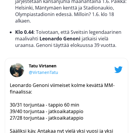
järjestetään kansanjuhla maanantaina 1.6. Paikka:
Helsinki, Mäntymäen kenttä ja Stadionaukio,
Olympiastadionin edessä. Milloin? 1.6. klo 18
alkaen.
Klo 0.44
: Toivotaan, että Sveitsin legendaarinen
maalivahti
Leonardo Genoni
jatkaisi vielä
uraansa. Genoni täyttää elokuussa 39 vuotta.
Tatu Virtanen
@VirtanenTatu
Leonardo Genoni viimeiset kolme kevättä MM-
finaalissa:
30/31 torjuntaa - tappio 60 min
39/40 torjuntaa - jatkoaikatappio
27/28 torjuntaa - jatkoaikatappio
Sääliksi käy. Antakaa nyt vielä yksi vuosi ja yksi