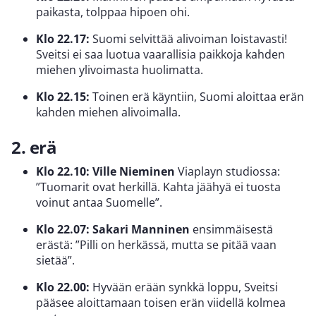
paikasta, tolppaa hipoen ohi.
Klo 22.17:
Suomi selvittää alivoiman loistavasti!
Sveitsi ei saa luotua vaarallisia paikkoja kahden
miehen ylivoimasta huolimatta.
Klo 22.15:
Toinen erä käyntiin, Suomi aloittaa erän
kahden miehen alivoimalla.
2. erä
Klo 22.10: Ville Nieminen
Viaplayn studiossa:
”Tuomarit ovat herkillä. Kahta jäähyä ei tuosta
voinut antaa Suomelle”.
Klo 22.07:
Sakari Manninen
ensimmäisestä
erästä: ”Pilli on herkässä, mutta se pitää vaan
sietää”.
Klo 22.00:
Hyvään erään synkkä loppu, Sveitsi
pääsee aloittamaan toisen erän viidellä kolmea