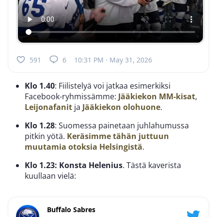
591
6
10:31 PM · May 31, 2026
Klo 1.40
: Fiilistelyä voi jatkaa esimerkiksi
Facebook-ryhmissämme:
Jääkiekon MM-kisat
,
Leijonafanit
ja
Jääkiekon olohuone
.
Klo 1.28
: Suomessa painetaan juhlahumussa
pitkin yötä.
Keräsimme tähän juttuun
muutamia otoksia Helsingistä
.
Klo 1.23: Konsta Helenius
. Tästä kaverista
kuullaan vielä:
Buffalo Sabres