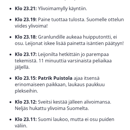
Klo 23.21:
Ylivoimamylly käyntiin.
Klo 23.19:
Paine tuottaa tulosta. Suomelle ottelun
viides ylivoima!
Klo 23.18:
Granlundille aukeaa huipputontti, ei
osu. Leijonat iskee lisää painetta isäntien päätyyn!
Klo 23.17:
Leijonilta hetkittäin jo parempaa
tekemistä. 11 minuuttia varsinaista peliaikaa
jäljellä.
Klo 23.15:
Patrik Puistola
ajaa itsensä
erinomaiseen paikkaan, laukaus paukkuu
plekseihin.
Klo 23.12:
Sveitsi kestää jälleen alivoimansa.
Neljäs hukattu ylivoima Suomelta.
Klo 23.11:
Suomi laukoo, mutta ei osu puiden
väliin.