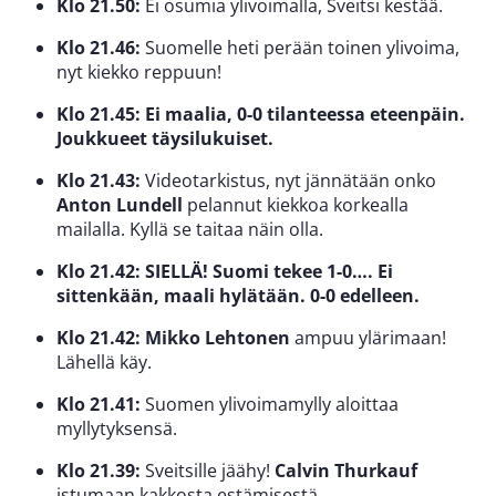
Klo 21.50:
Ei osumia ylivoimalla, Sveitsi kestää.
Klo 21.46:
Suomelle heti perään toinen ylivoima,
nyt kiekko reppuun!
Klo 21.45: Ei maalia, 0-0 tilanteessa eteenpäin.
Joukkueet täysilukuiset.
Klo 21.43:
Videotarkistus, nyt jännätään onko
Anton Lundell
pelannut kiekkoa korkealla
mailalla. Kyllä se taitaa näin olla.
Klo 21.42: SIELLÄ! Suomi tekee 1-0…. Ei
sittenkään, maali hylätään. 0-0 edelleen.
Klo 21.42:
Mikko Lehtonen
ampuu ylärimaan!
Lähellä käy.
Klo 21.41:
Suomen ylivoimamylly aloittaa
myllytyksensä.
Klo 21.39:
Sveitsille jäähy!
Calvin Thurkauf
istumaan kakkosta estämisestä.