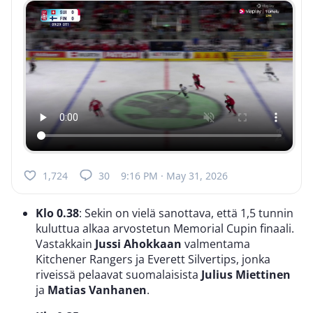
1,724
30
9:16 PM · May 31, 2026
Klo 0.38
: Sekin on vielä sanottava, että 1,5 tunnin
kuluttua alkaa arvostetun Memorial Cupin finaali.
Vastakkain
Jussi Ahokkaan
valmentama
Kitchener Rangers ja Everett Silvertips, jonka
riveissä pelaavat suomalaisista
Julius Miettinen
ja
Matias Vanhanen
.