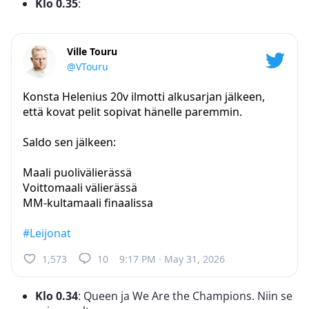
Klo 0.35
:
Ville Touru
@VTouru
Konsta Helenius 20v ilmotti alkusarjan jälkeen,
että kovat pelit sopivat hänelle paremmin.
Saldo sen jälkeen:
Maali puolivälierässä
Voittomaali välierässä
MM-kultamaali finaalissa
#Leijonat
1,573
10
9:17 PM · May 31, 2026
Klo 0.34
: Queen ja We Are the Champions. Niin se