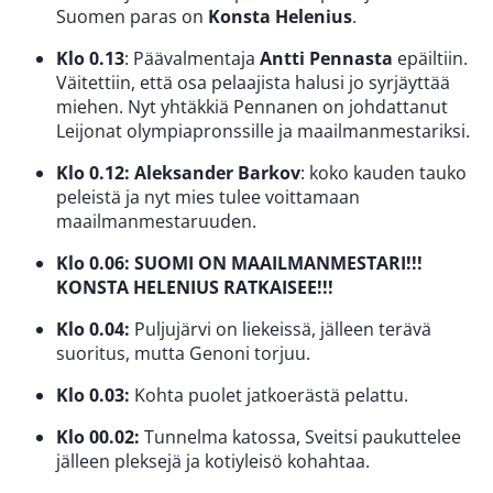
Suomen paras on
Konsta Helenius
.
Klo 0.13
: Päävalmentaja
Antti Pennasta
epäiltiin.
Väitettiin, että osa pelaajista halusi jo syrjäyttää
miehen. Nyt yhtäkkiä Pennanen on johdattanut
Leijonat olympiapronssille ja maailmanmestariksi.
Klo 0.12: Aleksander Barkov
: koko kauden tauko
peleistä ja nyt mies tulee voittamaan
maailmanmestaruuden.
Klo 0.06: SUOMI ON MAAILMANMESTARI!!!
KONSTA HELENIUS RATKAISEE!!!
Klo 0.04:
Puljujärvi on liekeissä, jälleen terävä
suoritus, mutta Genoni torjuu.
Klo 0.03:
Kohta puolet jatkoerästä pelattu.
Klo 00.02:
Tunnelma katossa, Sveitsi paukuttelee
jälleen pleksejä ja kotiyleisö kohahtaa.