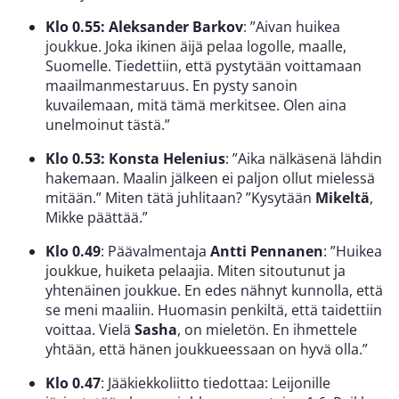
Klo 0.55: Aleksander Barkov
: ”Aivan huikea
joukkue. Joka ikinen äijä pelaa logolle, maalle,
Suomelle. Tiedettiin, että pystytään voittamaan
maailmanmestaruus. En pysty sanoin
kuvailemaan, mitä tämä merkitsee. Olen aina
unelmoinut tästä.”
Klo 0.53: Konsta Helenius
: ”Aika nälkäsenä lähdin
hakemaan. Maalin jälkeen ei paljon ollut mielessä
mitään.” Miten tätä juhlitaan? ”Kysytään
Mikeltä
,
Mikke päättää.”
Klo 0.49
: Päävalmentaja
Antti Pennanen
: ”Huikea
joukkue, huiketa pelaajia. Miten sitoutunut ja
yhtenäinen joukkue. En edes nähnyt kunnolla, että
se meni maaliin. Huomasin penkiltä, että taidettiin
voittaa. Vielä
Sasha
, on mieletön. En ihmettele
yhtään, että hänen joukkueessaan on hyvä olla.”
Klo 0.47
: Jääkiekkoliitto tiedottaa: Leijonille