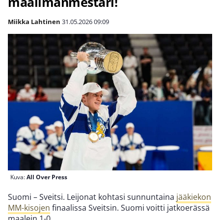
maailmanmestari!
Miikka Lahtinen
31.05.2026
09:09
Kuva:
All Over Press
Suomi – Sveitsi. Leijonat kohtasi sunnuntaina
jääkiekon
MM-kisojen
finaalissa Sveitsin. Suomi voitti jatkoerässä
maalein 1-0.