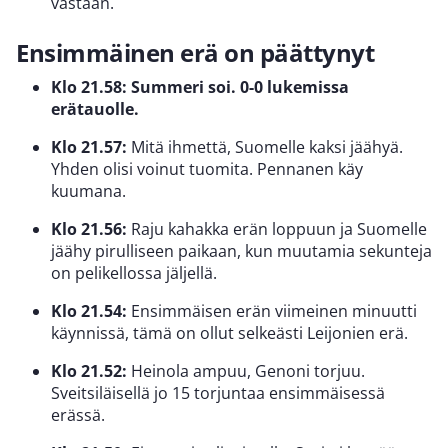
vastaan.
Ensimmäinen erä on päättynyt
Klo 21.58: Summeri soi. 0-0 lukemissa
erätauolle.
Klo 21.57:
Mitä ihmettä, Suomelle kaksi jäähyä.
Yhden olisi voinut tuomita. Pennanen käy
kuumana.
Klo 21.56:
Raju kahakka erän loppuun ja Suomelle
jäähy pirulliseen paikaan, kun muutamia sekunteja
on pelikellossa jäljellä.
Klo 21.54:
Ensimmäisen erän viimeinen minuutti
käynnissä, tämä on ollut selkeästi Leijonien erä.
Klo 21.52:
Heinola ampuu, Genoni torjuu.
Sveitsiläisellä jo 15 torjuntaa ensimmäisessä
erässä.