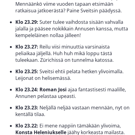
Mennäänkö viime vuoden tapaan etsimään
ratkaisua jatkoerästä? Paine Sveitsin päädyssä.
Klo 23.29:
Suter tulee vaihdosta sisään vahvalla
jalalla ja pääsee nokikkain Annusen kanssa, mutta
kempeleläinen nollaa jälleen!
Klo 23.27:
Reilu viisi minuuttia varsinaista
peliaikaa jäljellä. Huh huh mikä loppu tästä
tuleekaan. Zürichissä on tunnelma katossa.
Klo 23.25:
Sveitsi ehtii pelata hetken ylivoimalla.
Leijonat on helisemässä.
Klo 23.24: Roman Josi
ajaa fantastisesti maalille,
Annunen pelastaa upeasti.
Klo 23.23:
Neljällä neljää vastaan mennään, nyt on
kentällä tilaa.
Klo 23.22:
Ei mene nappiin tämäkään ylivoima,
Konsta Heleniukselle
jäähy korkeasta mailasta.