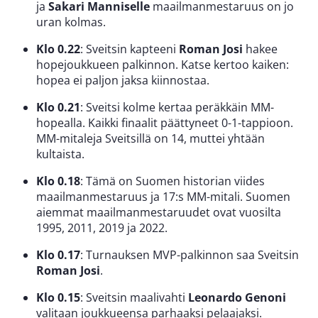
ja
Sakari Manniselle
maailmanmestaruus on jo
uran kolmas.
Klo 0.22
: Sveitsin kapteeni
Roman Josi
hakee
hopejoukkueen palkinnon. Katse kertoo kaiken:
hopea ei paljon jaksa kiinnostaa.
Klo 0.21
: Sveitsi kolme kertaa peräkkäin MM-
hopealla. Kaikki finaalit päättyneet 0-1-tappioon.
MM-mitaleja Sveitsillä on 14, muttei yhtään
kultaista.
Klo 0.18
: Tämä on Suomen historian viides
maailmanmestaruus ja 17:s MM-mitali. Suomen
aiemmat maailmanmestaruudet ovat vuosilta
1995, 2011, 2019 ja 2022.
Klo 0.17
: Turnauksen MVP-palkinnon saa Sveitsin
Roman Josi
.
Klo 0.15
: Sveitsin maalivahti
Leonardo Genoni
valitaan joukkueensa parhaaksi pelaajaksi.