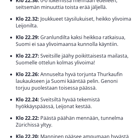
Klo 22.36:
0-0 lukemissa mennään edelleen,
seitsemän minuuttia toista erää jäljellä.
Klo 22.32:
Joukkueet täysilukuiset, heikko ylivoima
Leijonilta.
Klo 22.29:
Granlundilta kaksi heikkoa ratkaisua,
Suomi ei saa ylivoimaansa kunnolla käyntiin.
Klo 22.27:
Sveitsille jäähy poikittaisesta mailasta,
Suomelle ottelun kolmas ylivoima!
Klo 22.26:
Annuselta hyvä torjunta Thurkaufin
laukaukseen ja Suomi kääntää pelin. Genoni
torjuu puolestaan toisessa päässä.
Klo 22.24:
Sveitsiltä hyvää tekemistä
hyökkäyspäässä, Leijonat kestää.
Klo 22.22:
Päästä päähän mennään, tunnelma
Zürichissä yltyy.
Klo 22.20:
Manninen pääsee ampumaan hyvästä