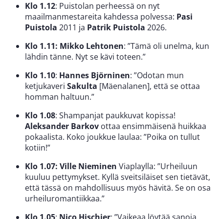
Klo 1.12
: Puistolan perheessä on nyt
maailmanmestareita kahdessa polvessa:
Pasi
Puistola
2011 ja
Patrik Puistola
2026.
Klo 1.11: Mikko Lehtonen
: ”Tämä oli unelma, kun
lähdin tänne. Nyt se kävi toteen.”
Klo 1.10
:
Hannes Björninen
: ”Odotan mun
ketjukaveri
Sakulta
[Mäenalanen], että se ottaa
homman haltuun.”
Klo 1.08
: Shampanjat paukkuvat kopissa!
Aleksander Barkov
ottaa ensimmäisenä huikkaa
pokaalista. Koko joukkue laulaa: ”Poika on tullut
kotiin!”
Klo 1.07: Ville Nieminen
Viaplaylla: ”Urheiluun
kuuluu pettymykset. Kyllä sveitsiläiset sen tietävät,
että tässä on mahdollisuus myös hävitä. Se on osa
urheiluromantiikkaa.”
Klo 1.05
:
Nico Hischier
: ”Vaikeaa löytää sanoja.