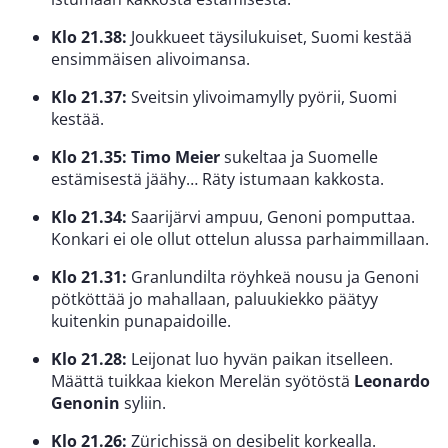
Klo 21.38:
Joukkueet täysilukuiset, Suomi kestää
ensimmäisen alivoimansa.
Klo 21.37:
Sveitsin ylivoimamylly pyörii, Suomi
kestää.
Klo 21.35: Timo Meier
sukeltaa ja Suomelle
estämisestä jäähy… Räty istumaan kakkosta.
Klo 21.34:
Saarijärvi ampuu, Genoni pomputtaa.
Konkari ei ole ollut ottelun alussa parhaimmillaan.
Klo 21.31:
Granlundilta röyhkeä nousu ja Genoni
pötköttää jo mahallaan, paluukiekko päätyy
kuitenkin punapaidoille.
Klo 21.28:
Leijonat luo hyvän paikan itselleen.
Määttä tuikkaa kiekon Merelän syötöstä
Leonardo
Genonin
syliin.
Klo 21.26:
Zürichissä on desibelit korkealla.