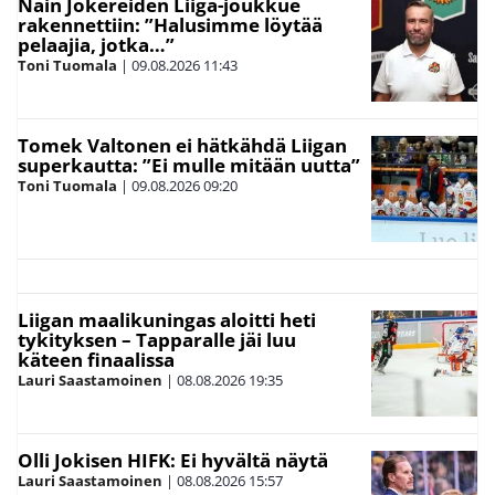
Näin Jokereiden Liiga-joukkue
rakennettiin: ”Halusimme löytää
pelaajia, jotka…”
Toni Tuomala
|
09.08.2026
11:43
Tomek Valtonen ei hätkähdä Liigan
superkautta: ”Ei mulle mitään uutta”
Toni Tuomala
|
09.08.2026
09:20
Liigan maalikuningas aloitti heti
tykityksen – Tapparalle jäi luu
käteen finaalissa
Lauri Saastamoinen
|
08.08.2026
19:35
Olli Jokisen HIFK: Ei hyvältä näytä
Lauri Saastamoinen
|
08.08.2026
15:57