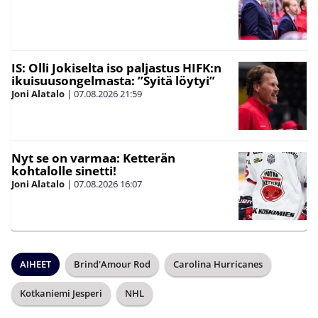
IS: Olli Jokiselta iso paljastus HIFK:n
ikuisuusongelmasta: ”Syitä löytyi”
Joni Alatalo
|
07.08.2026
21:59
Nyt se on varmaa: Ketterän
kohtalolle sinetti!
Joni Alatalo
|
07.08.2026
16:07
AIHEET
Brind'Amour Rod
Carolina Hurricanes
Kotkaniemi Jesperi
NHL