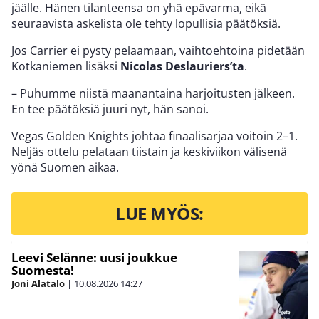
jäälle. Hänen tilanteensa on yhä epävarma, eikä
seuraavista askelista ole tehty lopullisia päätöksiä.
Jos Carrier ei pysty pelaamaan, vaihtoehtoina pidetään
Kotkaniemen lisäksi
Nicolas Deslauriers’ta
.
– Puhumme niistä maanantaina harjoitusten jälkeen.
En tee päätöksiä juuri nyt, hän sanoi.
Vegas Golden Knights johtaa finaalisarjaa voitoin 2–1.
Neljäs ottelu pelataan tiistain ja keskiviikon välisenä
yönä Suomen aikaa.
LUE MYÖS:
Leevi Selänne: uusi joukkue
Suomesta!
Joni Alatalo
|
10.08.2026
14:27