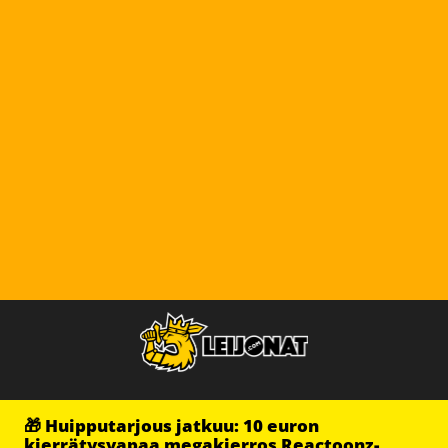
🎁 Huipputarjous jatkuu: 10 euron
kierrätysvapaa megakierros Reactoonz-