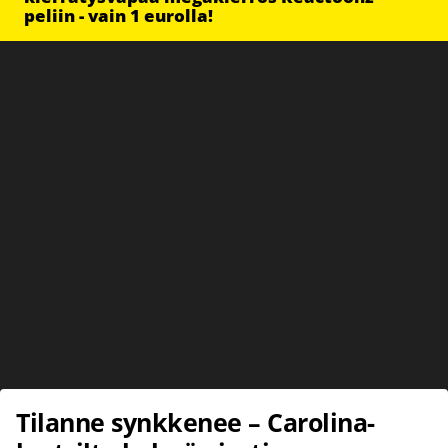
peliin - vain 1 eurolla!
Tilanne synkkenee – Carolina-