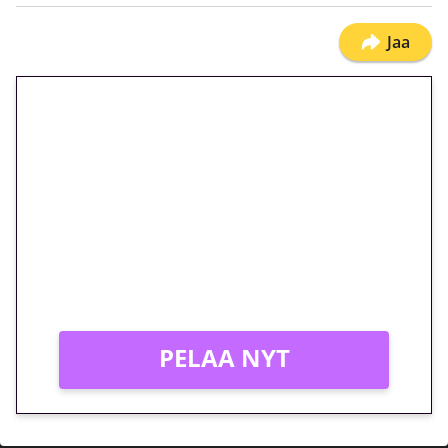
Jaa
🎁 Huipputarjous jatkuu: 10
euron kierrätysvapaa
megakierros Reactoonz-
peliin – vain 1 eurolla!
Peli: Reactoonz
Vain uusille asiakkaille!
PELAA NYT