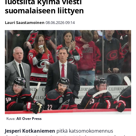
luotsilta kylmä viesti
suomalaiseen liittyen
Lauri Saastamoinen
08.06.2026
09:14
Kuva:
All Over Press
Jesperi Kotkaniemen
pitkä katsomokomennus