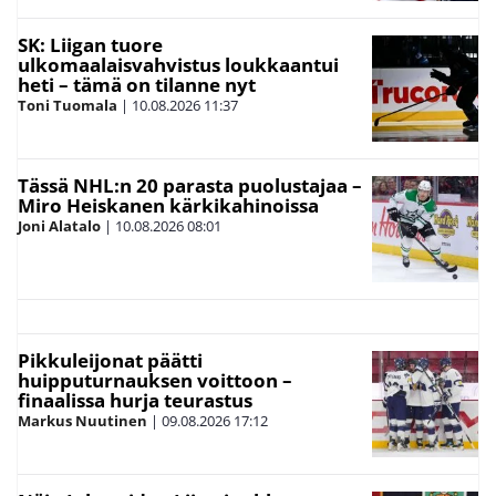
SK: Liigan tuore
ulkomaalaisvahvistus loukkaantui
heti – tämä on tilanne nyt
Toni Tuomala
|
10.08.2026
11:37
Tässä NHL:n 20 parasta puolustajaa –
Miro Heiskanen kärkikahinoissa
Joni Alatalo
|
10.08.2026
08:01
Pikkuleijonat päätti
huipputurnauksen voittoon –
finaalissa hurja teurastus
Markus Nuutinen
|
09.08.2026
17:12