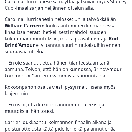
Carolina Hurricanesissa näyttää jatkuvan myös Stanley
Cup -finaalisarjan neljännen ottelun alla.
Carolina Hurricanesin nelosketjun laitahyökkääjän
William Carrierin
loukkaantuminen kolmannessa
finaalissa herätti hetkellisesti mahdollisuuden
kokoonpanomuutoksiin, mutta päävalmentaja
Rod
Brind’Amour
ei viitannut suuriin ratkaisuihin ennen
seuraavaa ottelua.
– En ole saanut tietoa hänen tilanteestaan tänä
aamuna. Toivon, että hän on kunnossa, Brind’Amour
kommentoi Carrierin vammasta sunnuntaina.
Kokoonpanon osalta viesti pysyi maltillisena myös
laajemmin:
– En usko, että kokoonpanoomme tulee isoja
muutoksia, hän totesi.
Carrier loukkaantui kolmannen finaalin aikana ja
poistui ottelusta kättä pidellen eikä palannut enää