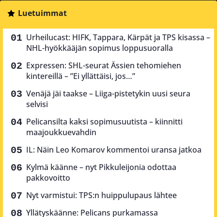
Luetuimmat
Urheilucast: HIFK, Tappara, Kärpät ja TPS kisassa –
NHL-hyökkääjän sopimus loppusuoralla
Expressen: SHL-seurat Ässien tehomiehen
kintereillä – ”Ei yllättäisi, jos…”
Venäjä jäi taakse – Liiga-pistetykin uusi seura
selvisi
Pelicansilta kaksi sopimusuutista – kiinnitti
maajoukkuevahdin
IL: Näin Leo Komarov kommentoi uransa jatkoa
Kylmä käänne – nyt Pikkuleijonia odottaa
pakkovoitto
Nyt varmistui: TPS:n huippulupaus lähtee
Yllätyskäänne: Pelicans purkamassa