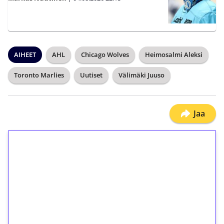
AIHEET
AHL
Chicago Wolves
Heimosalmi Aleksi
Toronto Marlies
Uutiset
Välimäki Juuso
Jaa
1€ = 10€ arvosta
ilmaiskierroksia ilman
kierrätystä!
Talleta 1€
Saat heti 50 ilmaiskierrosta Tuohi 1000 -