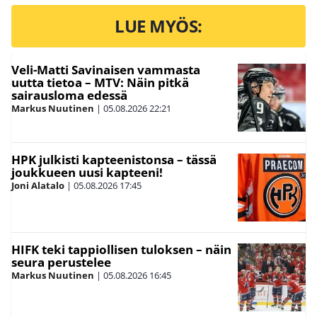
LUE MYÖS:
Veli-Matti Savinaisen vammasta
uutta tietoa – MTV: Näin pitkä
sairausloma edessä
Markus Nuutinen
|
05.08.2026
22:21
HPK julkisti kapteenistonsa – tässä
joukkueen uusi kapteeni!
Joni Alatalo
|
05.08.2026
17:45
HIFK teki tappiollisen tuloksen – näin
seura perustelee
Markus Nuutinen
|
05.08.2026
16:45