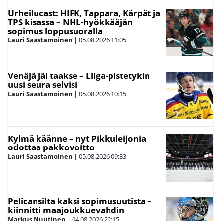
Urheilucast: HIFK, Tappara, Kärpät ja
TPS kisassa – NHL-hyökkääjän
sopimus loppusuoralla
Lauri Saastamoinen
|
05.08.2026
11:05
Venäjä jäi taakse – Liiga-pistetykin
uusi seura selvisi
Lauri Saastamoinen
|
05.08.2026
10:15
Kylmä käänne – nyt Pikkuleijonia
odottaa pakkovoitto
Lauri Saastamoinen
|
05.08.2026
09:33
Pelicansilta kaksi sopimusuutista –
kiinnitti maajoukkuevahdin
Markus Nuutinen
|
04.08.2026
22:15