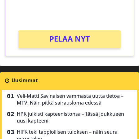
peliin (arvo 0,20€ per kierros)!
Ei kierrätysvaatimusta!
PELAA NYT
Uusimmat
Veli-Matti Savinaisen vammasta uutta tietoa –
MTV: Näin pitkä sairausloma edessä
HPK julkisti kapteenistonsa – tässä joukkueen
uusi kapteeni!
HIFK teki tappiollisen tuloksen – näin seura
perustelee