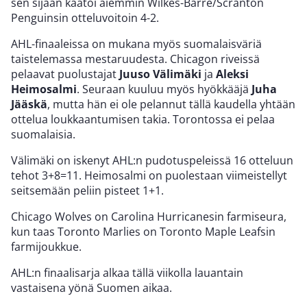
sen sijaan kaatoi aiemmin Wilkes-Barre/Scranton
Penguinsin otteluvoitoin 4-2.
AHL-finaaleissa on mukana myös suomalaisväriä
taistelemassa mestaruudesta. Chicagon riveissä
pelaavat puolustajat
Juuso Välimäki
ja
Aleksi
Heimosalmi
. Seuraan kuuluu myös hyökkääjä
Juha
Jääskä
, mutta hän ei ole pelannut tällä kaudella yhtään
ottelua loukkaantumisen takia. Torontossa ei pelaa
suomalaisia.
Välimäki on iskenyt AHL:n pudotuspeleissä 16 otteluun
tehot 3+8=11. Heimosalmi on puolestaan viimeistellyt
seitsemään peliin pisteet 1+1.
Chicago Wolves on Carolina Hurricanesin farmiseura,
kun taas Toronto Marlies on Toronto Maple Leafsin
farmijoukkue.
AHL:n finaalisarja alkaa tällä viikolla lauantain
vastaisena yönä Suomen aikaa.