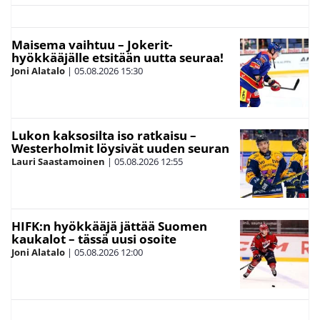
Maisema vaihtuu – Jokerit-
hyökkääjälle etsitään uutta seuraa!
Joni Alatalo
|
05.08.2026
15:30
Lukon kaksosilta iso ratkaisu –
Westerholmit löysivät uuden seuran
Lauri Saastamoinen
|
05.08.2026
12:55
HIFK:n hyökkääjä jättää Suomen
kaukalot – tässä uusi osoite
Joni Alatalo
|
05.08.2026
12:00