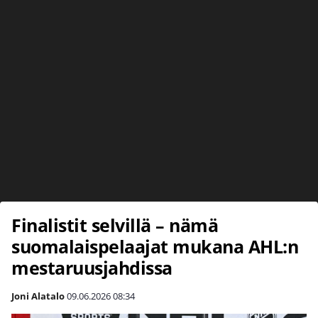
Finalistit selvillä – nämä
suomalaispelaajat mukana AHL:n
mestaruusjahdissa
Joni Alatalo
09.06.2026
08:34