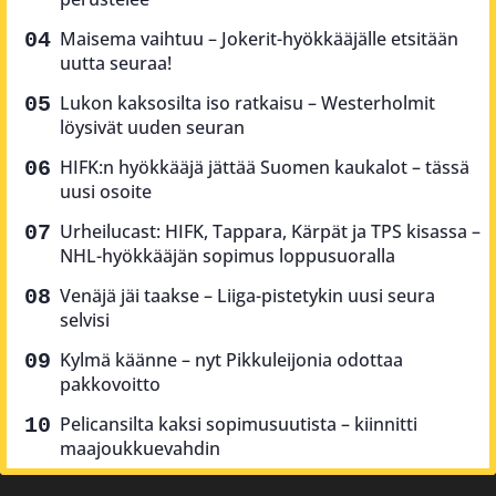
Maisema vaihtuu – Jokerit-hyökkääjälle etsitään
uutta seuraa!
Lukon kaksosilta iso ratkaisu – Westerholmit
löysivät uuden seuran
HIFK:n hyökkääjä jättää Suomen kaukalot – tässä
uusi osoite
Urheilucast: HIFK, Tappara, Kärpät ja TPS kisassa –
NHL-hyökkääjän sopimus loppusuoralla
Venäjä jäi taakse – Liiga-pistetykin uusi seura
selvisi
Kylmä käänne – nyt Pikkuleijonia odottaa
pakkovoitto
Pelicansilta kaksi sopimusuutista – kiinnitti
maajoukkuevahdin