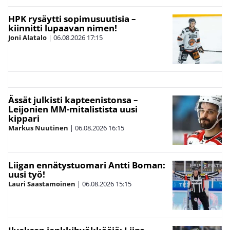
HPK rysäytti sopimusuutisia –
kiinnitti lupaavan nimen!
Joni Alatalo
|
06.08.2026
17:15
Ässät julkisti kapteenistonsa –
Leijonien MM-mitalistista uusi
kippari
Markus Nuutinen
|
06.08.2026
16:15
Liigan ennätystuomari Antti Boman:
uusi työ!
Lauri Saastamoinen
|
06.08.2026
15:15