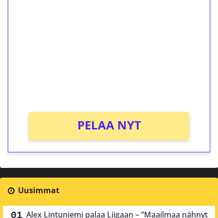
ilmaiskierroksia ilman
kierrätystä!
Talleta 1€
Saat heti 50 ilmaiskierrosta Tuohi 1000 -
peliin (arvo 0,20€ per kierros)!
Ei kierrätysvaatimusta!
PELAA NYT
Uusimmat
Alex Lintuniemi palaa Liigaan – ”Maailmaa nähnyt