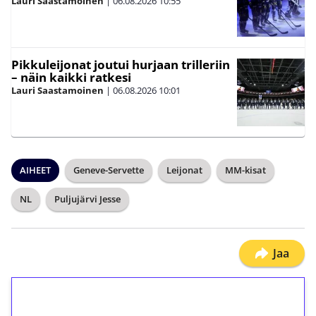
Lauri Saastamoinen
|
06.08.2026
10:55
Pikkuleijonat joutui hurjaan trilleriin
– näin kaikki ratkesi
Lauri Saastamoinen
|
06.08.2026
10:01
AIHEET
Geneve-Servette
Leijonat
MM-kisat
NL
Puljujärvi Jesse
Jaa
1€ = 10€ arvosta