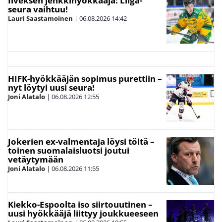
Ilveksen jenkkihyökkääjä: Liiga-
seura vaihtuu!
Lauri Saastamoinen
|
06.08.2026
14:42
HIFK-hyökkääjän sopimus purettiin –
nyt löytyi uusi seura!
Joni Alatalo
|
06.08.2026
12:55
Jokerien ex-valmentaja löysi töitä –
toinen suomalaisluotsi joutui
vetäytymään
Joni Alatalo
|
06.08.2026
11:55
Kiekko-Espoolta iso siirtouutinen –
uusi hyökkääjä liittyy joukkueeseen