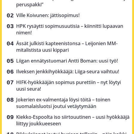
peruspakki”
Ville Koivunen: jättisopimus!
HPK rysäytti sopimusuutisia – kiinnitti lupaavan
nimen!
Ässät julkisti kapteenistonsa – Leijonien MM-
mitalistista uusi kippari
Liigan ennätystuomari Antti Boman: uusi työ!
Ilveksen jenkkihyökkääjä: Liiga-seura vaihtuu!
HIFK-hyökkääjän sopimus purettiin – nyt löytyi
uusi seura!
Jokerien ex-valmentaja löysi töitä – toinen
suomalaisluotsi joutui vetäytymään
Kiekko-Espoolta iso siirtouutinen – uusi hyökkääjä
liittyy joukkueeseen