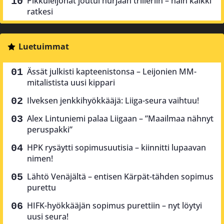
Pikkuleijonat joutui hurjaan trilleriin – näin kaikki
ratkesi
Luetuimmat
Ässät julkisti kapteenistonsa – Leijonien MM-
mitalistista uusi kippari
Ilveksen jenkkihyökkääjä: Liiga-seura vaihtuu!
Alex Lintuniemi palaa Liigaan – ”Maailmaa nähnyt
peruspakki”
HPK rysäytti sopimusuutisia – kiinnitti lupaavan
nimen!
Lähtö Venäjältä – entisen Kärpät-tähden sopimus
purettu
HIFK-hyökkääjän sopimus purettiin – nyt löytyi
uusi seura!