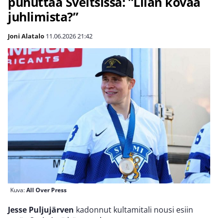
puhuttaa Sveitsissä: ”Liian kovaa
juhlimista?”
Joni Alatalo
11.06.2026
21:42
Kuva:
All Over Press
Jesse Puljujärven
kadonnut kultamitali nousi esiin