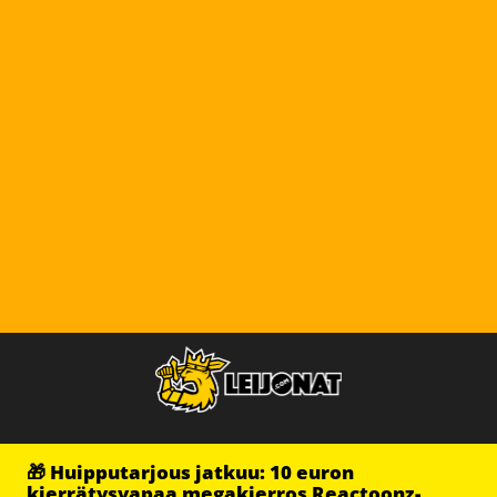
🎁 Huipputarjous jatkuu: 10 euron
kierrätysvapaa megakierros Reactoonz-