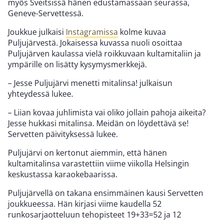
myös Sveitsissä hänen edustamassaan seurassa,
Geneve-Servettessä.
Joukkue julkaisi
Instagramissa
kolme kuvaa
Puljujärvestä. Jokaisessa kuvassa nuoli osoittaa
Puljujärven kaulassa vielä roikkuvaan kultamitaliin ja
ympärille on lisätty kysymysmerkkejä.
– Jesse Puljujärvi menetti mitalinsa! julkaisun
yhteydessä lukee.
– Liian kovaa juhlimista vai oliko jollain pahoja aikeita?
Jesse hukkasi mitalinsa. Meidän on löydettävä se!
Servetten päivityksessä lukee.
Puljujärvi on kertonut aiemmin, että hänen
kultamitalinsa varastettiin viime viikolla Helsingin
keskustassa karaokebaarissa.
Puljujärvellä on takana ensimmäinen kausi Servetten
joukkueessa. Hän kirjasi viime kaudella 52
runkosarjaotteluun tehopisteet 19+33=52 ja 12