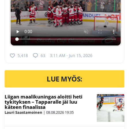
5,418
63
3:11 AM · Jun 15, 2026
LUE MYÖS:
Liigan maalikuningas aloitti heti
tykityksen – Tapparalle jäi luu
käteen finaalissa
Lauri Saastamoinen
|
08.08.2026
19:35