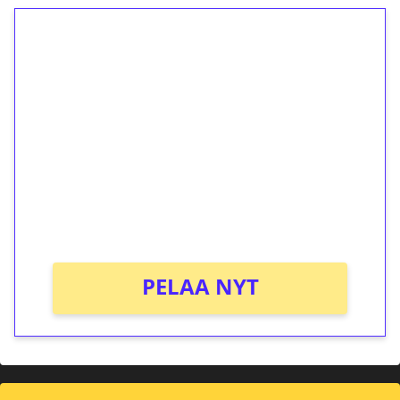
1€ = 10€ arvosta
ilmaiskierroksia ilman
kierrätystä!
Talleta 1€
Saat heti 50 ilmaiskierrosta Tuohi 1000 -
peliin (arvo 0,20€ per kierros)!
Ei kierrätysvaatimusta!
PELAA NYT