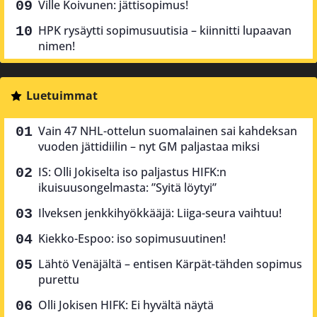
Ville Koivunen: jättisopimus!
HPK rysäytti sopimusuutisia – kiinnitti lupaavan
nimen!
Luetuimmat
Vain 47 NHL-ottelun suomalainen sai kahdeksan
vuoden jättidiilin – nyt GM paljastaa miksi
IS: Olli Jokiselta iso paljastus HIFK:n
ikuisuusongelmasta: ”Syitä löytyi”
Ilveksen jenkkihyökkääjä: Liiga-seura vaihtuu!
Kiekko-Espoo: iso sopimusuutinen!
Lähtö Venäjältä – entisen Kärpät-tähden sopimus
purettu
Olli Jokisen HIFK: Ei hyvältä näytä