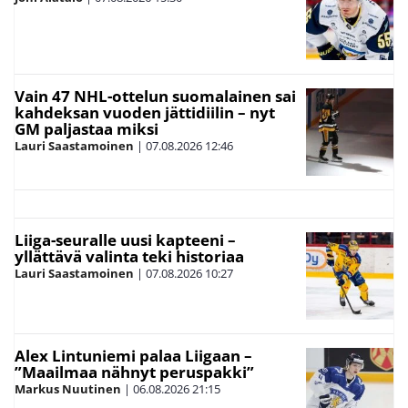
Vain 47 NHL-ottelun suomalainen sai
kahdeksan vuoden jättidiilin – nyt
GM paljastaa miksi
Lauri Saastamoinen
|
07.08.2026
12:46
Liiga-seuralle uusi kapteeni –
yllättävä valinta teki historiaa
Lauri Saastamoinen
|
07.08.2026
10:27
Alex Lintuniemi palaa Liigaan –
”Maailmaa nähnyt peruspakki”
Markus Nuutinen
|
06.08.2026
21:15