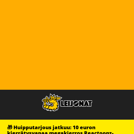
🎁 Huipputarjous jatkuu: 10 euron
kierrätysvapaa megakierros Reactoonz-