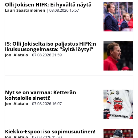
Olli Jokisen HIFK: Ei hyvältä näytä
Lauri Saastamoinen
|
08.08.2026
15:57
IS: Olli Jokiselta iso paljastus HIFK:n
ikuisuusongelmasta: ”Syitä löytyi”
Joni Alatalo
|
07.08.2026
21:59
Nyt se on varmaa: Ketterän
kohtalolle sinetti!
Joni Alatalo
|
07.08.2026
16:07
Kiekko-Espoo: iso sopimusuutinen!
Joni Alatalo
|
07.08.2026
15:30