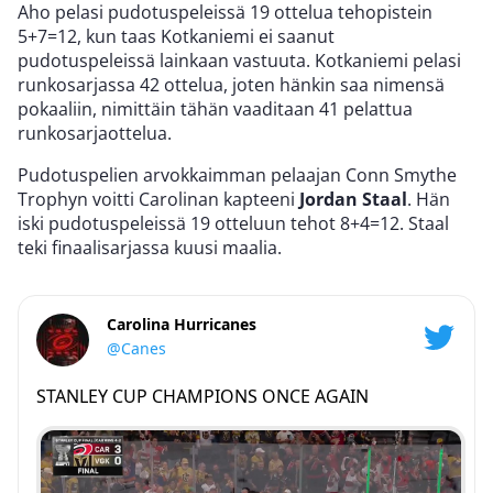
Aho pelasi pudotuspeleissä 19 ottelua tehopistein
5+7=12, kun taas Kotkaniemi ei saanut
pudotuspeleissä lainkaan vastuuta. Kotkaniemi pelasi
runkosarjassa 42 ottelua, joten hänkin saa nimensä
pokaaliin, nimittäin tähän vaaditaan 41 pelattua
runkosarjaottelua.
Pudotuspelien arvokkaimman pelaajan Conn Smythe
Trophyn voitti Carolinan kapteeni
Jordan Staal
. Hän
iski pudotuspeleissä 19 otteluun tehot 8+4=12. Staal
teki finaalisarjassa kuusi maalia.
Carolina Hurricanes
@Canes
STANLEY CUP CHAMPIONS ONCE AGAIN