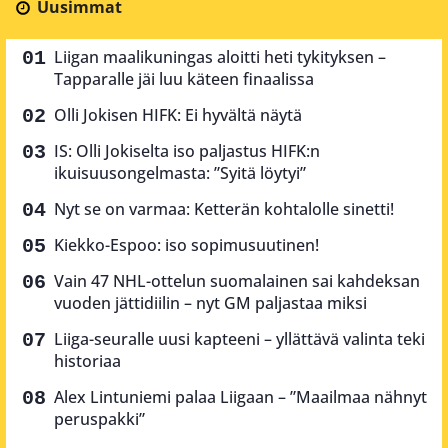
Uusimmat
Liigan maalikuningas aloitti heti tykityksen –
Tapparalle jäi luu käteen finaalissa
Olli Jokisen HIFK: Ei hyvältä näytä
IS: Olli Jokiselta iso paljastus HIFK:n
ikuisuusongelmasta: ”Syitä löytyi”
Nyt se on varmaa: Ketterän kohtalolle sinetti!
Kiekko-Espoo: iso sopimusuutinen!
Vain 47 NHL-ottelun suomalainen sai kahdeksan
vuoden jättidiilin – nyt GM paljastaa miksi
Liiga-seuralle uusi kapteeni – yllättävä valinta teki
historiaa
Alex Lintuniemi palaa Liigaan – ”Maailmaa nähnyt
peruspakki”