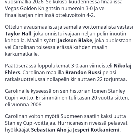
vuosimallia 2026. Se kukisti kuudennessa finaalissa
Vegas Golden Knightsin numeroin 3-0 ja vei
finaalisarjan nimiinsä otteluvoitoin 4-2.
Ottelun avausmaalista ja samalla voittomaalista vastasi
Taylor Hall
, joka onnistui vajaan neljän peliminuutin
kohdalla. Maalin syötti
Jackson Blake
, joka puolestaan
vei Carolinan toisessa erässä kahden maalin
karkumatkalle.
Päätöserässä loppulukemat 3-0:aan viimeisteli
Nikolaj
Ehlers
. Carolinan maalilla
Brandon Bussi
pelasi
ratkaisuottelussa nollapelin kirjauttaen 22 torjuntaa.
Carolinalle kyseessä on sen historian toinen Stanley
Cupin voitto. Ensimmäinen tuli tasan 20 vuotta sitten,
eli vuonna 2006.
Carolinan voiton myötä Suomeen saatiin kaksi uutta
Stanley Cup -voittajaa. Hurricanesin riveissä pelaavat
hyökkääjät
Sebastian Aho
ja
Jesperi Kotkaniemi
.