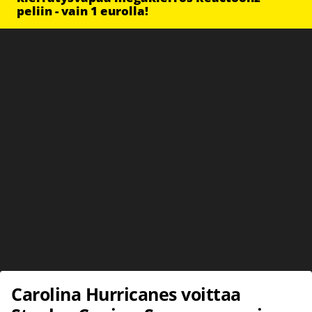
peliin - vain 1 eurolla!
Carolina Hurricanes voittaa