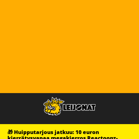
🎁 Huipputarjous jatkuu: 10 euron
kierrätysvapaa megakierros Reactoonz-