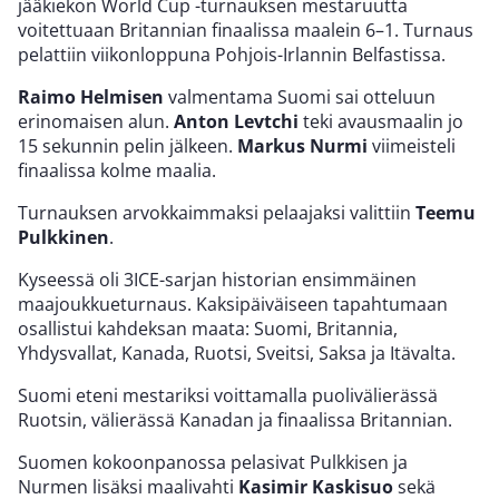
jääkiekon World Cup -turnauksen mestaruutta
voitettuaan Britannian finaalissa maalein 6–1. Turnaus
pelattiin viikonloppuna Pohjois-Irlannin Belfastissa.
Raimo Helmisen
valmentama Suomi sai otteluun
erinomaisen alun.
Anton Levtchi
teki avausmaalin jo
15 sekunnin pelin jälkeen.
Markus Nurmi
viimeisteli
finaalissa kolme maalia.
Turnauksen arvokkaimmaksi pelaajaksi valittiin
Teemu
Pulkkinen
.
Kyseessä oli 3ICE-sarjan historian ensimmäinen
maajoukkueturnaus. Kaksipäiväiseen tapahtumaan
osallistui kahdeksan maata: Suomi, Britannia,
Yhdysvallat, Kanada, Ruotsi, Sveitsi, Saksa ja Itävalta.
Suomi eteni mestariksi voittamalla puolivälierässä
Ruotsin, välierässä Kanadan ja finaalissa Britannian.
Suomen kokoonpanossa pelasivat Pulkkisen ja
Nurmen lisäksi maalivahti
Kasimir Kaskisuo
sekä