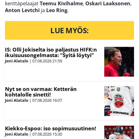
kenttäpelaajat
Teemu Kivihalme
,
Oskari Laaksonen
,
Anton Levtchi
ja
Leo Ring
.
LUE MYÖS:
IS: Olli Jokiselta iso paljastus HIFK:n
ikuisuusongelmasta: ”Syitä löytyi”
Joni Alatalo
|
07.08.2026
21:59
Nyt se on varmaa: Ketterän
kohtalolle sinetti!
Joni Alatalo
|
07.08.2026
16:07
Kiekko-Espoo: iso sopimusuutinen!
Joni Alatalo
|
07.08.2026
15:30