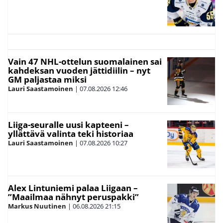
Vain 47 NHL-ottelun suomalainen sai
kahdeksan vuoden jättidiilin – nyt
GM paljastaa miksi
Lauri Saastamoinen
|
07.08.2026
12:46
Liiga-seuralle uusi kapteeni –
yllättävä valinta teki historiaa
Lauri Saastamoinen
|
07.08.2026
10:27
Alex Lintuniemi palaa Liigaan –
”Maailmaa nähnyt peruspakki”
Markus Nuutinen
|
06.08.2026
21:15