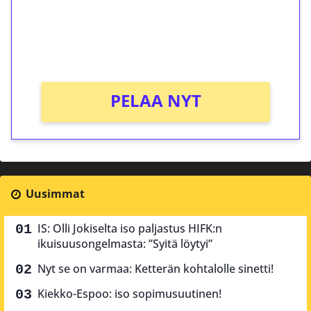
Saat heti 50 ilmaiskierrosta Tuohi 1000 -
peliin (arvo 0,20€ per kierros)!
Ei kierrätysvaatimusta!
PELAA NYT
Uusimmat
IS: Olli Jokiselta iso paljastus HIFK:n
ikuisuusongelmasta: ”Syitä löytyi”
Nyt se on varmaa: Ketterän kohtalolle sinetti!
Kiekko-Espoo: iso sopimusuutinen!