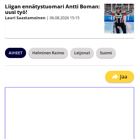
Liigan ennätystuomari Antti Boman:
uusi työ!
Lauri Saastamoinen
|
06.08.2026
15:15
AIHEET
Helminen Raimo
Leijonat
Suomi
Jaa
1€ = 10€ arvosta
ilmaiskierroksia ilman
kierrätystä!
Talleta 1€