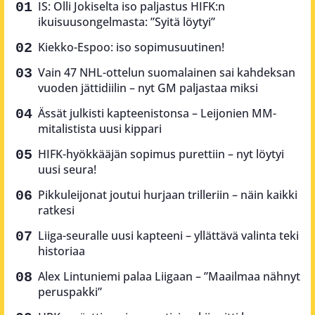
IS: Olli Jokiselta iso paljastus HIFK:n
ikuisuusongelmasta: ”Syitä löytyi”
Kiekko-Espoo: iso sopimusuutinen!
Vain 47 NHL-ottelun suomalainen sai kahdeksan
vuoden jättidiilin – nyt GM paljastaa miksi
Ässät julkisti kapteenistonsa – Leijonien MM-
mitalistista uusi kippari
HIFK-hyökkääjän sopimus purettiin – nyt löytyi
uusi seura!
Pikkuleijonat joutui hurjaan trilleriin – näin kaikki
ratkesi
Liiga-seuralle uusi kapteeni – yllättävä valinta teki
historiaa
Alex Lintuniemi palaa Liigaan – ”Maailmaa nähnyt
peruspakki”