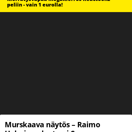
peliin - vain 1 eurolla!
Murskaava näytös – Raimo