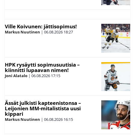
Ville Koivunen: jättisopimus!
Markus Nuutinen
|
06.08.2026
18:27
HPK rysäytti sopimusuutisia –
kiinnitti lupaavan nimen!
Joni Alatalo
|
06.08.2026
17:15
Ässät julkisti kapteenistonsa –
Leijonien MM-mitalistista uusi
kippari
Markus Nuutinen
|
06.08.2026
16:15