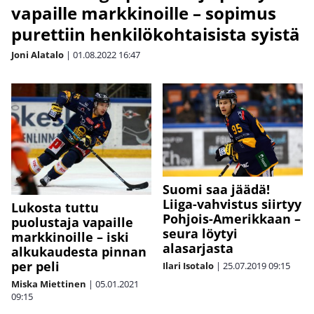
vapaille markkinoille – sopimus
purettiin henkilökohtaisista syistä
Joni Alatalo
|
01.08.2022
16:47
Suomi saa jäädä!
Liiga-vahvistus siirtyy
Lukosta tuttu
Pohjois-Amerikkaan –
puolustaja vapaille
seura löytyi
markkinoille – iski
alasarjasta
alkukaudesta pinnan
per peli
Ilari Isotalo
|
25.07.2019
09:15
Miska Miettinen
|
05.01.2021
09:15