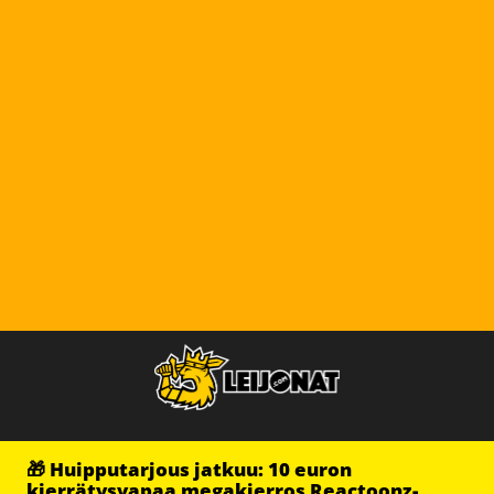
🎁 Huipputarjous jatkuu: 10 euron
kierrätysvapaa megakierros Reactoonz-