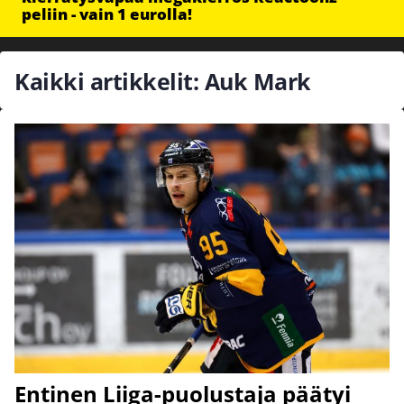
peliin - vain 1 eurolla!
Kaikki artikkelit: Auk Mark
Entinen Liiga-puolustaja päätyi