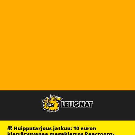
🎁 Huipputarjous jatkuu: 10 euron
kierrätysvapaa megakierros Reactoonz-