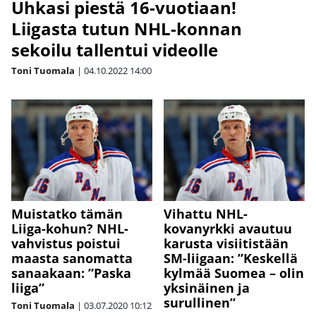
Uhkasi piestä 16-vuotiaan!
Liigasta tutun NHL-konnan
sekoilu tallentui videolle
Toni Tuomala
|
04.10.2022
14:00
Muistatko tämän
Vihattu NHL-
Liiga-kohun? NHL-
kovanyrkki avautuu
vahvistus poistui
karusta visiitistään
maasta sanomatta
SM-liigaan: ”Keskellä
sanaakaan: ”Paska
kylmää Suomea – olin
liiga”
yksinäinen ja
surullinen”
Toni Tuomala
|
03.07.2020
10:12