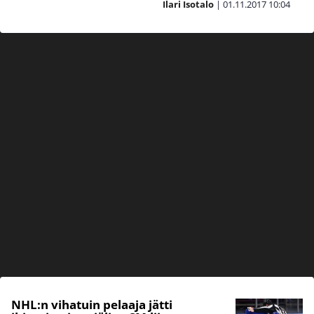
Ilari Isotalo
|
01.11.2017
10:04
NHL:n vihatuin pelaaja jätti