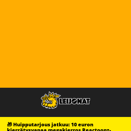
🎁 Huipputarjous jatkuu: 10 euron
kierrätysvapaa megakierros Reactoonz-