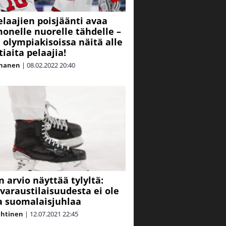
laajien poisjäänti avaa
onelle nuorelle tähdelle –
 olympiakisoissa näitä alle
tiaita pelaajia!
nnanen
|
08.02.2022
20:40
n arvio näyttää tylyltä:
varaustilaisuudesta ei ole
a suomalaisjuhlaa
ahtinen
|
12.07.2021
22:45