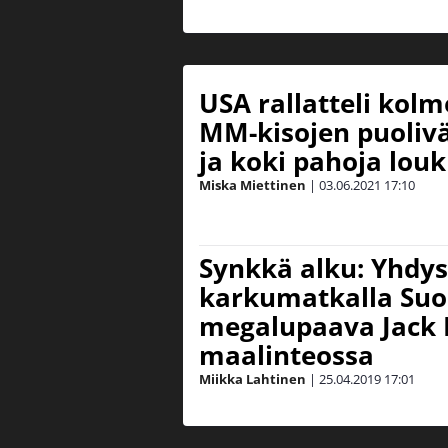
USA rallatteli kolm
MM-kisojen puolivä
ja koki pahoja lou
Miska Miettinen
|
03.06.2021
17:10
Synkkä alku: Yhdys
karkumatkalla Suo
megalupaava Jack
maalinteossa
Miikka Lahtinen
|
25.04.2019
17:01