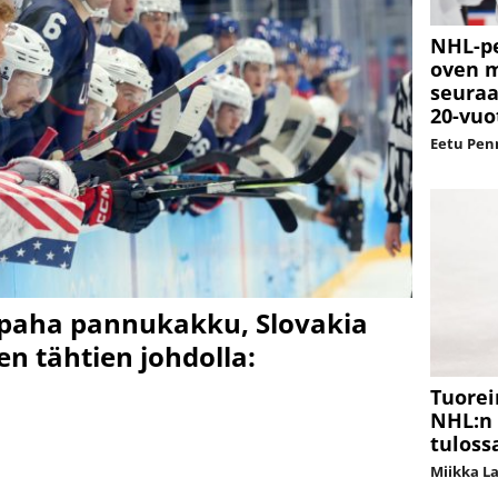
NHL-pe
oven m
seuraa
20-vuo
Eetu Pe
 paha pannukakku, Slovakia
jen tähtien johdolla:
Tuorei
NHL:n 
tuloss
Miikka L