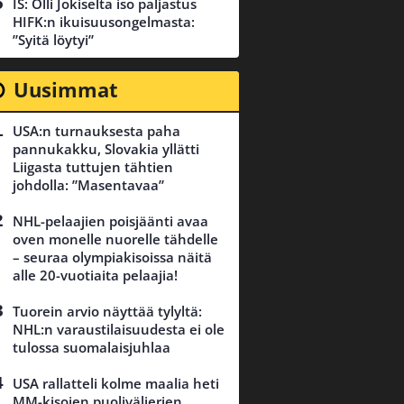
IS: Olli Jokiselta iso paljastus
HIFK:n ikuisuusongelmasta:
”Syitä löytyi”
Uusimmat
USA:n turnauksesta paha
pannukakku, Slovakia yllätti
Liigasta tuttujen tähtien
johdolla: ”Masentavaa”
NHL-pelaajien poisjäänti avaa
oven monelle nuorelle tähdelle
– seuraa olympiakisoissa näitä
alle 20-vuotiaita pelaajia!
Tuorein arvio näyttää tylyltä:
NHL:n varaustilaisuudesta ei ole
tulossa suomalaisjuhlaa
USA rallatteli kolme maalia heti
MM-kisojen puolivälierien