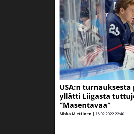
USA:n turnauksesta
yllätti Liigasta tuttu
”Masentavaa”
Miska Miettinen
|
16.02.2022
22:40