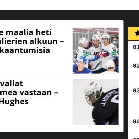
e maalia heti
lierien alkuun –
kkaantumisia
vallat
mea vastaan –
 Hughes