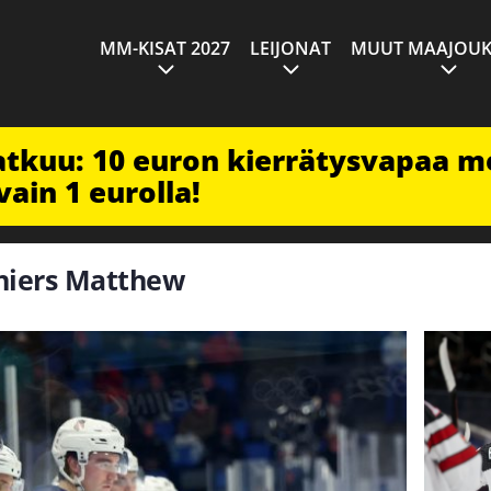
MM-KISAT 2027
LEIJONAT
MUUT MAAJOUK
jatkuu: 10 euron kierrätysvapaa m
vain 1 eurolla!
eniers Matthew