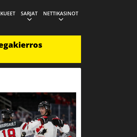
KUEET
SARJAT
NETTIKASINOT
egakierros