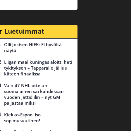
Luetuimmat
Olli Jokisen HIFK: Ei hyvältä
näytä
Liigan maalikuningas aloitti heti
tykityksen – Tapparalle jäi luu
käteen finaalissa
Vain 47 NHL-ottelun
suomalainen sai kahdeksan
vuoden jättidiilin – nyt GM
paljastaa miksi
Kiekko-Espoo: iso
sopimusuutinen!