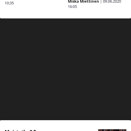
Miska Miettinen
|
09.06.2020
10:35
16:05