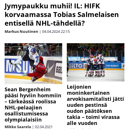
Jymypaukku muhii! IL: HIFK
korvaamassa Tobias Salmelaisen
entisellä NHL-tähdellä?
Markus Nuutinen
|
04.04.2024
22:15
Leijonien
Sean Bergenheim
moninkertainen
pääsi hyviin hommiin
arvokisamitalisti jätti
– tärkeässä roolissa
uuden pestinsä
NHL-pelaajien
oudon päätöksen
osallistumisessa
takia – toimi virassa
olympialaisiin
alle vuoden
Mikko Saarela
|
02.04.2021