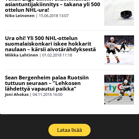
asiantuntijakiinnitys – takana yli 500
ottelun NHL-ura!
Niko Leinonen
|
15.06.2018
13:07
Ura ohi! Yli 500 NHL-ottelun
suomalaiskonkari iskee hokkarit
naulaan – kärsii aivotärähdyksestä
Miikka Lahtinen
|
01.02.2018
11:18
Sean Bergenheim palaa Ruotsiin
tuttuun seuraan – ”Lehkosen
lähdettyä vapautui paikka”
Joni Ahokas
|
04.11.2016
16:00
Lataa lisää