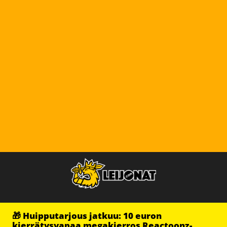
🎁 Huipputarjous jatkuu: 10 euron
kierrätysvapaa megakierros Reactoonz-