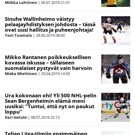
Miikka Lahtinen
|
06.07.2019
21:31
Sinuhe Wallinheimo väistyy
pelaajayhdistyksen johdosta – tässä
ovat uusi hallitus ja puheenjohtaja!
Toni Tuomala
|
28.06.2019
08:00
Mikko Rantanen poikkeuksellisen
kovassa iskussa – tällaiseen
suomalaiset pystyvät vain harvoin
Miska Miettinen
|
29.04.2019
14:30
Ura kokonaan ohi! Yli 500 NHL-pelin
Sean Bergenheimin elämä meni
uusiksi: ”Tuntui, että nyt on paukut
loppu”
Ilari Isotalo
|
08.07.2018
22:13
Telian Liiga-tiimiin ensimmäinen