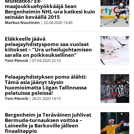
Muistatko? Ex-
maajoukkuehyökkääjä Sean
Bergenheimin NHL-ura katkesi kuin
seinään keväällä 2015
Markus Nuutinen
|
22.04.2020
13:40
Eläkkeelle jäävä
pelaajayhdistyspomo saa vuolaat
kiitokset – ”Ura urheilujohtamisen
saralla on poikkeuksellinen”
Toni Pönniö
|
07.04.2020
22:10
Pelaajayhdistyksen pomo älähti:
Tämä asia jäänyt täysin
huomioimatta Liigan Tallinnassa
pelatuissa peleissä!
Toni Pönniö
|
26.01.2020
14:15
Bergenheim ja Teräväinen juhlivat
Bermuda-turnauksen voittoa –
Laineelle ja Barkoville jälleen
finaalitappio