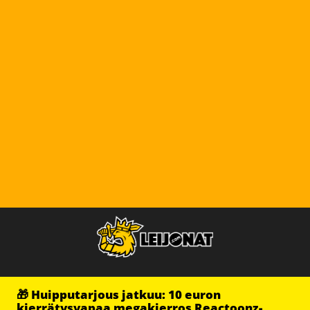
🎁 Huipputarjous jatkuu: 10 euron
kierrätysvapaa megakierros Reactoonz-