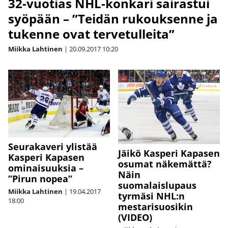
32-vuotias NHL-konkari sairastui
syöpään – ”Teidän rukouksenne ja
tukenne ovat tervetulleita”
Miikka Lahtinen
|
20.09.2017
10:20
Seurakaveri ylistää
Jäikö Kasperi Kapasen
Kasperi Kapasen
osumat näkemättä?
ominaisuuksia –
Näin
”Pirun nopea”
suomalaislupaus
Miikka Lahtinen
|
19.04.2017
tyrmäsi NHL:n
18:00
mestarisuosikin
(VIDEO)