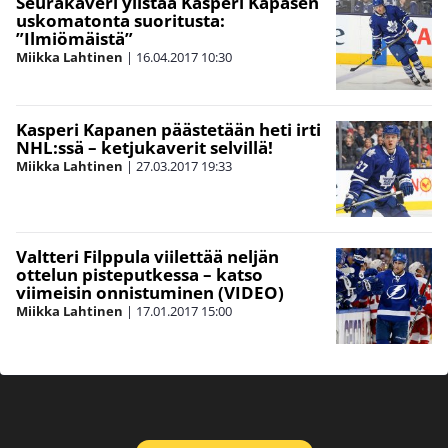
Seurakaveri ylistää Kasperi Kapasen
uskomatonta suoritusta:
”Ilmiömäistä”
Miikka Lahtinen
|
16.04.2017
10:30
Kasperi Kapanen päästetään heti irti
NHL:ssä – ketjukaverit selvillä!
Miikka Lahtinen
|
27.03.2017
19:33
Valtteri Filppula viilettää neljän
ottelun pisteputkessa – katso
viimeisin onnistuminen (VIDEO)
Miikka Lahtinen
|
17.01.2017
15:00