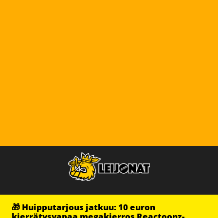
🎁 Huipputarjous jatkuu: 10 euron
kierrätysvapaa megakierros Reactoonz-