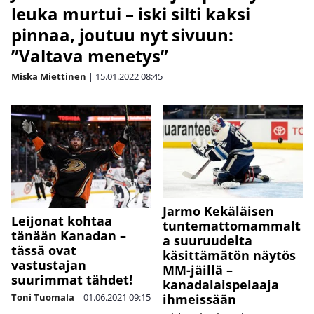
leuka murtui – iski silti kaksi
pinnaa, joutuu nyt sivuun:
”Valtava menetys”
Miska Miettinen
|
15.01.2022
08:45
Jarmo Kekäläisen
Leijonat kohtaa
tuntemattomammalt
tänään Kanadan –
a suuruudelta
tässä ovat
käsittämätön näytös
vastustajan
MM-jäillä –
suurimmat tähdet!
kanadalaispelaaja
Toni Tuomala
|
01.06.2021
09:15
ihmeissään