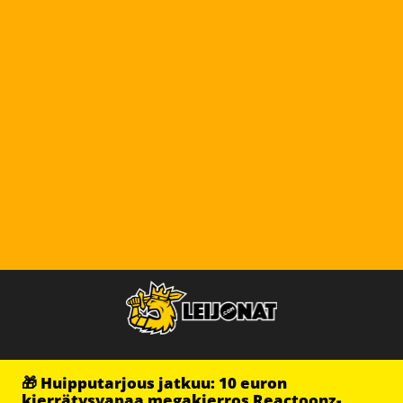
🎁 Huipputarjous jatkuu: 10 euron
kierrätysvapaa megakierros Reactoonz-