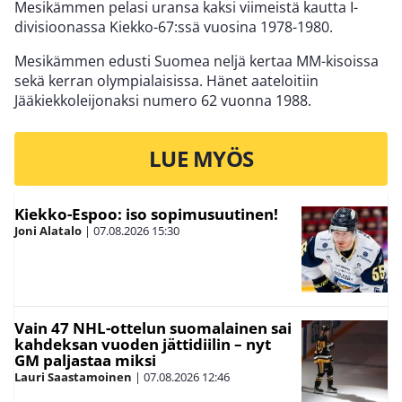
Mesikämmen pelasi uransa kaksi viimeistä kautta I-
divisioonassa Kiekko-67:ssä vuosina 1978-1980.
Mesikämmen edusti Suomea neljä kertaa MM-kisoissa
sekä kerran olympialaisissa. Hänet aateloitiin
Jääkiekkoleijonaksi numero 62 vuonna 1988.
LUE MYÖS
Kiekko-Espoo: iso sopimusuutinen!
Joni Alatalo
|
07.08.2026
15:30
Vain 47 NHL-ottelun suomalainen sai
kahdeksan vuoden jättidiilin – nyt
GM paljastaa miksi
Lauri Saastamoinen
|
07.08.2026
12:46