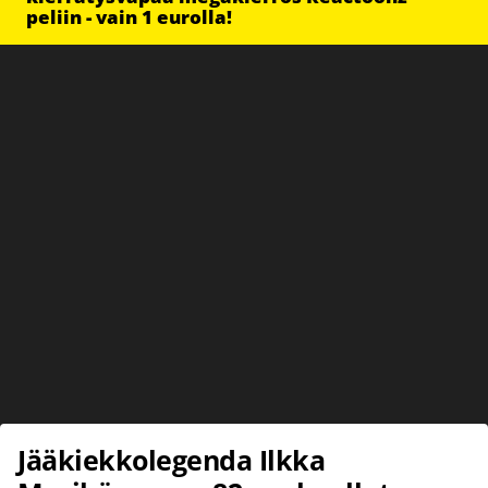
peliin - vain 1 eurolla!
Jääkiekkolegenda Ilkka