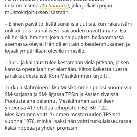
ensimmäisenä
Ilta-Sanomat
, joka julkaisi pojan
muistokirjoituksen isästään.
– Eilinen päivä toi lisää surullisia uutisia, kun rakas isäni
nukkui pois rauhallisesti sairauden uuvuttamana. Isä
oli herkkä ihminen, joka aina puolusti heikommassa
asemassa olevia. Hän oli erittäin oikeudenmukainen ja
lojaali ympärillään oleville ihmisille.
– Suru ja kaipaus tulee kestämään vielä pitkään, ja sen
kanssa opetellaan nyt elämään. Kiitos kaikesta tuesta
ja rakkaudesta isä, Roni Mesikämmen kirjoitti.
Turkulaislähtöinen Ilkka Mesikämmen pelasi Suomessa
SM-sarjassa ja SM-liigassa TPS:n ja Ässien riveissä.
Puolustajana pelannut Mesikämmen sai tililleen
yhteensä 417 ottelua tehopistein 62+60=122.
Mesikämmen voitti Suomen mestaruuden TPS:ssä
vuonna 1976, minkä lisäksi hän voitti turkulaisseurassa
kaksi hopeaa ja yhden pronssin.