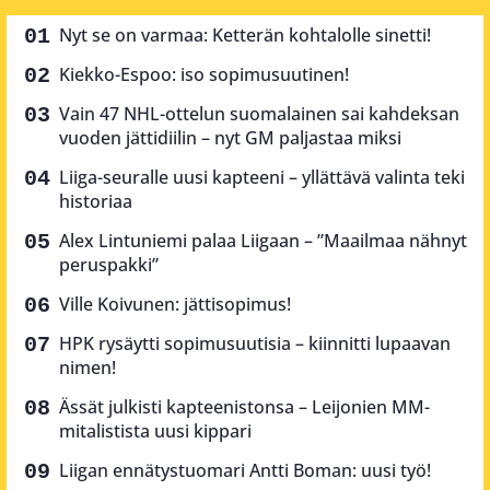
Nyt se on varmaa: Ketterän kohtalolle sinetti!
Kiekko-Espoo: iso sopimusuutinen!
Vain 47 NHL-ottelun suomalainen sai kahdeksan
vuoden jättidiilin – nyt GM paljastaa miksi
Liiga-seuralle uusi kapteeni – yllättävä valinta teki
historiaa
Alex Lintuniemi palaa Liigaan – ”Maailmaa nähnyt
peruspakki”
Ville Koivunen: jättisopimus!
HPK rysäytti sopimusuutisia – kiinnitti lupaavan
nimen!
Ässät julkisti kapteenistonsa – Leijonien MM-
mitalistista uusi kippari
Liigan ennätystuomari Antti Boman: uusi työ!