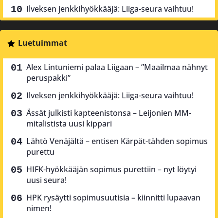
Ilveksen jenkkihyökkääjä: Liiga-seura vaihtuu!
Luetuimmat
Alex Lintuniemi palaa Liigaan – ”Maailmaa nähnyt
peruspakki”
Ilveksen jenkkihyökkääjä: Liiga-seura vaihtuu!
Ässät julkisti kapteenistonsa – Leijonien MM-
mitalistista uusi kippari
Lähtö Venäjältä – entisen Kärpät-tähden sopimus
purettu
HIFK-hyökkääjän sopimus purettiin – nyt löytyi
uusi seura!
HPK rysäytti sopimusuutisia – kiinnitti lupaavan
nimen!