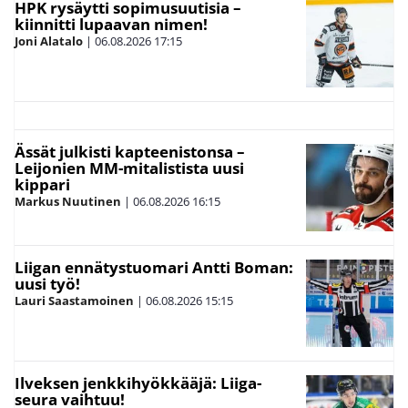
HPK rysäytti sopimusuutisia –
kiinnitti lupaavan nimen!
Joni Alatalo
|
06.08.2026
17:15
Ässät julkisti kapteenistonsa –
Leijonien MM-mitalistista uusi
kippari
Markus Nuutinen
|
06.08.2026
16:15
Liigan ennätystuomari Antti Boman:
uusi työ!
Lauri Saastamoinen
|
06.08.2026
15:15
Ilveksen jenkkihyökkääjä: Liiga-
seura vaihtuu!