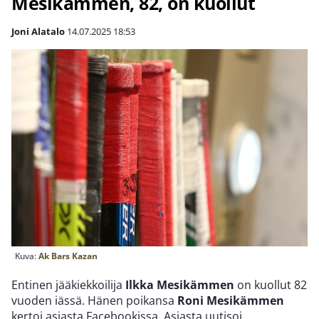
Mesikämmen, 82, on kuollut
Joni Alatalo
14.07.2025
18:53
Kuva:
Ak Bars Kazan
Entinen jääkiekkoilija
Ilkka Mesikämmen
on kuollut 82
vuoden iässä. Hänen poikansa
Roni Mesikämmen
kertoi asiasta Facebookissa. Asiasta uutisoi