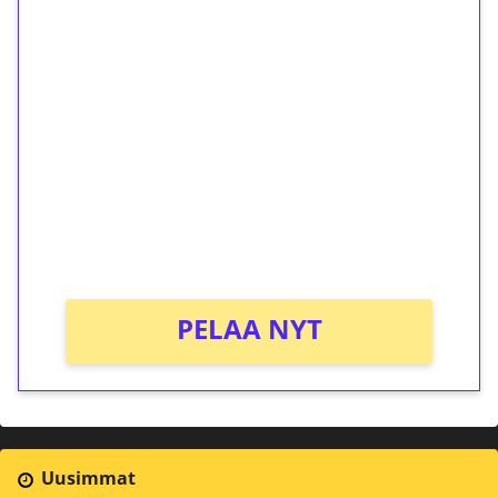
1€ = 10€ arvosta
ilmaiskierroksia ilman
kierrätystä!
Talleta 1€
Saat heti 50 ilmaiskierrosta Tuohi 1000 -
peliin (arvo 0,20€ per kierros)!
Ei kierrätysvaatimusta!
PELAA NYT
Uusimmat