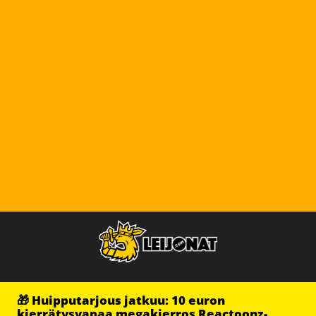
🎁 Huipputarjous jatkuu: 10 euron
kierrätysvapaa megakierros Reactoonz-