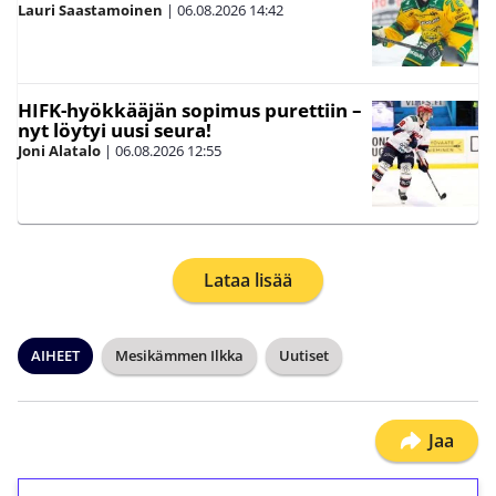
Lauri Saastamoinen
|
06.08.2026
14:42
HIFK-hyökkääjän sopimus purettiin –
nyt löytyi uusi seura!
Joni Alatalo
|
06.08.2026
12:55
Lataa lisää
AIHEET
Mesikämmen Ilkka
Uutiset
Jaa