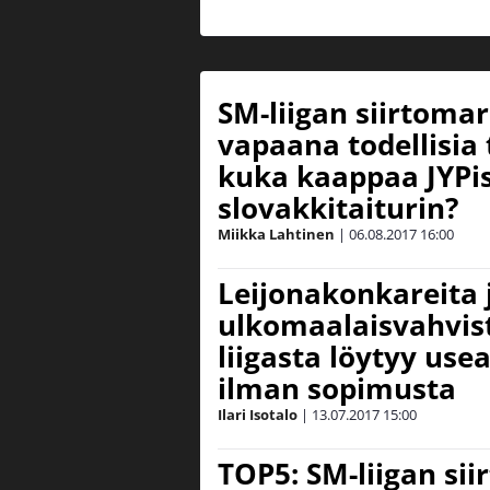
SM-liigan siirtomar
vapaana todellisia 
kuka kaappaa JYPis
slovakkitaiturin?
Miikka Lahtinen
|
06.08.2017
16:00
Leijonakonkareita 
ulkomaalaisvahvist
liigasta löytyy use
ilman sopimusta
Ilari Isotalo
|
13.07.2017
15:00
TOP5: SM-liigan sii