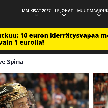
MM-KISAT 2027
LEIJONAT
MUUT MAAJOUK
jatkuu: 10 euron kierrätysvapaa m
vain 1 eurolla!
ave Spina