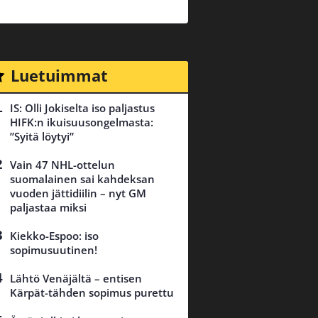
Luetuimmat
IS: Olli Jokiselta iso paljastus
HIFK:n ikuisuusongelmasta:
”Syitä löytyi”
Vain 47 NHL-ottelun
suomalainen sai kahdeksan
vuoden jättidiilin – nyt GM
paljastaa miksi
Kiekko-Espoo: iso
sopimusuutinen!
Lähtö Venäjältä – entisen
Kärpät-tähden sopimus purettu