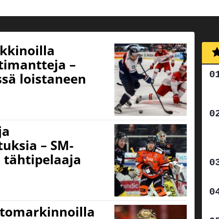
kkinoilla
timantteja –
sä loistaneen
ja
uksia – SM-
a tähtipelaaja
rtomarkinnoilla