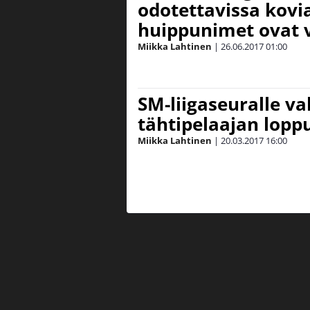
odotettavissa kovia
huippunimet ovat v
Miikka Lahtinen
|
26.06.2017
01:00
SM-liigaseuralle va
tähtipelaajan lopp
Miikka Lahtinen
|
20.03.2017
16:00