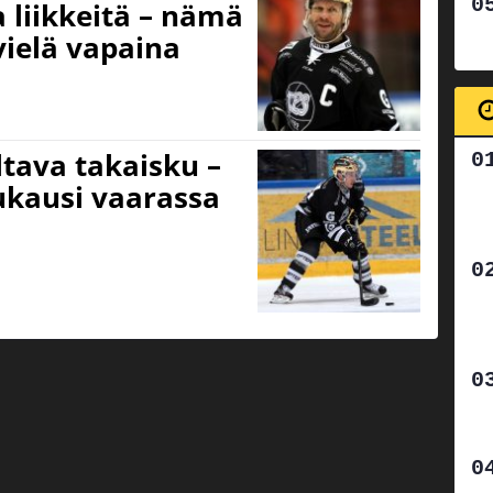
 liikkeitä – nämä
ielä vapaina
ltava takaisku –
ukausi vaarassa