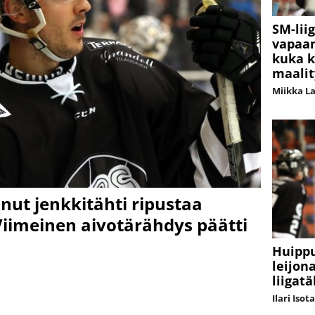
SM-lii
vapaan
kuka 
maalit
Miikka L
anut jenkkitähti ripustaa
Viimeinen aivotärähdys päätti
Huippu
leijon
liigat
Ilari Isot