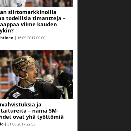
gan siirtomarkkinoilla
a todellisia timantteja –
kaappaa viime kauden
ykin?
ahtinen
|
16.09.2017
00:00
vahvistuksia ja
ataitureita – nämä SM-
ähdet ovat yhä työttömiä
alo
|
31.08.2017
22:53