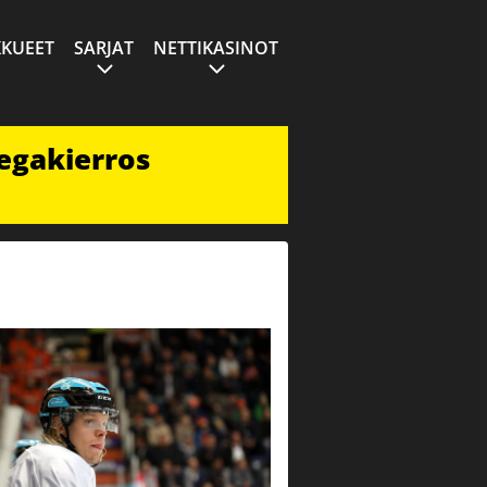
KUEET
SARJAT
NETTIKASINOT
egakierros