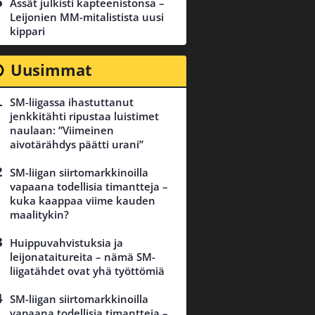
Ässät julkisti kapteenistonsa –
Leijonien MM-mitalistista uusi
kippari
Uusimmat
SM-liigassa ihastuttanut
jenkkitähti ripustaa luistimet
naulaan: ”Viimeinen
aivotärähdys päätti urani”
SM-liigan siirtomarkkinoilla
vapaana todellisia timantteja –
kuka kaappaa viime kauden
maalitykin?
Huippuvahvistuksia ja
leijonataitureita – nämä SM-
liigatähdet ovat yhä työttömiä
SM-liigan siirtomarkkinoilla
vapaana todellisia timantteja –