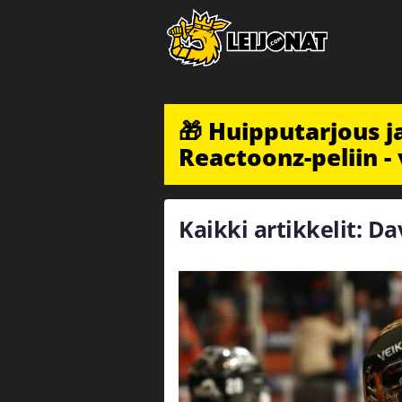
🎁 Huipputarjous 
Reactoonz-peliin - 
Kaikki artikkelit: D