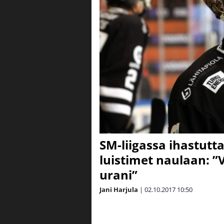
SM-liigassa ihastutt
luistimet naulaan: ”
urani”
Jani Harjula
|
02.10.2017
10:50