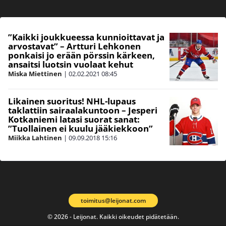
”Kaikki joukkueessa kunnioittavat ja
arvostavat” – Artturi Lehkonen
ponkaisi jo erään pörssin kärkeen,
ansaitsi luotsin vuolaat kehut
Miska Miettinen
|
02.02.2021
08:45
Likainen suoritus! NHL-lupaus
taklattiin sairaalakuntoon – Jesperi
Kotkaniemi latasi suorat sanat:
”Tuollainen ei kuulu jääkiekkoon”
Miikka Lahtinen
|
09.09.2018
15:16
toimitus@leijonat.com
© 2026 - Leijonat. Kaikki oikeudet pidätetään.