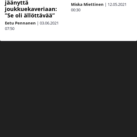
jäänyttä
Miska Miettinen
|
12.05.2021
joukkuekaveriaan:
00:30
”Se oli ällöttävää”
Eetu Pennanen
|
03.06.2021
07:50