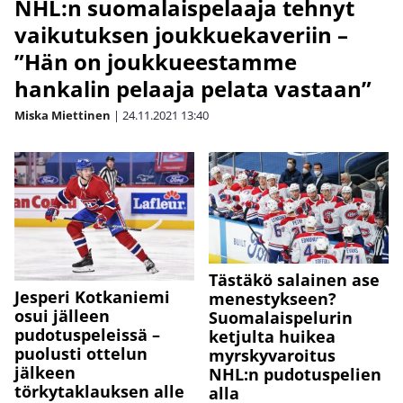
NHL:n suomalaispelaaja tehnyt
vaikutuksen joukkuekaveriin –
”Hän on joukkueestamme
hankalin pelaaja pelata vastaan”
Miska Miettinen
|
24.11.2021
13:40
Tästäkö salainen ase
Jesperi Kotkaniemi
menestykseen?
osui jälleen
Suomalaispelurin
pudotuspeleissä –
ketjulta huikea
puolusti ottelun
myrskyvaroitus
jälkeen
NHL:n pudotuspelien
törkytaklauksen alle
alla