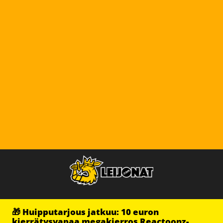
🎁 Huipputarjous jatkuu: 10 euron
kierrätysvapaa megakierros Reactoonz-