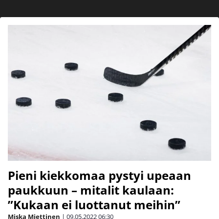
Pieni kiekkomaa pystyi upeaan
paukkuun – mitalit kaulaan:
”Kukaan ei luottanut meihin”
Miska Miettinen
|
09.05.2022
06:30