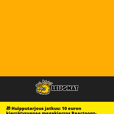
🎁 Huipputarjous jatkuu: 10 euron
kierrätysvapaa megakierros Reactoonz-