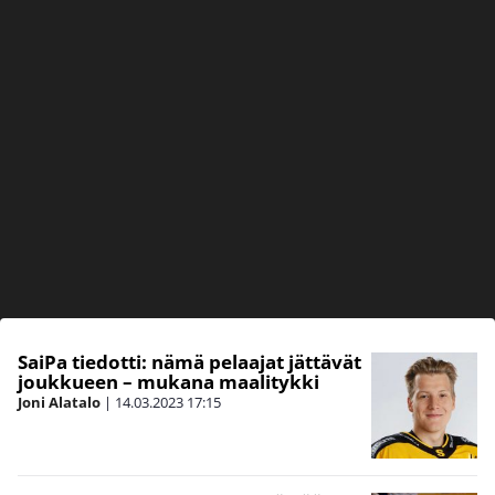
SaiPa tiedotti: nämä pelaajat jättävät
joukkueen – mukana maalitykki
Joni Alatalo
|
14.03.2023
17:15