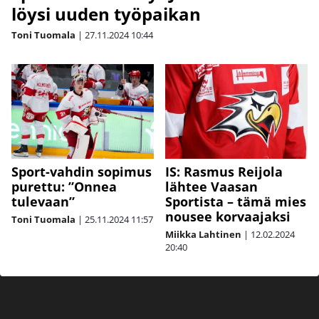
löysi uuden työpaikan
Toni Tuomala
|
27.11.2024
10:44
IS: Rasmus Reijola
Sport-vahdin sopimus
lähtee Vaasan
purettu: ”Onnea
Sportista – tämä mies
tulevaan”
nousee korvaajaksi
Toni Tuomala
|
25.11.2024
11:57
Miikka Lahtinen
|
12.02.2024
20:40