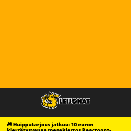
🎁 Huipputarjous jatkuu: 10 euron
kierrätysvapaa megakierros Reactoonz-