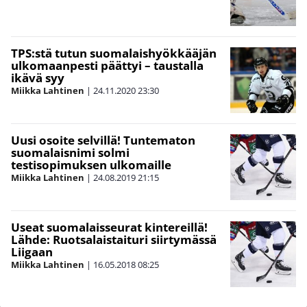
TPS:stä tutun suomalaishyökkääjän
ulkomaanpesti päättyi – taustalla
ikävä syy
Miikka Lahtinen
|
24.11.2020
23:30
Uusi osoite selvillä! Tuntematon
suomalaisnimi solmi
testisopimuksen ulkomaille
Miikka Lahtinen
|
24.08.2019
21:15
Useat suomalaisseurat kintereillä!
Lähde: Ruotsalaistaituri siirtymässä
Liigaan
Miikka Lahtinen
|
16.05.2018
08:25