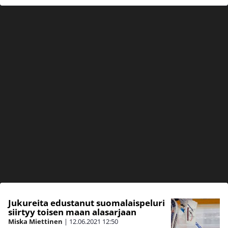
Jukureita edustanut suomalaispeluri
siirtyy toisen maan alasarjaan
Miska Miettinen
|
12.06.2021
12:50