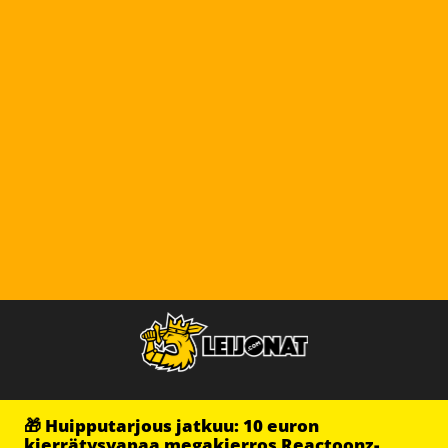
🎁 Huipputarjous jatkuu: 10 euron
kierrätysvapaa megakierros Reactoonz-