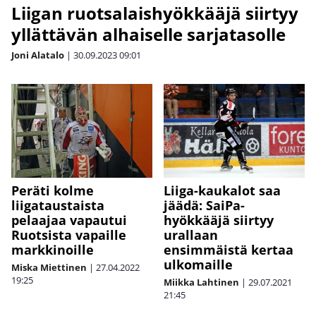
Liigan ruotsalaishyökkääjä siirtyy
yllättävän alhaiselle sarjatasolle
Joni Alatalo
|
30.09.2023
09:01
Peräti kolme
Liiga-kaukalot saa
liigataustaista
jäädä: SaiPa-
pelaajaa vapautui
hyökkääjä siirtyy
Ruotsista vapaille
urallaan
markkinoille
ensimmäistä kertaa
ulkomaille
Miska Miettinen
|
27.04.2022
19:25
Miikka Lahtinen
|
29.07.2021
21:45