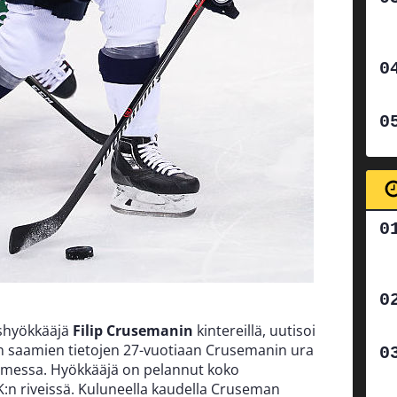
ishyökkääjä
Filip Crusemanin
kintereillä, uutisoi
n saamien tietojen 27-vuotiaan Crusemanin ura
omessa. Hyökkääjä on pelannut koko
:n riveissä.
Kuluneella kaudella Cruseman