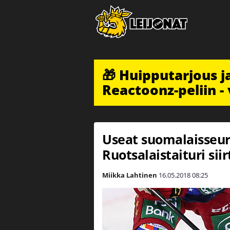
🎁 Huipputarjous 
Reactoonz-peliin - 
Useat suomalaisseura
Ruotsalaistaituri sii
Miikka Lahtinen
16.05.2018
08:25