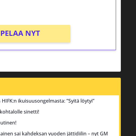
PELAA NYT
tus HIFK:n ikuisuusongelmasta: ”Syitä löytyi”
ohtalolle sinetti!
utinen!
inen sai kahdeksan vuoden jättidiilin – nyt GM