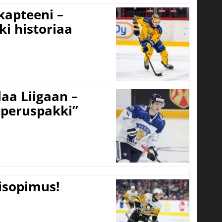
 kapteeni –
ki historiaa
aa Liigaan –
peruspakki”
tisopimus!