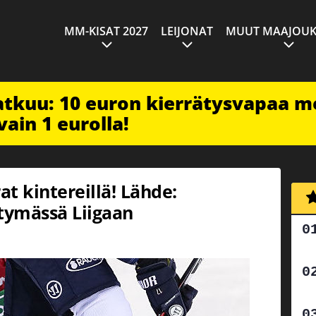
MM-KISAT 2027
LEIJONAT
MUUT MAAJOUK
jatkuu: 10 euron kierrätysvapaa m
vain 1 eurolla!
t kintereillä! Lähde:
rtymässä Liigaan