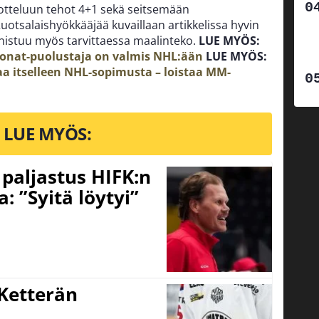
aotteluun tehot 4+1 sekä seitsemään
uotsalaishyökkääjää kuvaillaan artikkelissa hyvin
nnistuu myös tarvittaessa maalinteko.
LUE MYÖS:
ijonat-puolustaja on valmis NHL:ään
LUE MYÖS:
aa itselleen NHL-sopimusta – loistaa MM-
LUE MYÖS:
o paljastus HIFK:n
 ”Syitä löytyi”
Ketterän