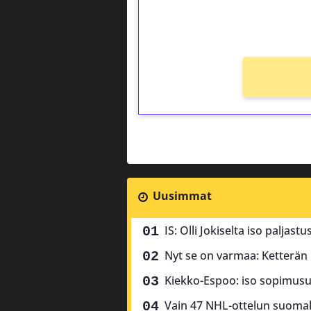
kierros)!
Ei kierrätysvaatimusta!
Uusimmat
IS: Olli Jokiselta iso paljas
Nyt se on varmaa: Ketterän k
Kiekko-Espoo: iso sopimusu
Vain 47 NHL-ottelun suomala