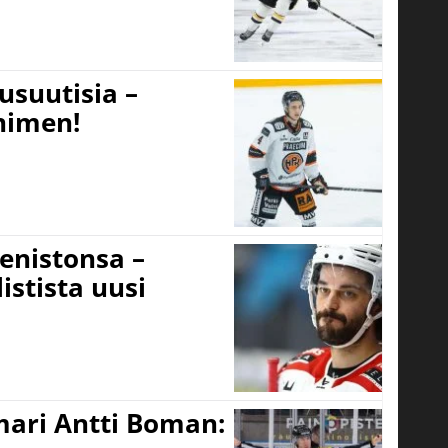
usuutisia –
 nimen!
eenistonsa –
istista uusi
mari Antti Boman: