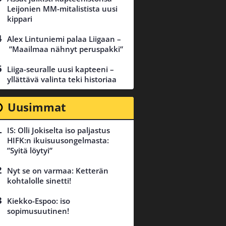
Leijonien MM-mitalistista uusi
kippari
Alex Lintuniemi palaa Liigaan –
”Maailmaa nähnyt peruspakki”
Liiga-seuralle uusi kapteeni –
yllättävä valinta teki historiaa
Uusimmat
IS: Olli Jokiselta iso paljastus
HIFK:n ikuisuusongelmasta:
”Syitä löytyi”
Nyt se on varmaa: Ketterän
kohtalolle sinetti!
Kiekko-Espoo: iso
sopimusuutinen!