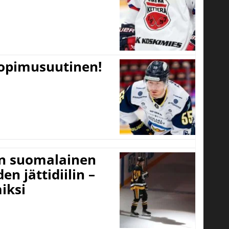
sopimusuutinen!
un suomalainen
n jättidiilin –
iksi