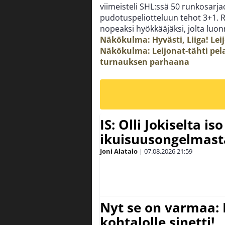
viimeisteli SHL:ssä 50 runkosarj
pudotuspeliotteluun tehot 3+1. R
nopeaksi hyökkääjäksi, jolta luo
Näkökulma: Hyvästi, Liiga! Le
Näkökulma: Leijonat-tähti pel
turnauksen parhaana
IS: Olli Jokiselta is
ikuisuusongelmasta:
Joni Alatalo
|
07.08.2026
21:59
Nyt se on varmaa: 
kohtalolle sinetti!