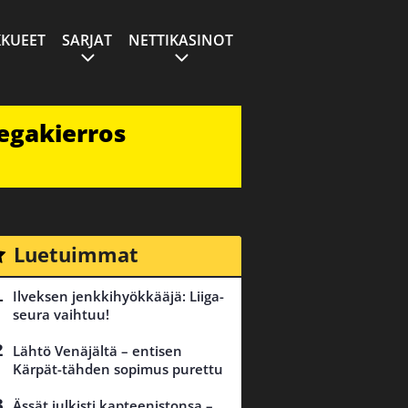
KUEET
SARJAT
NETTIKASINOT
egakierros
Luetuimmat
Ilveksen jenkkihyökkääjä: Liiga-
seura vaihtuu!
Lähtö Venäjältä – entisen
Kärpät-tähden sopimus purettu
Ässät julkisti kapteenistonsa –