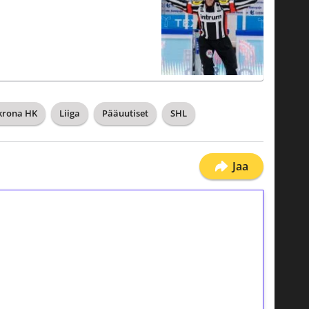
krona HK
Liiga
Pääuutiset
SHL
Jaa
ilmaiskierroksia ilman
osta Tuohi 1000 -peliin (arvo 0,20€ per