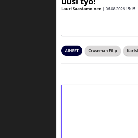
uusi työ!
Lauri Saastamoinen
|
06.08.2026
15:15
AIHEET
Cruseman Filip
Karls
1€ = 10€ arvosta 
kierrätystä!
Talleta 1€
Saat heti 50 ilmaiskierr