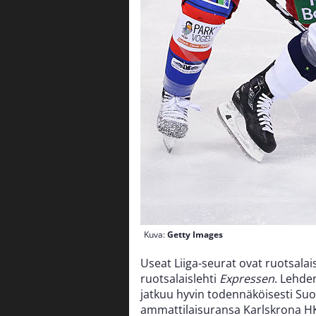
Kuva:
Getty Images
Useat Liiga-seurat ovat ruotsala
ruotsalaislehti
Expressen
. Lehde
jatkuu hyvin todennäköisesti Su
ammattilaisuransa K
arlskrona HK