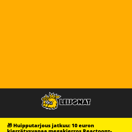
🎁 Huipputarjous jatkuu: 10 euron
kierrätysvapaa megakierros Reactoonz-