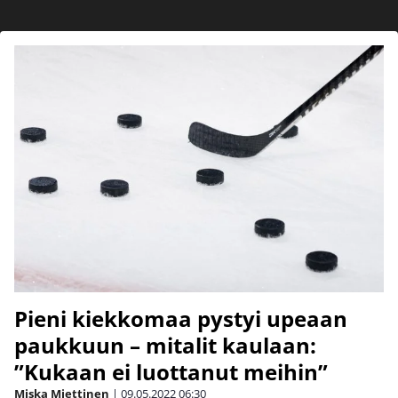
Pieni kiekkomaa pystyi upeaan
paukkuun – mitalit kaulaan:
”Kukaan ei luottanut meihin”
Miska Miettinen
|
09.05.2022
06:30