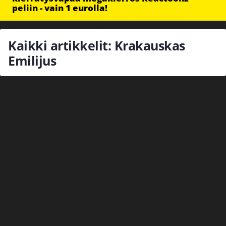
peliin - vain 1 eurolla!
Kaikki artikkelit: Krakauskas
Emilijus